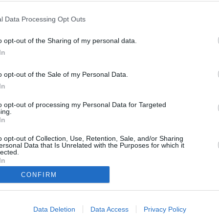
l Data Processing Opt Outs
o opt-out of the Sharing of my personal data.
In
o opt-out of the Sale of my Personal Data.
In
to opt-out of processing my Personal Data for Targeted
vaney gelingt nach einer blutigen Schießerei mit der britischen Armee
ing.
unter falschem Namen in die USA ein. Ein Mittelsmann bringt ihn bei der
In
eara unter. Der tut sein Bestes, um Rory fern der Heimat zu einem
sgeheim seinen politischen Kampf auf amerikanischem Terrain fort. Rory
 schwarzen Waffenmarkt für die IRA kaufen. Beim Versuch, das Geld für
o opt-out of Collection, Use, Retention, Sale, and/or Sharing
ersonal Data that Is Unrelated with the Purposes for which it
n Polizisten und seine Familie unweigerlich in einen mörderischen
lected.
n blutige Opfer fordert. Nervenaufreibender Thriller mit Harrison Ford und
hoch spannendes Duell liefern.
In
CONFIRM
Tom O‘
Rory Devaney
Data Deletion
Data Access
Privacy Policy
Sheila O‘
Edwin Diaz