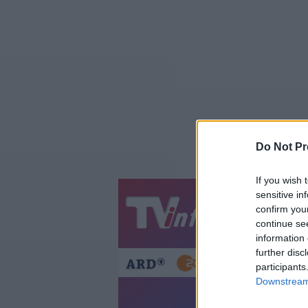
Do Not Pr
If you wish 
sensitive in
Jetzt
20:1
confirm you
continue se
Gestern
Heut
information 
further disc
participants
Downstream 