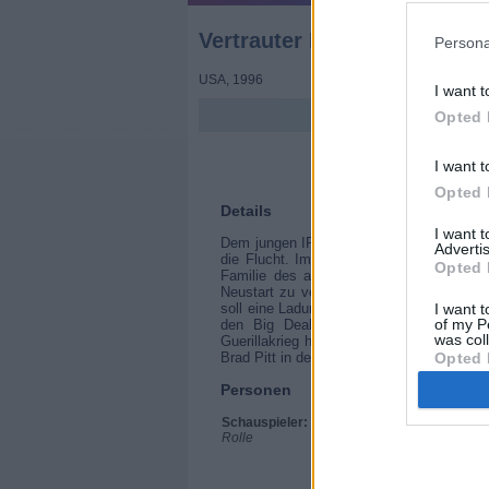
Vertrauter Feind
Persona
USA
,
1996
I want t
Opted 
I want t
Opted 
Details
I want 
Dem jungen IRA-Untergrundkämpfer Rory De
Advertis
die Flucht. Im Auftrag der IRA reist er 
Opted 
Familie des ahnungslosen Cops Tom O‘M
Neustart zu verhelfen. Doch der setzt in
soll eine Ladung Stinger-Raketen auf dem
I want t
of my P
den Big Deal zu besorgen, zieht er de
was col
Guerillakrieg hinein, der auf beiden Seite
Brad Pitt in den Hauptrollen, die sich ein 
Opted 
Personen
Schauspieler:
Harrison Ford
Rolle
Meara
Brad Pitt
Margaret Colin
Rubén Blades