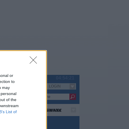
sonal or
Do 06.08.
04:54:21
ection to
LOGIN
Serien
ou may
 personal
out of the
 downstream
B’s List of