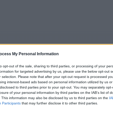
ocess My Personal Information
to opt-out of the sale, sharing to third parties, or processing of your per
formation for targeted advertising by us, please use the below opt-out s
5
Tipps
Sender
Merkzettel
TV-Agent
Fußball
r selection. Please note that after your opt-out request is processed y
eing interest-based ads based on personal information utilized by us or
e
Fr
Sa
So
Mo
Di
Mi
disclosed to third parties prior to your opt-out. You may separately opt-
losure of your personal information by third parties on the IAB’s list of
. This information may also be disclosed by us to third parties on the
IA
Participants
that may further disclose it to other third parties.
Vertrauter Feind - Spielfilm / Thriller
Alle Sender