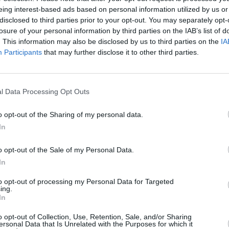
eing interest-based ads based on personal information utilized by us or
disclosed to third parties prior to your opt-out. You may separately opt-
losure of your personal information by third parties on the IAB’s list of
. This information may also be disclosed by us to third parties on the
IA
Participants
that may further disclose it to other third parties.
l Data Processing Opt Outs
gut situierte, attraktive Witwe, zu beneiden. Sie bewohnt ein geräumiges,
o opt-out of the Sharing of my personal data.
ot und hat eine überaus vernünftige Tochter, Karoline , großgezogen.
In
 ganz selbstverständlich der Familie gewidmet hat, nach dem Tod ihres
 Freunde und Verwandte, alle im Stress, können nicht verstehen, dass
etwas Nützliches zu tun, beschließt Juliane trotz erheblicher Bedenken
o opt-out of the Sale of my Personal Data.
uf als Bibliothekarin zurückzukehren. Allerdings hat der krisengeschüttelte
ur der Gefängnisdirektor Schober gibt ihr eine Chance, die verwaiste
In
n undankbarer Job, denn die schweren Jungs lesen, wenn überhaupt, nur
liane ihren Schulkameraden, den Gossenpoeten Harry Rowohlt , für eine
to opt-out of processing my Personal Data for Targeted
nge ihre Bibliothek zu entdecken. Der künstlerisch begabte Albert Tieck
ing.
rsichtige Annäherung an den sensiblen, zurückhaltenden Mann erleidet
In
 ihr die ganze Wahrheit über Albert offenbart: Der Möbelschreiner hatte,
chen, seine Fabrik in Brand gesteckt. Dass seine Frau dabei ums Leben
hwiegen, aus Angst, dass sie sich schockiert abwenden könnte. Trotz der
o opt-out of Collection, Use, Retention, Sale, and/or Sharing
sbruch geht Juliane erneut auf Albert zu, überredet sogar den
ersonal Data that Is Unrelated with the Purposes for which it
turlaub zu gewähren. Als Albert diese Möglichkeit scheinbar zur Flucht