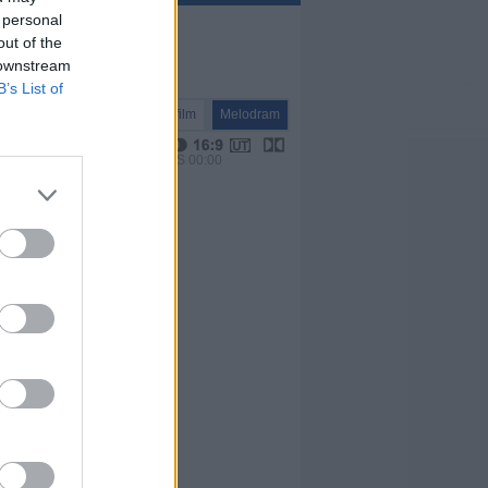
 personal
out of the
 downstream
B’s List of
Spielfilm
Melodram
VPS 00:00