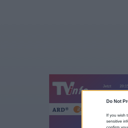
Jetzt
20:1
Gestern
Heut
Do Not Pr
If you wish 
sensitive in
confirm you