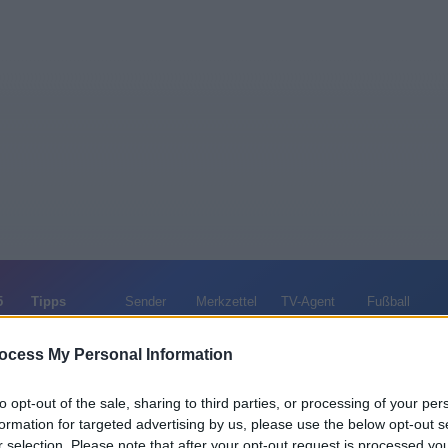
5
Tipps
Sender
Merkzettel
TV-Agent
Fußball
e
Fr
Sa
So
Mo
Di
Mi
ocess My Personal Information
to opt-out of the sale, sharing to third parties, or processing of your per
formation for targeted advertising by us, please use the below opt-out s
Liebe auf Bewährung - Spielfilm / Melodram
r selection. Please note that after your opt-out request is processed y
Alle Sender