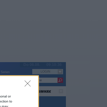
Do 06.08.
09:10:36
LOGIN
Serien
sonal or
ection to
ou may