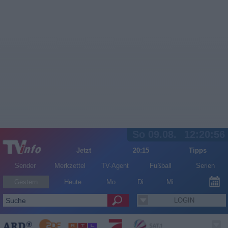
So 09.08.
12:20:56
Jetzt
20:15
Tipps
Sender
Merkzettel
TV-Agent
Fußball
Serien
Gestern
Heute
Mo
Di
Mi
LOGIN