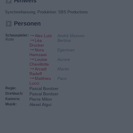
Hinweis
Synchronfassung, Produktion: SBS Productions
Personen
Schauspieler:
Alex Lutz
André Masson
Rolle
Léa
Bertina
Drucker
Nora
Egerman
Hamzawi
Louise
Aurore
Chevillotte
Arcadi
Martin
Radeff
Matthieu
Paco
Lucci
Regie:
Pascal Bonitzer
Drehbuch:
Pascal Bonitzer
Kamera:
Pierre Milon
Musik:
Alexeï Aïgui