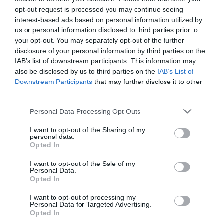
opt-out request is processed you may continue seeing
interest-based ads based on personal information utilized by
us or personal information disclosed to third parties prior to
your opt-out. You may separately opt-out of the further
disclosure of your personal information by third parties on the
IAB’s list of downstream participants. This information may
also be disclosed by us to third parties on the
IAB’s List of
Downstream Participants
that may further disclose it to other
third parties.
Personal Data Processing Opt Outs
Das gestohlene Bild (Le Tableau volé)
I want to opt-out of the Sharing of my
personal data.
Opted In
Frankreich
,
2023
I want to opt-out of the Sale of my
Personal Data.
Spielfilm
Tragikomödie
Opted In
Übersicht
I want to opt-out of processing my
Personal Data for Targeted Advertising.
Opted In
Auktionator André Masson erhält einen Hinweis zu einem verschollenen