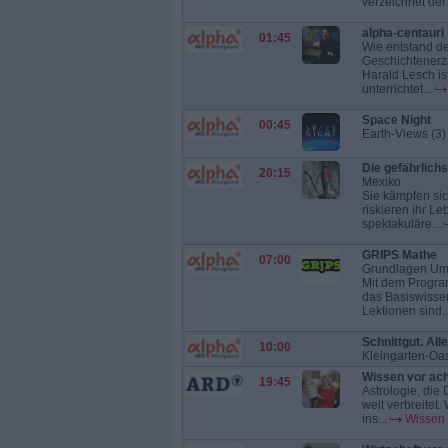
verzeichnet der.
alpha-centauri
01:45
Wie entstand d
Geschichtenerzä
Harald Lesch is
unterrichtet...
Space Night
00:45
Earth-Views (3)
Die gefährlich
20:15
Mexiko
Sie kämpfen sic
riskieren ihr L
spektakuläre...
GRIPS Mathe
07:00
Grundlagen Umf
Mit dem Progra
das Basiswisse
Lektionen sind..
Schnittgut. Al
10:00
Kleingarten-Oa
Wissen vor ach
19:45
Astrologie, die
weit verbreitet
ins...
Wissen 