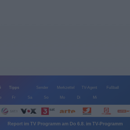
5
Tipps
Sender
Merkzettel
TV-Agent
Fußball
e
Fr
Sa
So
Mo
Di
Mi
Report im TV Programm am Do 6.8. im TV-Programm
Alle Sender