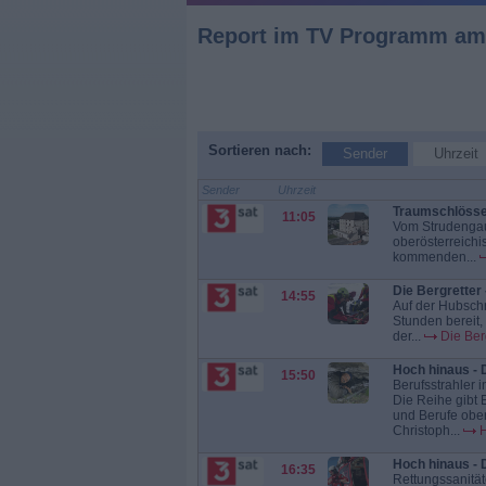
Report
im TV Programm
am 
Sortieren nach:
Sender
Uhrzeit
Sender
Uhrzeit
Traumschlösser
11:05
Vom Strudengau 
oberösterreichi
kommenden...
Die Bergretter 
14:55
Auf der Hubschr
Stunden bereit, 
der...
Die Ber
Hoch hinaus - 
15:50
Berufsstrahler 
Die Reihe gibt 
und Berufe ober
Christoph...
H
Hoch hinaus - 
16:35
Rettungssanitäte