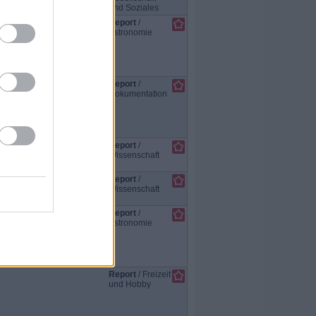
und Soziales
Report
/
Astronomie
Report
/
Dokumentation
Report
/
Wissenschaft
Report
/
Wissenschaft
Report
/
Astronomie
Report
/
Freizeit
und Hobby