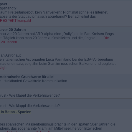
pakt
abgehängt?
aum Freizeitangebot, kein Nahverkehr. Nicht mal schnelles Internet.
 abseits der Stadt automatisch abgehängt? Benachteiligt das
RESPEKT kompakt
u vor 20 Jahren
hau vor 20 Jahren hat ARD-alpha eine „Daily“, die in Fan-Kreisen längst
zt. Täglich kann man 20 Jahre zurückblicken und die jüngste...
Die
 20 Jahren
an Astronaut
den italienischen Astronauten Luca Parmitano bei der ESA-Vorbereitung
onauteneinsatz, zeigt ihn beim Start im russischen Baikonur und begleitet
Night
okratische Grundwerte für alle!
n - funktioniert Gewaltfreie Kommunikation
Frust - Wie klappt die Verkehrswende?
Frust - Wie klappt die Verkehrswende?
in Beton - Spanien
des spanischen Massentourismus brachte in den späten 50er Jahren die
idorm, das sogenannte Miami am Mittelmeer, hervor. Inzwischen