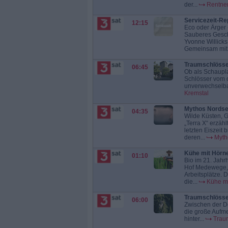
der...
Rentner
Servicezeit-Re
12:15
Eco oder Ärger 
Sauberes Geschi
Yvonne Willicks
Gemeinsam mit.
Traumschlösse
06:45
Ob als Schaupla
Schlösser vom o
unverwechselba
Kremstal
Mythos Nords
04:35
Wilde Küsten, 
„Terra X“ erzäh
letzten Eiszeit
deren...
Myth
Kühe mit Hörne
01:10
Bio im 21. Jahr
Hof Medewege, 
Arbeitsplätze. D
die...
Kühe mi
Traumschlösser
06:00
Zwischen der D
die große Aufme
hinter...
Traum