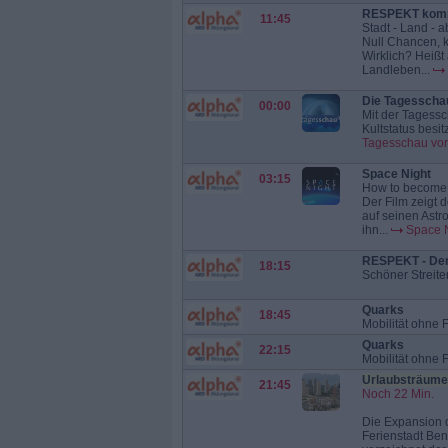
RESPEKT kom
11:45
Stadt - Land - 
Null Chancen, k
Wirklich? Heißt
Landleben...
Die Tagesscha
00:00
Mit der Tagessc
Kultstatus besit
Tagesschau vor
Space Night
03:15
How to become 
Der Film zeigt 
auf seinen Astr
ihn...
Space 
RESPEKT - Dem
18:15
Schöner Streite
Quarks
18:45
Mobilität ohne 
Quarks
22:15
Mobilität ohne 
Urlaubsträume 
21:45
Noch 22 Min.
Die Expansion 
Ferienstadt Ben