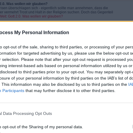
2.0. Was wollen wir glauben?
risen überschlagen sich - eigentlich sollte man annehmen, dass die
 vermehrt Trost und Halt in der Religion suchen. Doch das Gegenteil
Weit: Gott 2.0. Was wollen wir glauben?
odes - Die Geschichte der Seuchen
pen - Malaria, Gelbfieber und Dengue
ocess My Personal Information
r - Verloren im Vergessen
e Deter
illion Menschen in Deutschland leiden an der Alzheimer-Krankheit.
to opt-out of the sale, sharing to third parties, or processing of your per
en sie langsam ihr Gedächtnis, später sogar ihre Identität. Der
s Alzheimer - Verloren im Vergessen
formation for targeted advertising by us, please use the below opt-out s
r selection. Please note that after your opt-out request is processed y
m Campingplatz
eing interest-based ads based on personal information utilized by us or
disclosed to third parties prior to your opt-out. You may separately opt-
el Köhlmeier erzählt Sagen des klassischen Altertums
losure of your personal information by third parties on the IAB’s list of
n
. This information may also be disclosed by us to third parties on the
IA
n Mythen, das sind Geschichten von Liebe, Mord und Eifersucht. Michael
dert sie in dieser 80-teiligen Sendereihe so eindrucksvoll, dass
Participants
that may further disclose it to other third parties.
then - Michael Köhlmeier erzählt Sagen des klassischen Altertums
el Köhlmeier erzählt Sagen des klassischen Altertums
Arbeiten
n Mythen, das sind Geschichten von Liebe, Mord und Eifersucht. Michael
l Data Processing Opt Outs
dert sie in dieser 80-teiligen Sendereihe so eindrucksvoll, dass
then - Michael Köhlmeier erzählt Sagen des klassischen Altertums
o opt-out of the Sharing of my personal data.
pakt
gessen? Was Jugendarmut so ungerecht macht