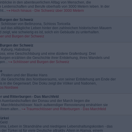
Einblicke in den abenteuerlichen Alltag von Menschen, die
e Leidenschaften und Berufe oberhalb von 3000 Metern leben. In der
t...
Hoch hinaus - Die Schweiz über 3000 Metern
 Burgen der Schweiz
 Schlösser von Bellinzona, Schloss Toricella
t auf das alltägliche Leben hinter den zahlreichen historischen Mauern
 zeigt, wie schwierig es ist, solch ein Gebäude zu unterhalten.
ser und Burgen der Schweiz
 Burgen der Schweiz
, Kyburg, Habsburg
oss, eine Geschichtsburg und eine düstere Grafenburg: Drei
e Burgen erzählen die Geschichte ihrer Entstehung, ihres Wandels und
gen...
Schlösser und Burgen der Schweiz
ee
, Piraten und der Blanke Hans
lt die Geschichte des Nordseeraums, von seiner Entstehung am Ende der
 bis in die Gegenwart. Die Doku zeigt die Völker und Nationen,
os Nordsee
 und Ritterburgen - Das Marchfeld
n Auenlandschaften der Donau und der March liegen die
n Marchfeldschlösser. Nach aufwendiger Renovierung erstrahlen sie
ihrem alten...
Traumschlösser und Ritterburgen - Das Marchfeld
ürkei
 Geld
ma, Leben in Strandnähe und niedrigere Lebenshaltungskosten - das
der Türkei ist für viele Deutsche attraktiv. Allein in Alanya, einem