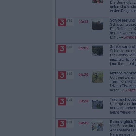
Die Serie gibt 
unterschiedlich
ersten Folge steh
Schlösser und
13:15
Schloss Tarasp,
Die Reihe blick
der Schweiz und
Ein...
Schlös
Schlösser und
14:05
Schloss Laufen
Ein Gastro-Schl
mittelalterlich
jene ihrer heuti
Mythos Nords
05:20
Goldene Zeiten
„Terra X“ erzäh
letzten Eiszeit
deren...
Myth
Traumschlösser
10:20
Umringt von de
herrschaftliche
heute wieder in 
Rentnerglück T
09:45
Viel Sonne fürs
Angenehmes Kli
Rentnerleben in 