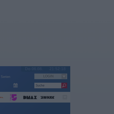
Do 06.08.
21:52:19
LOGIN
Serien