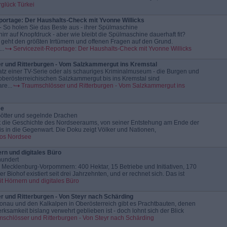
glück Türkei
portage: Der Haushalts-Check mit Yvonne Willicks
- So holen Sie das Beste aus - ihrer Spülmaschine
rr auf Knopfdruck - aber wie bleibt die Spülmaschine dauerhaft fit?
 geht den größten Irrtümern und offenen Fragen auf den Grund.
..
Servicezeit-Reportage: Der Haushalts-Check mit Yvonne Willicks
r und Ritterburgen - Vom Salzkammergut ins Kremstal
tz einer TV-Serie oder als schauriges Kriminalmuseum - die Burgen und
berösterreichischen Salzkammergut bis ins Kremstal sind
re...
Traumschlösser und Ritterburgen - Vom Salzkammergut ins
ee
Götter und segelnde Drachen
lt die Geschichte des Nordseeraums, von seiner Entstehung am Ende der
 bis in die Gegenwart. Die Doku zeigt Völker und Nationen,
os Nordsee
rn und digitales Büro
hundert
Mecklenburg-Vorpommern: 400 Hektar, 15 Betriebe und Initiativen, 170
er Biohof existiert seit drei Jahrzehnten, und er rechnet sich. Das ist
t Hörnern und digitales Büro
 und Ritterburgen - Von Steyr nach Schärding
onau und den Kalkalpen in Oberösterreich gibt es Prachtbauten, denen
rksamkeit bislang verwehrt geblieben ist - doch lohnt sich der Blick
schlösser und Ritterburgen - Von Steyr nach Schärding