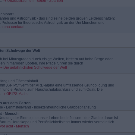
..
Urlaubsträume in Beton - Spanien
er Mond?
hlen und Astrophysik - das sind seine beiden großen Leidenschaften:
t Professor für theoretische Astrophysik an der Uni München und
alpha-centauri
sten Schulwege der Welt
h bei Minusgraden durch eisige Weiten, klettern auf hohe Berge oder
eben in maroden Booten. Ihre Pfade führen sie durch
Die gefährlichsten Schulwege der Welt
ang und Flächeninhalt
mm „GRIPS“ vermittelt ARD-alpha eine umfassende Grundbildung und
n für die Prüfung zum Hauptschulabschluss und zum Quali. Die
.
GRIPS Mathe
les aus dem Garten
se - Lehmsteilwand - Insektenfreundliche Grabbepflanzung
t - Mensch
 Deutung der Sterne, die unser Leben beeinflussen - der Glaube daran ist
. Warum Horoskope und Persönlichkeitstests immer wieder vermeintlich
vor acht - Mensch