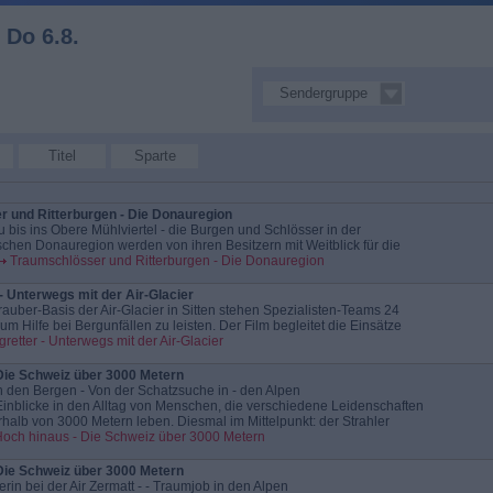
Do 6.8.
448 Sendungen
Sendergruppe
am Do 6.8.
Titel
Sparte
 und Ritterburgen - Die Donauregion
bis ins Obere Mühlviertel - die Burgen und Schlösser in der
schen Donauregion werden von ihren Besitzern mit Weitblick für die
Traumschlösser und Ritterburgen - Die Donauregion
- Unterwegs mit der Air-Glacier
auber-Basis der Air-Glacier in Sitten stehen Spezialisten-Teams 24
um Hilfe bei Bergunfällen zu leisten. Der Film begleitet die Einsätze
gretter - Unterwegs mit der Air-Glacier
Die Schweiz über 3000 Metern
in den Bergen - Von der Schatzsuche in - den Alpen
Einblicke in den Alltag von Menschen, die verschiedene Leidenschaften
halb von 3000 Metern leben. Diesmal im Mittelpunkt: der Strahler
och hinaus - Die Schweiz über 3000 Metern
Die Schweiz über 3000 Metern
rin bei der Air Zermatt - - Traumjob in den Alpen