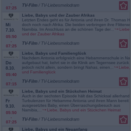
-
TV-Film
/ TV-Liebesmelodram
07:25
Liebe, Babys und der Zauber Afrikas
Letzten Endes geht es für Antonia und ihren Dr. Thomas 
Mi
doch noch nach Afrika. Die beiden verbringen ihre Flitterw
Namibia. Im Anschluss an die schönen Tage der...
Liebe
7.10.
und der Zauber Afrikas
05:50
-
TV-Film
/ TV-Liebesmelodram
07:25
Liebe, Babys und Familienglück
Nachdem Antonia erfolgreich eine Hebammenschule in Na
Do
aufgebaut hat, kehrt sie in die Klinik am Tegernsee zurück. 
jedoch nicht allein, sondern bringt Nahas, einen...
Liebe,
8.10.
und Familienglück
05:40
-
TV-Film
/ TV-Liebesmelodram
07:15
Liebe, Babys und ein Stückchen Heimat
Auch in der sechsten Episode hält das Schicksal allerhand
Fr
Turbulenzen für Hebamme Antonia und ihren Mann bereit: 
ausgesetztes Baby, einen Überraschungsbesuch aus
9.10.
Namibia,...
Liebe, Babys und ein Stückchen Heimat
05:50
-
TV-Film
/ TV-Liebesmelodram
07:25
Liebe, Babys und ein Neuanfang