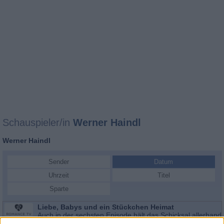
Schauspieler/in
Werner Haindl
Werner Haindl
Sender
Datum
Uhrzeit
Titel
Sparte
Liebe, Babys und ein Stückchen Heimat
Auch in der sechsten Episode hält das Schicksal allerhand
Di 11.8.
Turbulenzen für Hebamme Antonia und ihren Mann bereit: 