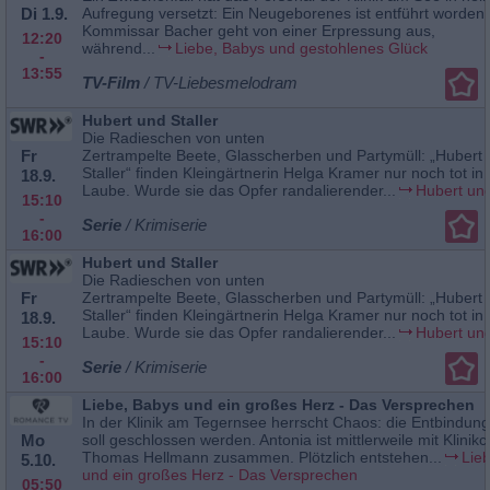
Di 1.9.
Aufregung versetzt: Ein Neugeborenes ist entführt worden.
Kommissar Bacher geht von einer Erpressung aus,
12:20
während...
Liebe, Babys und gestohlenes Glück
-
13:55
TV-Film
/ TV-Liebesmelodram
Hubert und Staller
Die Radieschen von unten
Fr
Zertrampelte Beete, Glasscherben und Partymüll: „Hubert
Staller“ finden Kleingärtnerin Helga Kramer nur noch tot in 
18.9.
Laube. Wurde sie das Opfer randalierender...
Hubert und
15:10
-
Serie
/ Krimiserie
16:00
Hubert und Staller
Die Radieschen von unten
Fr
Zertrampelte Beete, Glasscherben und Partymüll: „Hubert
Staller“ finden Kleingärtnerin Helga Kramer nur noch tot in 
18.9.
Laube. Wurde sie das Opfer randalierender...
Hubert und
15:10
-
Serie
/ Krimiserie
16:00
Liebe, Babys und ein großes Herz - Das Versprechen
In der Klinik am Tegernsee herrscht Chaos: die Entbindung
Mo
soll geschlossen werden. Antonia ist mittlerweile mit Klinikc
Thomas Hellmann zusammen. Plötzlich entstehen...
Lie
5.10.
und ein großes Herz - Das Versprechen
05:50