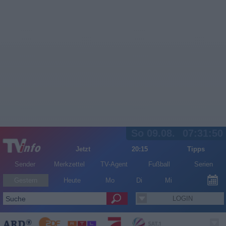
So 09.08.
07:31:51
Jetzt
20:15
Tipps
Sender
Merkzettel
TV-Agent
Fußball
Serien
Gestern
Heute
Mo
Di
Mi
LOGIN