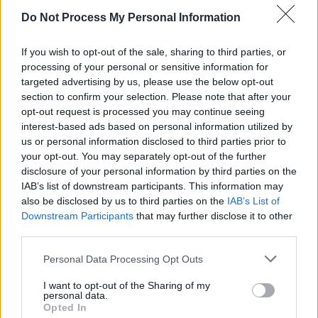
ausgesetztes Baby, einen Überraschungsbesuch aus
01:02
Do Not Process My Personal Information
Namibia,...
Liebe, Babys und ein Stückchen Heimat
-
02:30
TV-Film
/ TV-Liebesmelodram
If you wish to opt-out of the sale, sharing to third parties, or
processing of your personal or sensitive information for
Liebe, Babys und ein Stückchen Heimat
Auch in der sechsten Episode hält das Schicksal allerhand
targeted advertising by us, please use the below opt-out
Di 11.8.
Turbulenzen für Hebamme Antonia und ihren Mann bereit: 
section to confirm your selection. Please note that after your
ausgesetztes Baby, einen Überraschungsbesuch aus
12:15
opt-out request is processed you may continue seeing
Namibia,...
Liebe, Babys und ein Stückchen Heimat
-
interest-based ads based on personal information utilized by
13:50
TV-Film
/ TV-Liebesmelodram
us or personal information disclosed to third parties prior to
your opt-out. You may separately opt-out of the further
Liebe, Babys und ein Neuanfang
disclosure of your personal information by third parties on the
Im achten Teil der erfolgreichen TV-Reihe „Liebe, Babys...“
Mo
ansonsten sehr harmonische Beziehung zwischen Antonia
IAB’s list of downstream participants. This information may
Thomas Hellmann auf eine harte Probe gestellt....
Liebe
17.8.
also be disclosed by us to third parties on the
IAB’s List of
und ein Neuanfang
20:15
Downstream Participants
that may further disclose it to other
-
TV-Film
/ TV-Liebesmelodram
third parties.
21:45
Liebe, Babys und gestohlenes Glück
Personal Data Processing Opt Outs
Ein Zwischenfall hat das Personal der Klinik am See in hell
Mo
Aufregung versetzt: Ein Neugeborenes ist entführt worden.
I want to opt-out of the Sharing of my
Kommissar Bacher geht von einer Erpressung aus,
24.8.
personal data.
während...
Liebe, Babys und gestohlenes Glück
20:15
Opted In
-