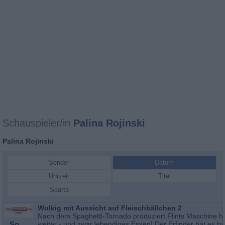
Schauspieler/in
Palina Rojinski
Palina Rojinski
Sender
Datum
Uhrzeit
Titel
Sparte
Wolkig mit Aussicht auf Fleischbällchen 2
Nach dem Spaghetti-Tornado produziert Flints Maschine h
So
weiter - und zwar lebendiges Essen! Der Erfinder hat es ba