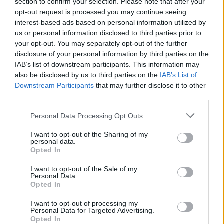
section to confirm your selection. Please note that after your
gefährlichen Nilpferdtoffeln und Frittantulas zu...
Wolkig 
17.8.
opt-out request is processed you may continue seeing
Aussicht auf Fleischbällchen 2
08:30
interest-based ads based on personal information utilized by
-
Spielfilm
/ Animationsfilm
us or personal information disclosed to third parties prior to
10:05
your opt-out. You may separately opt-out of the further
disclosure of your personal information by third parties on the
IAB’s list of downstream participants. This information may
also be disclosed by us to third parties on the
IAB’s List of
Nightlife
Downstream Participants
that may further disclose it to other
Ein Date entwickelt sich zu einer turbulenten Verfolgungsj
Mo
durch...
Nightlife
third parties.
24.8.
Spielfilm
/ Liebeskomödie
Personal Data Processing Opt Outs
20:15
-
22:10
I want to opt-out of the Sharing of my
personal data.
Opted In
I want to opt-out of the Sale of my
Personal Data.
Nightlife
Ein Date entwickelt sich zu einer turbulenten Verfolgungsj
Opted In
Di
durch...
Nightlife
25.8.
I want to opt-out of processing my
Spielfilm
/ Liebeskomödie
Personal Data for Targeted Advertising.
01:20
Opted In
-