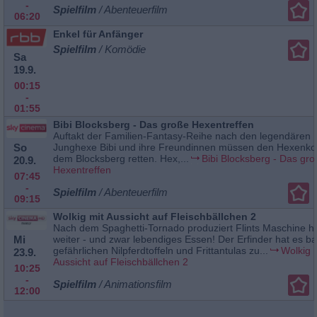
-
Spielfilm
/ Abenteuerfilm
06:20
Enkel für Anfänger
Spielfilm
/ Komödie
Sa
19.9.
00:15
-
01:55
Bibi Blocksberg - Das große Hexentreffen
Auftakt der Familien-Fantasy-Reihe nach den legendären 
So
Junghexe Bibi und ihre Freundinnen müssen den Hexenko
dem Blocksberg retten. Hex,...
Bibi Blocksberg - Das gr
20.9.
Hexentreffen
07:45
-
Spielfilm
/ Abenteuerfilm
09:15
Wolkig mit Aussicht auf Fleischbällchen 2
Nach dem Spaghetti-Tornado produziert Flints Maschine h
Mi
weiter - und zwar lebendiges Essen! Der Erfinder hat es ba
gefährlichen Nilpferdtoffeln und Frittantulas zu...
Wolkig 
23.9.
Aussicht auf Fleischbällchen 2
10:25
-
Spielfilm
/ Animationsfilm
12:00