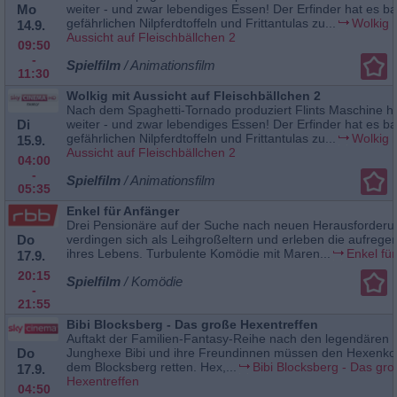
Mo
weiter - und zwar lebendiges Essen! Der Erfinder hat es ba
gefährlichen Nilpferdtoffeln und Frittantulas zu...
Wolkig 
14.9.
Aussicht auf Fleischbällchen 2
09:50
-
Spielfilm
/ Animationsfilm
11:30
Wolkig mit Aussicht auf Fleischbällchen 2
Nach dem Spaghetti-Tornado produziert Flints Maschine h
Di
weiter - und zwar lebendiges Essen! Der Erfinder hat es ba
gefährlichen Nilpferdtoffeln und Frittantulas zu...
Wolkig 
15.9.
Aussicht auf Fleischbällchen 2
04:00
-
Spielfilm
/ Animationsfilm
05:35
Enkel für Anfänger
Drei Pensionäre auf der Suche nach neuen Herausforder
Do
verdingen sich als Leihgroßeltern und erleben die aufregen
ihres Lebens. Turbulente Komödie mit Maren...
Enkel fü
17.9.
20:15
Spielfilm
/ Komödie
-
21:55
Bibi Blocksberg - Das große Hexentreffen
Auftakt der Familien-Fantasy-Reihe nach den legendären 
Do
Junghexe Bibi und ihre Freundinnen müssen den Hexenko
dem Blocksberg retten. Hex,...
Bibi Blocksberg - Das gr
17.9.
Hexentreffen
04:50