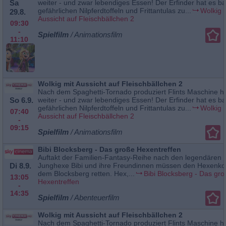
Sa
weiter - und zwar lebendiges Essen! Der Erfinder hat es ba
gefährlichen Nilpferdtoffeln und Frittantulas zu...
Wolkig 
29.8.
Aussicht auf Fleischbällchen 2
09:30
-
Spielfilm
/ Animationsfilm
11:10
Wolkig mit Aussicht auf Fleischbällchen 2
Nach dem Spaghetti-Tornado produziert Flints Maschine h
So 6.9.
weiter - und zwar lebendiges Essen! Der Erfinder hat es ba
gefährlichen Nilpferdtoffeln und Frittantulas zu...
Wolkig 
07:40
Aussicht auf Fleischbällchen 2
-
09:15
Spielfilm
/ Animationsfilm
Bibi Blocksberg - Das große Hexentreffen
Auftakt der Familien-Fantasy-Reihe nach den legendären 
Di 8.9.
Junghexe Bibi und ihre Freundinnen müssen den Hexenko
dem Blocksberg retten. Hex,...
Bibi Blocksberg - Das gr
13:05
Hexentreffen
-
14:35
Spielfilm
/ Abenteuerfilm
Wolkig mit Aussicht auf Fleischbällchen 2
Nach dem Spaghetti-Tornado produziert Flints Maschine h