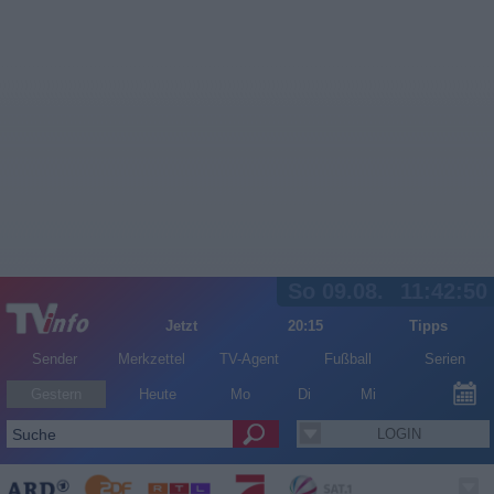
So 09.08.
11:42:50
Jetzt
20:15
Tipps
Sender
Merkzettel
TV-Agent
Fußball
Serien
Gestern
Heute
Mo
Di
Mi
LOGIN