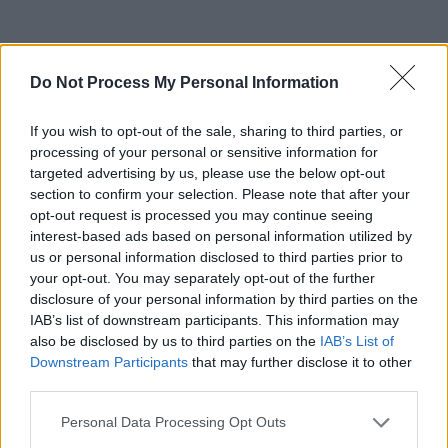
Do Not Process My Personal Information
If you wish to opt-out of the sale, sharing to third parties, or
processing of your personal or sensitive information for
targeted advertising by us, please use the below opt-out
section to confirm your selection. Please note that after your
opt-out request is processed you may continue seeing
interest-based ads based on personal information utilized by
Schauspieler/in
Nina Foch
us or personal information disclosed to third parties prior to
your opt-out. You may separately opt-out of the further
Nina Foch
disclosure of your personal information by third parties on the
IAB’s list of downstream participants. This information may
Sender
Datum
also be disclosed by us to third parties on the
IAB’s List of
Uhrzeit
Titel
Downstream Participants
that may further disclose it to other
Sparte
third parties.
Man ist niemals zu jung
Personal Data Processing Opt Outs
Wilbur wird unfreiwillig in den Diebstahl eines Diamanten...
So 9.8.
niemals zu jung