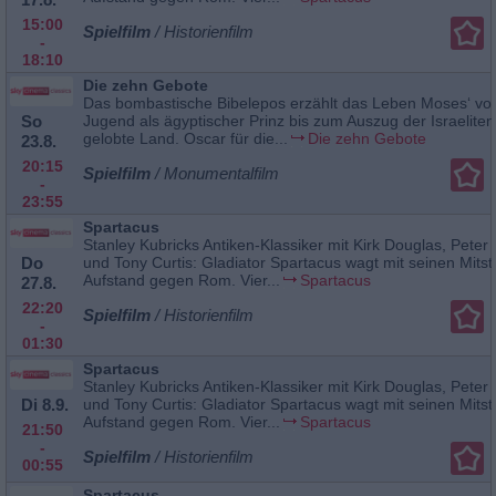
15:00
Spielfilm
/ Historienfilm
-
18:10
Die zehn Gebote
Das bombastische Bibelepos erzählt das Leben Moses‘ von
So
Jugend als ägyptischer Prinz bis zum Auszug der Israeliten
gelobte Land. Oscar für die...
Die zehn Gebote
23.8.
20:15
Spielfilm
/ Monumentalfilm
-
23:55
Spartacus
Stanley Kubricks Antiken-Klassiker mit Kirk Douglas, Peter 
Do
und Tony Curtis: Gladiator Spartacus wagt mit seinen Mitst
Aufstand gegen Rom. Vier...
Spartacus
27.8.
22:20
Spielfilm
/ Historienfilm
-
01:30
Spartacus
Stanley Kubricks Antiken-Klassiker mit Kirk Douglas, Peter 
Di 8.9.
und Tony Curtis: Gladiator Spartacus wagt mit seinen Mitst
Aufstand gegen Rom. Vier...
Spartacus
21:50
-
Spielfilm
/ Historienfilm
00:55
Spartacus