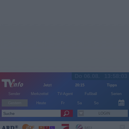
Do 06.08.
13:58:03
Jetzt
20:15
Tipps
Sender
Merkzettel
TV-Agent
Fußball
Serien
Gestern
Heute
Fr
Sa
So
LOGIN