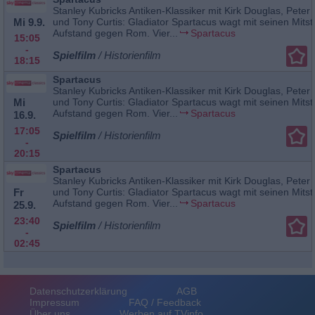
Stanley Kubricks Antiken-Klassiker mit Kirk Douglas, Peter 
Mi 9.9.
und Tony Curtis: Gladiator Spartacus wagt mit seinen Mitst
Aufstand gegen Rom. Vier...
Spartacus
15:05
-
Spielfilm
/ Historienfilm
18:15
Spartacus
Stanley Kubricks Antiken-Klassiker mit Kirk Douglas, Peter 
Mi
und Tony Curtis: Gladiator Spartacus wagt mit seinen Mitst
Aufstand gegen Rom. Vier...
Spartacus
16.9.
17:05
Spielfilm
/ Historienfilm
-
20:15
Spartacus
Stanley Kubricks Antiken-Klassiker mit Kirk Douglas, Peter 
Fr
und Tony Curtis: Gladiator Spartacus wagt mit seinen Mitst
Aufstand gegen Rom. Vier...
Spartacus
25.9.
23:40
Spielfilm
/ Historienfilm
-
02:45
Datenschutzerklärung
AGB
Impressum
FAQ / Feedback
Über uns
Werben auf TVinfo