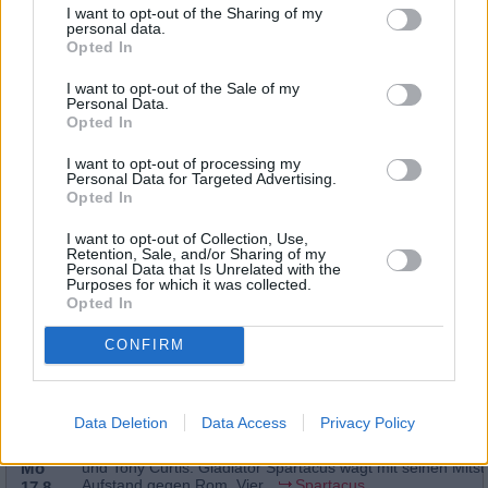
I want to opt-out of the Sharing of my
12:15
personal data.
Spielfilm
/ Komödie
-
Opted In
14:00
I want to opt-out of the Sale of my
Personal Data.
Opted In
Die zehn Gebote
I want to opt-out of processing my
Das bombastische Bibelepos erzählt das Leben Moses‘ von
Personal Data for Targeted Advertising.
Mo
Jugend als ägyptischer Prinz bis zum Auszug der Israeliten
Opted In
gelobte Land. Oscar für die...
Die zehn Gebote
10.8.
16:35
I want to opt-out of Collection, Use,
Spielfilm
/ Monumentalfilm
-
Retention, Sale, and/or Sharing of my
20:15
Personal Data that Is Unrelated with the
Purposes for which it was collected.
Spartacus
Opted In
Stanley Kubricks Antiken-Klassiker mit Kirk Douglas, Peter 
So
und Tony Curtis: Gladiator Spartacus wagt mit seinen Mitst
Aufstand gegen Rom. Vier...
Spartacus
CONFIRM
16.8.
20:15
Spielfilm
/ Historienfilm
-
23:25
Data Deletion
Data Access
Privacy Policy
Spartacus
Stanley Kubricks Antiken-Klassiker mit Kirk Douglas, Peter 
Mo
und Tony Curtis: Gladiator Spartacus wagt mit seinen Mitst
Aufstand gegen Rom. Vier...
Spartacus
17.8.