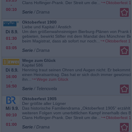
Clans Hoflinger-Prank. Der Streit um die...
Oktoberfest 
-
00:10
Serie
/ Drama
Oktoberfest 1900
Liebe und Kapital / Anstich
Di 8.9.
Um den größenwahnsinnigen Bierburg-Plänen von Prank Ei
gebieten, bewirkt Stifter mit dem Mandat des Münchner Bie
01:30
beim Magistrat, dass ab sofort nur noch...
Oktoberfest 1
-
03:05
Serie
/ Drama
Wege zum Glück
Kapitel 586
Di 8.9.
Henning traut seinen Ohren und Augen nicht: Er bekommt 
einen Heiratsantrag. Das hat er sich doch immer gewünsch
16:00
ihn...
Wege zum Glück
-
16:50
Serie
/ Telenovela
Oktoberfest 1905
Der größte aller Lügner
Mi 9.9.
Das historische Familiendrama „Oktoberfest 1905“ erzählt i
weiteren Folgen vom unerbittlichen Kampf innerhalb des B
00:10
Clans Hoflinger-Prank. Der Streit um die...
Oktoberfest 
-
01:00
Serie
/ Drama