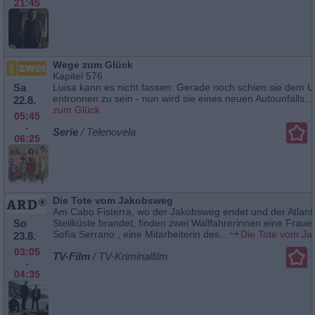
21:45
Wege zum Glück
Kapitel 576
Sa
Luisa kann es nicht fassen: Gerade noch schien sie dem 
entronnen zu sein - nun wird sie eines neuen Autounfalls...
22.8.
zum Glück
05:45
-
Serie
/ Telenovela
06:25
Die Tote vom Jakobsweg
Am Cabo Fisterra, wo der Jakobsweg endet und der Atlanti
So
Steilküste brandet, finden zwei Wallfahrerinnen eine Fraue
Sofía Serrano , eine Mitarbeiterin des...
Die Tote vom J
23.8.
03:05
TV-Film
/ TV-Kriminalfilm
-
04:35