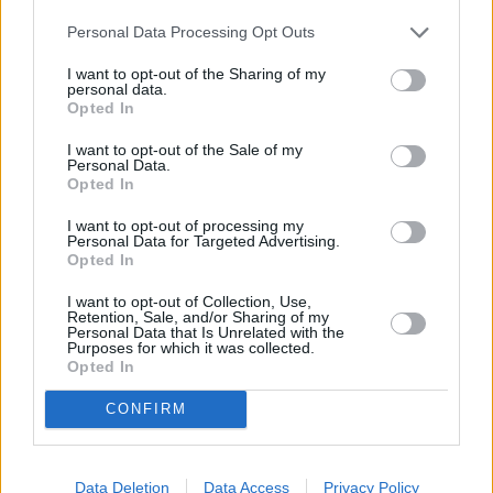
Di
Dieser Plan ist mehr als verwegen. Ob Simon Erfolg haben.
25.8.
Personal Data Processing Opt Outs
zum Glück
16:10
-
Serie
/ Telenovela
I want to opt-out of the Sharing of my
16:55
personal data.
Opted In
I want to opt-out of the Sale of my
Personal Data.
Tatort
Opted In
Trotzdem
Di
Alle im Knast mochten Lenni . Und alle glaubten an die Un
I want to opt-out of processing my
25-Jährigen. Verurteilt war er für den gewaltsamen Tod ei
25.8.
Personal Data for Targeted Advertising.
Frau vor drei Jahren. Neben seinen...
Tatort
00:10
Opted In
-
Serie
/ Krimireihe
01:43
I want to opt-out of Collection, Use,
Retention, Sale, and/or Sharing of my
Personal Data that Is Unrelated with the
Purposes for which it was collected.
Opted In
Wege zum Glück
Kapitel 578
CONFIRM
Di
Was führt Annabelle im Schilde? Wie wird sie sich verteidi
die Angriffe von Hagen und Simon? Richard und Helena s
25.8.
derweil das...
Wege zum Glück
04:10
Data Deletion
Data Access
Privacy Policy
-