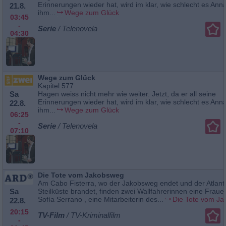
Erinnerungen wieder hat, wird im klar, wie schlecht es Anna
21.8.
ihm...
Wege zum Glück
03:45
-
Serie
/ Telenovela
04:30
Wege zum Glück
Kapitel 577
Sa
Hagen weiss nicht mehr wie weiter. Jetzt, da er all seine
Erinnerungen wieder hat, wird im klar, wie schlecht es Anna
22.8.
ihm...
Wege zum Glück
06:25
-
Serie
/ Telenovela
07:10
Die Tote vom Jakobsweg
Am Cabo Fisterra, wo der Jakobsweg endet und der Atlanti
Sa
Steilküste brandet, finden zwei Wallfahrerinnen eine Fraue
Sofía Serrano , eine Mitarbeiterin des...
Die Tote vom J
22.8.
20:15
TV-Film
/ TV-Kriminalfilm
-