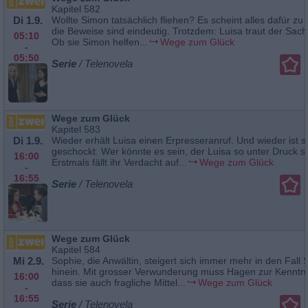
Kapitel 582
Di 1.9.
Wollte Simon tatsächlich fliehen? Es scheint alles dafür zu
die Beweise sind eindeutig. Trotzdem: Luisa traut der Sach
05:10
Ob sie Simon helfen...
Wege zum Glück
-
05:50
Serie
/ Telenovela
Wege zum Glück
Kapitel 583
Di 1.9.
Wieder erhält Luisa einen Erpresseranruf. Und wieder ist s
geschockt. Wer könnte es sein, der Luisa so unter Druck s
16:00
Erstmals fällt ihr Verdacht auf...
Wege zum Glück
-
16:55
Serie
/ Telenovela
Wege zum Glück
Kapitel 584
Mi 2.9.
Sophie, die Anwältin, steigert sich immer mehr in den Fall
hinein. Mit grosser Verwunderung muss Hagen zur Kenntn
16:00
dass sie auch fragliche Mittel...
Wege zum Glück
-
16:55
Serie
/ Telenovela