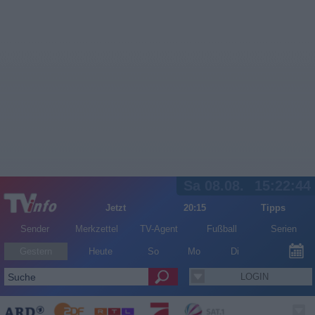
Sa 08.08.
15:22:45
Jetzt
20:15
Tipps
Sender
Merkzettel
TV-Agent
Fußball
Serien
Gestern
Heute
So
Mo
Di
LOGIN