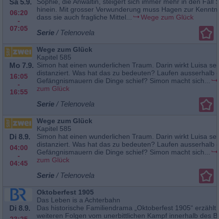
Sa 5.9.
Sophie, die Anwältin, steigert sich immer mehr in den Fall
hinein. Mit grosser Verwunderung muss Hagen zur Kenntn
06:20
dass sie auch fragliche Mittel...
Wege zum Glück
-
07:05
Serie
/ Telenovela
Wege zum Glück
Kapitel 585
Mo 7.9.
Simon hat einen wunderlichen Traum. Darin wirkt Luisa se
distanziert. Was hat das zu bedeuten? Laufen ausserhalb 
16:05
Gefängnismauern die Dinge schief? Simon macht sich...
-
zum Glück
16:55
Serie
/ Telenovela
Wege zum Glück
Kapitel 585
Di 8.9.
Simon hat einen wunderlichen Traum. Darin wirkt Luisa se
distanziert. Was hat das zu bedeuten? Laufen ausserhalb 
04:00
Gefängnismauern die Dinge schief? Simon macht sich...
-
zum Glück
04:45
Serie
/ Telenovela
Oktoberfest 1905
Das Leben is a Achterbahn
Di 8.9.
Das historische Familiendrama „Oktoberfest 1905“ erzählt i
weiteren Folgen vom unerbittlichen Kampf innerhalb des B
23:25