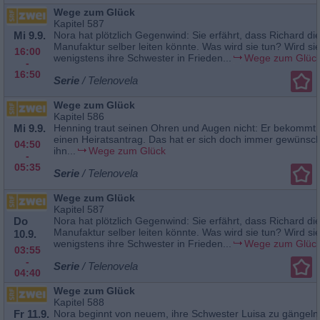
Wege zum Glück
Kapitel 587
Mi 9.9.
Nora hat plötzlich Gegenwind: Sie erfährt, dass Richard di
Manufaktur selber leiten könnte. Was wird sie tun? Wird sie 
16:00
wenigstens ihre Schwester in Frieden...
Wege zum Glüc
-
16:50
Serie
/ Telenovela
Wege zum Glück
Kapitel 586
Mi 9.9.
Henning traut seinen Ohren und Augen nicht: Er bekommt 
einen Heiratsantrag. Das hat er sich doch immer gewünsch
04:50
ihn...
Wege zum Glück
-
05:35
Serie
/ Telenovela
Wege zum Glück
Kapitel 587
Do
Nora hat plötzlich Gegenwind: Sie erfährt, dass Richard di
Manufaktur selber leiten könnte. Was wird sie tun? Wird sie 
10.9.
wenigstens ihre Schwester in Frieden...
Wege zum Glüc
03:55
-
Serie
/ Telenovela
04:40
Wege zum Glück
Kapitel 588
Fr 11.9.
Nora beginnt von neuem, ihre Schwester Luisa zu gängeln