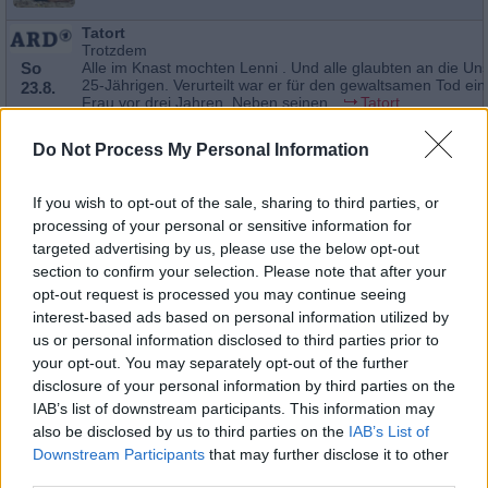
Tatort
Trotzdem
So
Alle im Knast mochten Lenni . Und alle glaubten an die Un
25-Jährigen. Verurteilt war er für den gewaltsamen Tod ei
23.8.
Frau vor drei Jahren. Neben seinen...
Tatort
20:15
-
Serie
/ Krimireihe
21:45
Do Not Process My Personal Information
If you wish to opt-out of the sale, sharing to third parties, or
processing of your personal or sensitive information for
Wege zum Glück
targeted advertising by us, please use the below opt-out
Kapitel 578
section to confirm your selection. Please note that after your
Mo
Was führt Annabelle im Schilde? Wie wird sie sich verteidi
opt-out request is processed you may continue seeing
die Angriffe von Hagen und Simon? Richard und Helena s
24.8.
derweil das...
Wege zum Glück
interest-based ads based on personal information utilized by
16:10
us or personal information disclosed to third parties prior to
-
Serie
/ Telenovela
16:55
your opt-out. You may separately opt-out of the further
disclosure of your personal information by third parties on the
IAB’s list of downstream participants. This information may
also be disclosed by us to third parties on the
IAB’s List of
Wege zum Glück
Downstream Participants
that may further disclose it to other
Kapitel 579
third parties.
Simon fasst einen mutigen Plan, wie er Annabelle austrick