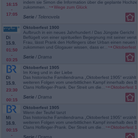
indem sie Simon die Information über die geplante Hochzei
16:15
zukommen...
Wege zum Glück
-
17:05
Serie
/ Telenovela
Oktoberfest 1900
Aufbruch in ein neues Jahrhundert / Das Jüngste Gericht
Di
Beflügelt von einer spirituellen Begegnung mit seiner vers
Frau, lässt Prank den Hoflingers über Urban einen neuen 
15.9.
zukommen und Glogauer wissen, dass er...
Oktoberfest
01:50
-
Serie
/ Drama
03:25
Oktoberfest 1905
Im Krieg und in der Liebe
Di
Das historische Familiendrama „Oktoberfest 1905“ erzählt i
weiteren Folgen vom unerbittlichen Kampf innerhalb des B
15.9.
Clans Hoflinger-Prank. Der Streit um die...
Oktoberfest 
23:30
-
Serie
/ Drama
00:15
Oktoberfest 1905
Wenn der Teufel tanzt
Mi
Das historische Familiendrama „Oktoberfest 1905“ erzählt i
weiteren Folgen vom unerbittlichen Kampf innerhalb des B
16.9.
Clans Hoflinger-Prank. Der Streit um die...
Oktoberfest 
00:15
-
Serie
/ Drama