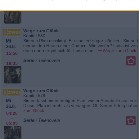
Serie
/ Telenovela
04:55
Wege zum Glück
Kapitel 580
Mi
Simons Plan misslingt. Er scheitert sogar kläglich - Simon h
einmal den Hauch einer Chance. Wie weiter? Luisa ist verzw
26.8.
doch dann ergibt sich für Luisa eine...
Wege zum Glück
15:50
-
Serie
/ Telenovela
16:35
Wege zum Glück
Kapitel 579
Mi
Simon fasst einen mutigen Plan, wie er Annabelle austrick
Dieser Plan ist mehr als verwegen. Ob Simon Erfolg haben.
26.8.
zum Glück
04:20
-
Serie
/ Telenovela
05:05