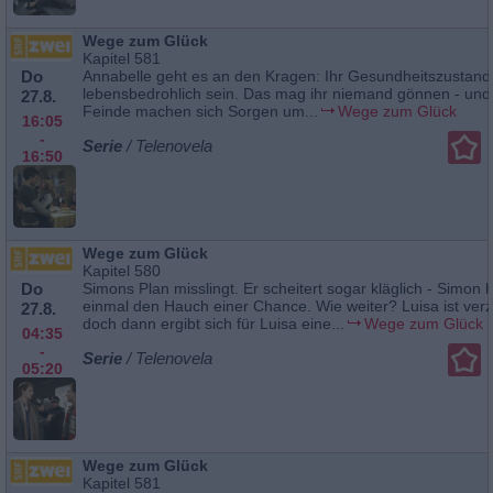
Wege zum Glück
Kapitel 581
Do
Annabelle geht es an den Kragen: Ihr Gesundheitszustand 
lebensbedrohlich sein. Das mag ihr niemand gönnen - und 
27.8.
Feinde machen sich Sorgen um...
Wege zum Glück
16:05
-
Serie
/ Telenovela
16:50
Wege zum Glück
Kapitel 580
Do
Simons Plan misslingt. Er scheitert sogar kläglich - Simon h
einmal den Hauch einer Chance. Wie weiter? Luisa ist verzw
27.8.
doch dann ergibt sich für Luisa eine...
Wege zum Glück
04:35
-
Serie
/ Telenovela
05:20
Wege zum Glück
Kapitel 581