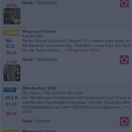
-
Serie
/ Telenovela
06:50
Wege zum Glück
Kapitel 582
Mo
Wollte Simon tatsächlich fliehen? Es scheint alles dafür zu
die Beweise sind eindeutig. Trotzdem: Luisa traut der Sach
31.8.
Ob sie Simon helfen...
Wege zum Glück
16:10
-
Serie
/ Telenovela
17:00
Oktoberfest 1900
Die Vision / Die Zeichen der Zeit
Di 1.9.
Der Nürnberger Großbrauer und Gastronom Curt Prank pla
mithilfe des Handlangers Glogauer und des Stadtrats Alfon
01:45
fünf Budenplätze auf dem Oktoberfest zu ergaunern....
O
-
1900
03:20
Serie
/ Drama
Wege zum Glück