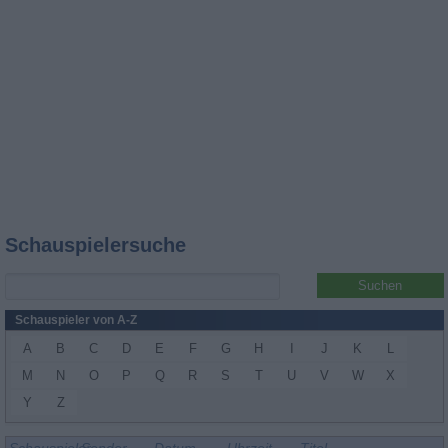
Schauspielersuche
Schauspieler von A-Z
A
B
C
D
E
F
G
H
I
J
K
L
M
N
O
P
Q
R
S
T
U
V
W
X
Y
Z