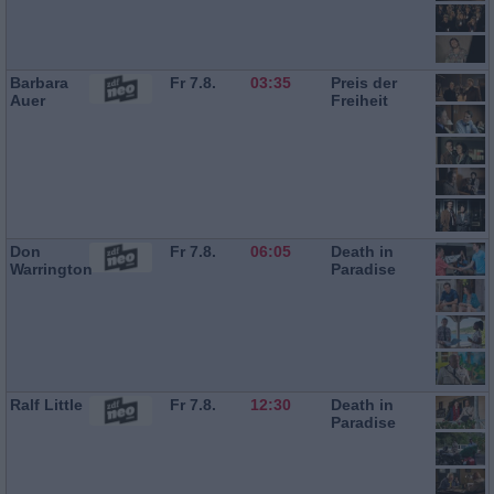
Barbara
Fr 7.8.
03:35
Preis der
Auer
Freiheit
Don
Fr 7.8.
06:05
Death in
Warrington
Paradise
Ralf Little
Fr 7.8.
12:30
Death in
Paradise