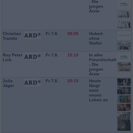
- Die
jungen
Ärzte
Christian
Fr 7.8.
09:05
Hubert
Tramitz
ohne
Staller
Roy Peter
Fr 7.8.
15:10
In aller
Link
Freundschaft
- Die
jungen
Ärzte
Julia
Fr 7.8.
20:15
Heute
Jäger
fängt
mein
neues
Leben an