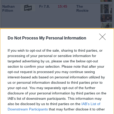
Nathan
Fr 7.8.
15:45
The
Fillion
Rookie
Do Not Process My Personal Information
Neil
Fr 7.8.
16:25
The
Rookie
If you wish to opt-out of the sale, sharing to third parties, or
processing of your personal or sensitive information for
targeted advertising by us, please use the below opt-out
section to confirm your selection. Please note that after your
opt-out request is processed you may continue seeing
Gabriel
Fr 7.8.
17:50
Suits
interest-based ads based on personal information utilized by
Macht
us or personal information disclosed to third parties prior to
your opt-out. You may separately opt-out of the further
Joséphine
Fr 7.8.
20:15
Death in
disclosure of your personal information by third parties on the
Jobert
Paradise
IAB’s list of downstream participants. This information may
also be disclosed by us to third parties on the
IAB’s List of
Downstream Participants
that may further disclose it to other