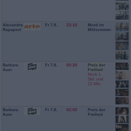
Alexandra
Fr 7.8.
23:10
Mord im
Rapaport
Mittsommer
Barbara
Fr 7.8.
00:20
Preis der
Auer
Freiheit
Noch 1
Std. und
21 Min.
Barbara
Fr 7.8.
02:00
Preis der
Auer
Freiheit