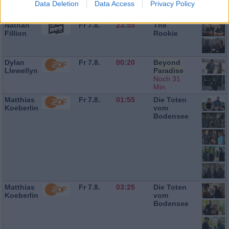
Data Deletion
Data Access
Privacy Policy
Nathan
Fr 7.8.
23:55
The
Fillion
Rookie
Dylan
Fr 7.8.
00:20
Beyond
Llewellyn
Paradise
Noch 31
Min.
Matthias
Fr 7.8.
01:55
Die Toten
Koeberlin
vom
Bodensee
Matthias
Fr 7.8.
03:25
Die Toten
Koeberlin
vom
Bodensee