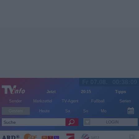
Fr 07.08.
00:38:10
Jetzt
20:15
Tipps
Sender
Merkzettel
TV-Agent
Fußball
Serien
Gestern
Heute
Sa
So
Mo
LOGIN