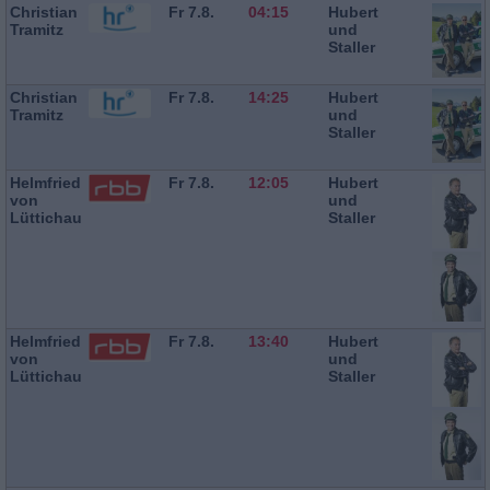
Christian
Fr 7.8.
04:15
Hubert
Tramitz
und
Staller
Christian
Fr 7.8.
14:25
Hubert
Tramitz
und
Staller
Helmfried
Fr 7.8.
12:05
Hubert
von
und
Lüttichau
Staller
Helmfried
Fr 7.8.
13:40
Hubert
von
und
Lüttichau
Staller