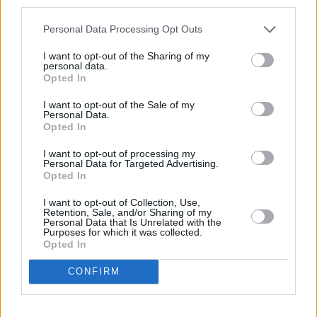
third parties.
Personal Data Processing Opt Outs
I want to opt-out of the Sharing of my
Élizabeth
Fr 7.8.
21:05
Death in
personal data.
Bourgine
Paradise
Opted In
I want to opt-out of the Sale of my
Personal Data.
Opted In
I want to opt-out of processing my
Personal Data for Targeted Advertising.
Opted In
Gabriel
Fr 7.8.
22:40
Suits
Macht
I want to opt-out of Collection, Use,
Retention, Sale, and/or Sharing of my
Personal Data that Is Unrelated with the
Purposes for which it was collected.
Johannes
Fr 7.8.
23:20
Chabos
Kienast
Opted In
CONFIRM