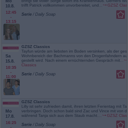
Mo
bringt sie voller Sorge sofort ins Krankenhaus. Gerners W
trifft Patrick vollkommen unvorbereitet, und...
GZSZ Clas
10.8.
12:45
Serie
/ Daily Soap
-
13:15
GZSZ Classics
Tayfun würde am liebsten im Boden versinken, als der ge
Sa
Wohnbereich der Bachmanns von den Drogenfahndern auf
gestellt wird. Nach einem ernüchternden Gespräch mit...
15.8.
Classics
10:35
-
Serie
/ Daily Soap
11:00
GZSZ Classics
Lilly ist sehr zufrieden damit, ihren letzten Ferientag mit Ta
Mo
verbringen. Doch schon bald sind Zac und Vince mit von de
während Tanja sich aus dem Staub macht....
GZSZ Class
17.8.
16:25
Serie
/ Daily Soap
-