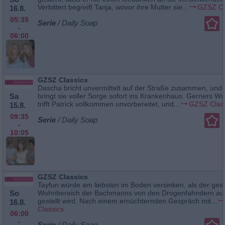
Verbittert begreift Tanja, wovor ihre Mutter sie...
GZSZ Cl
16.8.
05:35
Serie
/ Daily Soap
-
06:00
GZSZ Classics
Dascha bricht unvermittelt auf der Straße zusammen, und
Sa
bringt sie voller Sorge sofort ins Krankenhaus. Gerners W
trifft Patrick vollkommen unvorbereitet, und...
GZSZ Clas
15.8.
09:35
Serie
/ Daily Soap
-
10:05
GZSZ Classics
Tayfun würde am liebsten im Boden versinken, als der ge
So
Wohnbereich der Bachmanns von den Drogenfahndern auf
gestellt wird. Nach einem ernüchternden Gespräch mit...
16.8.
Classics
06:00
-
Serie
/ Daily Soap