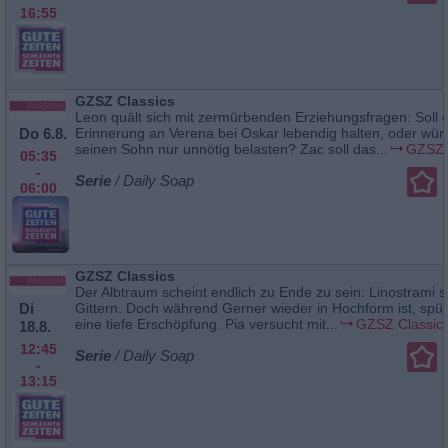
16:55
GZSZ Classics
Leon quält sich mit zermürbenden Erziehungsfragen: Soll e
Do 6.8.
Erinnerung an Verena bei Oskar lebendig halten, oder wür
seinen Sohn nur unnötig belasten? Zac soll das...
GZSZ 
05:35
-
Serie
/ Daily Soap
06:00
GZSZ Classics
Der Albtraum scheint endlich zu Ende zu sein: Linostrami si
Di
Gittern. Doch während Gerner wieder in Hochform ist, spürt
eine tiefe Erschöpfung. Pia versucht mit...
GZSZ Classic
18.8.
12:45
Serie
/ Daily Soap
-
13:15