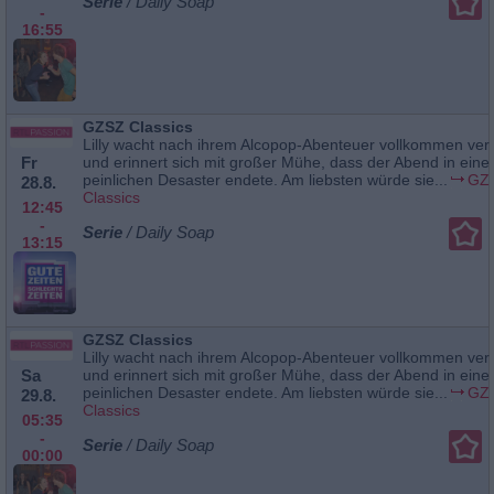
Serie
/ Daily Soap
-
16:55
GZSZ Classics
Lilly wacht nach ihrem Alcopop-Abenteuer vollkommen verk
Fr
und erinnert sich mit großer Mühe, dass der Abend in ein
peinlichen Desaster endete. Am liebsten würde sie...
GZ
28.8.
Classics
12:45
-
Serie
/ Daily Soap
13:15
GZSZ Classics
Lilly wacht nach ihrem Alcopop-Abenteuer vollkommen verk
Sa
und erinnert sich mit großer Mühe, dass der Abend in ein
peinlichen Desaster endete. Am liebsten würde sie...
GZ
29.8.
Classics
05:35
-
Serie
/ Daily Soap
00:00