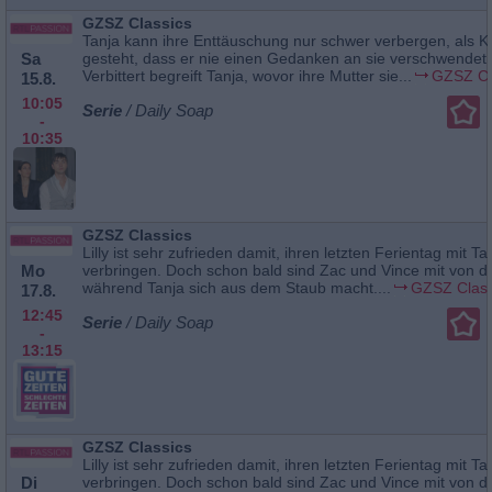
GZSZ Classics
Tanja kann ihre Enttäuschung nur schwer verbergen, als Ku
Sa
gesteht, dass er nie einen Gedanken an sie verschwendet 
Verbittert begreift Tanja, wovor ihre Mutter sie...
GZSZ Cl
15.8.
10:05
Serie
/ Daily Soap
-
10:35
GZSZ Classics
Lilly ist sehr zufrieden damit, ihren letzten Ferientag mit Ta
Mo
verbringen. Doch schon bald sind Zac und Vince mit von de
während Tanja sich aus dem Staub macht....
GZSZ Class
17.8.
12:45
Serie
/ Daily Soap
-
13:15
GZSZ Classics
Lilly ist sehr zufrieden damit, ihren letzten Ferientag mit Ta
Di
verbringen. Doch schon bald sind Zac und Vince mit von de