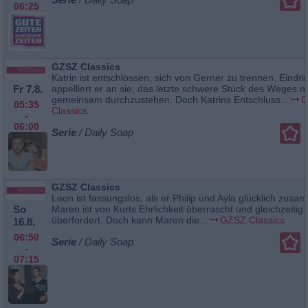
06:25
GZSZ Classics
Katrin ist entschlossen, sich von Gerner zu trennen. Eindrin
Fr 7.8.
appelliert er an sie, das letzte schwere Stück des Weges n
gemeinsam durchzustehen. Doch Katrins Entschluss...
G
05:35
Classics
-
06:00
Serie
/ Daily Soap
GZSZ Classics
Leon ist fassungslos, als er Philip und Ayla glücklich zusa
So
Maren ist von Kurts Ehrlichkeit überrascht und gleichzeitig
überfordert. Doch kann Maren die...
GZSZ Classics
16.8.
06:50
Serie
/ Daily Soap
-
07:15