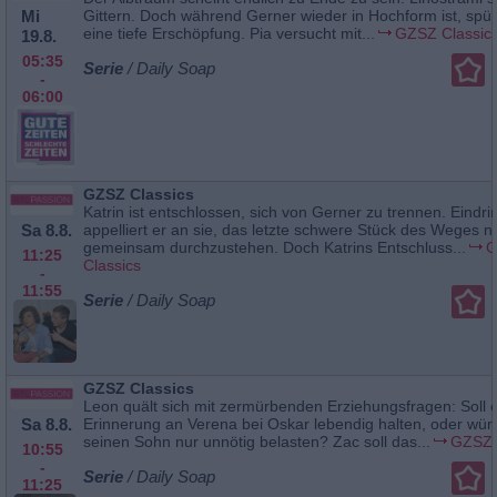
Mi
Gittern. Doch während Gerner wieder in Hochform ist, spürt
eine tiefe Erschöpfung. Pia versucht mit...
GZSZ Classic
19.8.
05:35
Serie
/ Daily Soap
-
06:00
GZSZ Classics
Katrin ist entschlossen, sich von Gerner zu trennen. Eindrin
Sa 8.8.
appelliert er an sie, das letzte schwere Stück des Weges n
gemeinsam durchzustehen. Doch Katrins Entschluss...
G
11:25
Classics
-
11:55
Serie
/ Daily Soap
GZSZ Classics
Leon quält sich mit zermürbenden Erziehungsfragen: Soll e
Sa 8.8.
Erinnerung an Verena bei Oskar lebendig halten, oder wür
seinen Sohn nur unnötig belasten? Zac soll das...
GZSZ 
10:55
-
Serie
/ Daily Soap
11:25