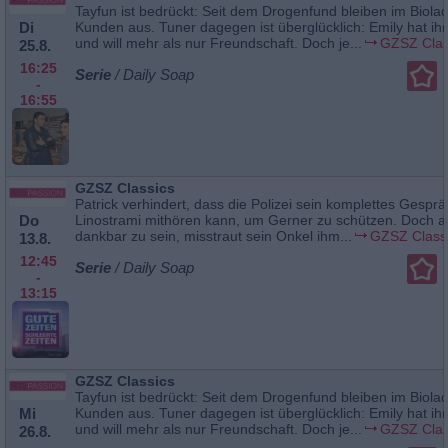
Tayfun ist bedrückt: Seit dem Drogenfund bleiben im Biola
Di
Kunden aus. Tuner dagegen ist überglücklich: Emily hat ih
und will mehr als nur Freundschaft. Doch je...
GZSZ Clas
25.8.
16:25
Serie
/ Daily Soap
-
16:55
GZSZ Classics
Patrick verhindert, dass die Polizei sein komplettes Gesprä
Do
Linostrami mithören kann, um Gerner zu schützen. Doch a
dankbar zu sein, misstraut sein Onkel ihm...
GZSZ Class
13.8.
12:45
Serie
/ Daily Soap
-
13:15
GZSZ Classics
Tayfun ist bedrückt: Seit dem Drogenfund bleiben im Biola
Mi
Kunden aus. Tuner dagegen ist überglücklich: Emily hat ih
und will mehr als nur Freundschaft. Doch je...
GZSZ Clas
26.8.