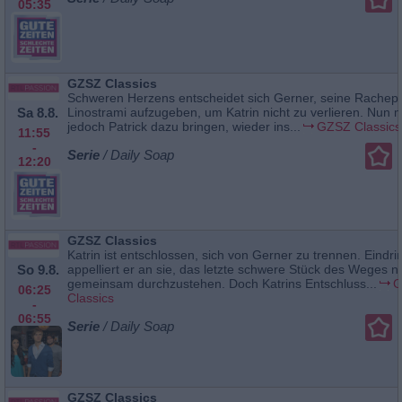
05:35
GZSZ Classics
Schweren Herzens entscheidet sich Gerner, seine Rachep
Sa 8.8.
Linostrami aufzugeben, um Katrin nicht zu verlieren. Nun 
jedoch Patrick dazu bringen, wieder ins...
GZSZ Classics
11:55
-
Serie
/ Daily Soap
12:20
GZSZ Classics
Katrin ist entschlossen, sich von Gerner zu trennen. Eindrin
So 9.8.
appelliert er an sie, das letzte schwere Stück des Weges n
gemeinsam durchzustehen. Doch Katrins Entschluss...
G
06:25
Classics
-
06:55
Serie
/ Daily Soap
GZSZ Classics