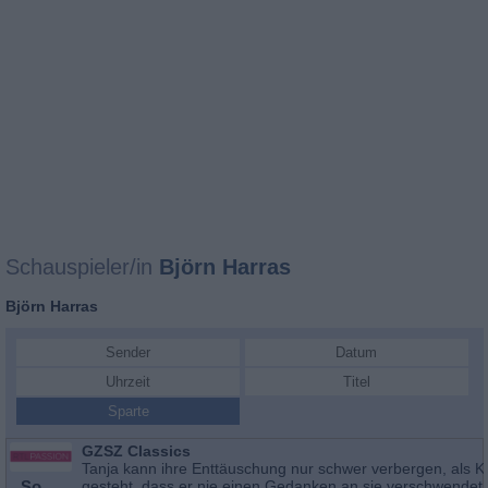
Schauspieler/in
Björn Harras
Björn Harras
Sender
Datum
Uhrzeit
Titel
Sparte
GZSZ Classics
Tanja kann ihre Enttäuschung nur schwer verbergen, als Ku
So
gesteht, dass er nie einen Gedanken an sie verschwendet 