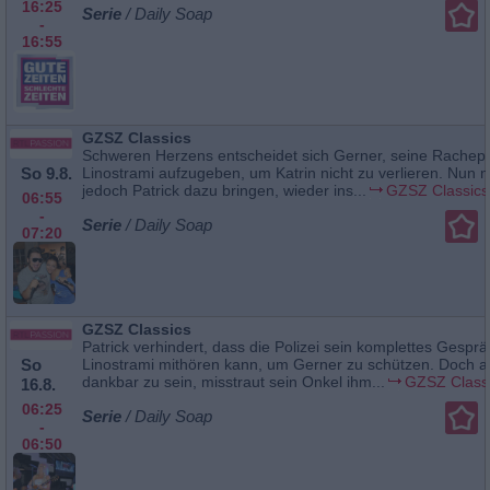
16:25
Serie
/ Daily Soap
-
16:55
GZSZ Classics
Schweren Herzens entscheidet sich Gerner, seine Rachep
So 9.8.
Linostrami aufzugeben, um Katrin nicht zu verlieren. Nun 
jedoch Patrick dazu bringen, wieder ins...
GZSZ Classics
06:55
-
Serie
/ Daily Soap
07:20
GZSZ Classics
Patrick verhindert, dass die Polizei sein komplettes Gesprä
So
Linostrami mithören kann, um Gerner zu schützen. Doch a
dankbar zu sein, misstraut sein Onkel ihm...
GZSZ Class
16.8.
06:25
Serie
/ Daily Soap
-
06:50