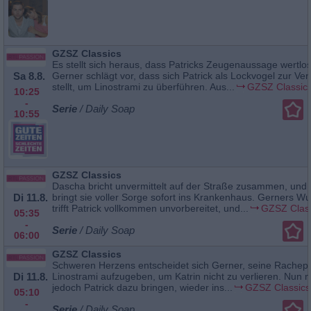
GZSZ Classics
Es stellt sich heraus, dass Patricks Zeugenaussage wertlos
Sa 8.8.
Gerner schlägt vor, dass sich Patrick als Lockvogel zur Ve
stellt, um Linostrami zu überführen. Aus...
GZSZ Classic
10:25
-
Serie
/ Daily Soap
10:55
GZSZ Classics
Dascha bricht unvermittelt auf der Straße zusammen, und
Di 11.8.
bringt sie voller Sorge sofort ins Krankenhaus. Gerners W
trifft Patrick vollkommen unvorbereitet, und...
GZSZ Clas
05:35
-
Serie
/ Daily Soap
06:00
GZSZ Classics
Schweren Herzens entscheidet sich Gerner, seine Rachep
Di 11.8.
Linostrami aufzugeben, um Katrin nicht zu verlieren. Nun 
jedoch Patrick dazu bringen, wieder ins...
GZSZ Classics
05:10
-
Serie
/ Daily Soap