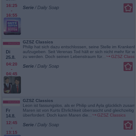
16:25
Serie
/ Daily Soap
-
16:55
GZSZ Classics
Philip hat sich dazu entschlossen, seine Stelle im Kranken
Di
aufzugeben. Seit Verenas Tod hält er sich nicht mehr für wü
zu werden. Doch seinen Lebenstraum für...
GZSZ Classi
25.8.
04:20
Serie
/ Daily Soap
-
04:45
GZSZ Classics
Leon ist fassungslos, als er Philip und Ayla glücklich zusa
Fr
Maren ist von Kurts Ehrlichkeit überrascht und gleichzeitig
überfordert. Doch kann Maren die...
GZSZ Classics
14.8.
12:45
Serie
/ Daily Soap
-
13:15