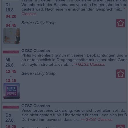
Di
Wohnbereich der Bachmanns von den Drogenfahndern auf
gestellt wird. Nach einem ernüchternden Gespräch mit...
18.8.
Classics
04:20
-
Serie
/ Daily Soap
04:45
GZSZ Classics
Philip konfrontiert Tayfun mit seinen Beobachtungen und wi
Mi
ob er tatsächlich in Drogengeschäfte mit seiner alten Gang
ist. Tayfun streitet alles ab....
GZSZ Classics
26.8.
12:45
Serie
/ Daily Soap
-
13:15
GZSZ Classics
Vince fordert eine Erklärung, wie er sich verhalten soll, da
Do
sich nicht gestört fühlt. Überfordert flüchtet Leon sich ins B
Dort wird ihm bewusst, dass er...
GZSZ Classics
27.8.
16:25