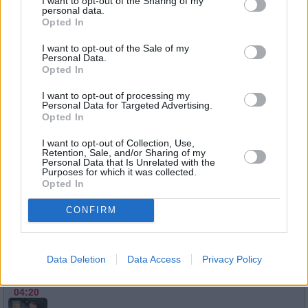
I want to opt-out of the Sharing of my
16:25
personal data.
-
Serie
/ Daily Soap
Opted In
16:55
I want to opt-out of the Sale of my
Personal Data.
Opted In
GZSZ Classics
I want to opt-out of processing my
Vince gibt alles, um Leon zu unterstützen und ihn möglich
Personal Data for Targeted Advertising.
Sa
seinen eigenen Problemen zu belasten. Er schwänzt sogar
Opted In
Schule, damit Leon einen Termin beim Arzt mit...
GZSZ C
22.8.
05:35
Serie
/ Daily Soap
I want to opt-out of Collection, Use,
-
Retention, Sale, and/or Sharing of my
06:00
Personal Data that Is Unrelated with the
Purposes for which it was collected.
Opted In
CONFIRM
GZSZ Classics
Leon ist fassungslos, als er Philip und Ayla glücklich zusa
Mo
Maren ist von Kurts Ehrlichkeit überrascht und gleichzeitig
überfordert. Doch kann Maren die...
GZSZ Classics
17.8.
Data Deletion
Data Access
Privacy Policy
03:55
Serie
/ Daily Soap
-
04:20