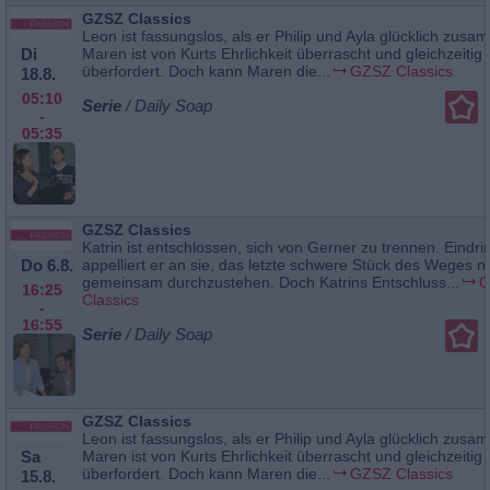
GZSZ Classics
Leon ist fassungslos, als er Philip und Ayla glücklich zusa
Di
Maren ist von Kurts Ehrlichkeit überrascht und gleichzeitig
überfordert. Doch kann Maren die...
GZSZ Classics
18.8.
05:10
Serie
/ Daily Soap
-
05:35
GZSZ Classics
Katrin ist entschlossen, sich von Gerner zu trennen. Eindrin
Do 6.8.
appelliert er an sie, das letzte schwere Stück des Weges n
gemeinsam durchzustehen. Doch Katrins Entschluss...
G
16:25
Classics
-
16:55
Serie
/ Daily Soap
GZSZ Classics
Leon ist fassungslos, als er Philip und Ayla glücklich zusa
Sa
Maren ist von Kurts Ehrlichkeit überrascht und gleichzeitig
überfordert. Doch kann Maren die...
GZSZ Classics
15.8.