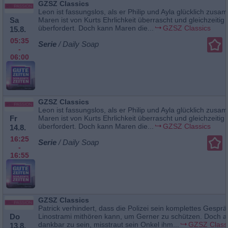
GZSZ Classics
Leon ist fassungslos, als er Philip und Ayla glücklich zusa
Sa
Maren ist von Kurts Ehrlichkeit überrascht und gleichzeitig
überfordert. Doch kann Maren die...
GZSZ Classics
15.8.
05:35
Serie
/ Daily Soap
-
06:00
GZSZ Classics
Leon ist fassungslos, als er Philip und Ayla glücklich zusa
Fr
Maren ist von Kurts Ehrlichkeit überrascht und gleichzeitig
überfordert. Doch kann Maren die...
GZSZ Classics
14.8.
16:25
Serie
/ Daily Soap
-
16:55
GZSZ Classics
Patrick verhindert, dass die Polizei sein komplettes Gesprä
Do
Linostrami mithören kann, um Gerner zu schützen. Doch a
dankbar zu sein, misstraut sein Onkel ihm...
GZSZ Class
13.8.