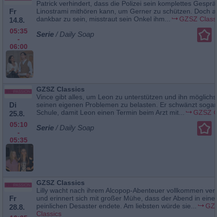
Patrick verhindert, dass die Polizei sein komplettes Gesprä
Fr
Linostrami mithören kann, um Gerner zu schützen. Doch a
dankbar zu sein, misstraut sein Onkel ihm...
GZSZ Class
14.8.
05:35
Serie
/ Daily Soap
-
06:00
GZSZ Classics
Vince gibt alles, um Leon zu unterstützen und ihn möglich
Di
seinen eigenen Problemen zu belasten. Er schwänzt sogar
Schule, damit Leon einen Termin beim Arzt mit...
GZSZ C
25.8.
05:10
Serie
/ Daily Soap
-
05:35
GZSZ Classics
Lilly wacht nach ihrem Alcopop-Abenteuer vollkommen verk
Fr
und erinnert sich mit großer Mühe, dass der Abend in ein
peinlichen Desaster endete. Am liebsten würde sie...
GZ
28.8.
Classics