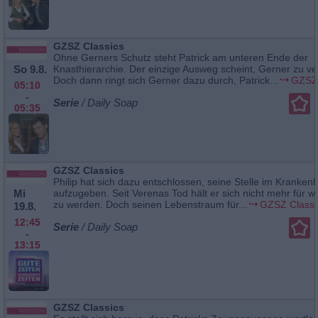
GZSZ Classics
Ohne Gerners Schutz steht Patrick am unteren Ende der
So 9.8.
Knasthierarchie. Der einzige Ausweg scheint, Gerner zu ve
Doch dann ringt sich Gerner dazu durch, Patrick...
GZSZ 
05:10
-
Serie
/ Daily Soap
05:35
GZSZ Classics
Philip hat sich dazu entschlossen, seine Stelle im Kranken
Mi
aufzugeben. Seit Verenas Tod hält er sich nicht mehr für wü
zu werden. Doch seinen Lebenstraum für...
GZSZ Classi
19.8.
12:45
Serie
/ Daily Soap
-
13:15
GZSZ Classics