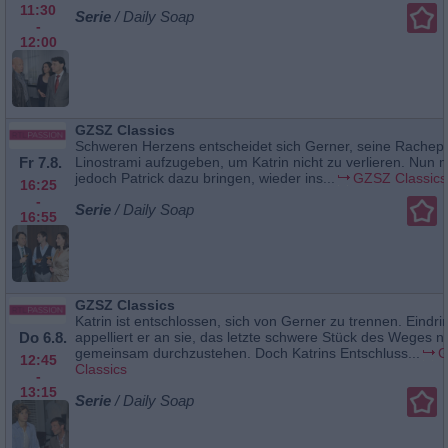
11:30
Serie
/ Daily Soap
-
12:00
GZSZ Classics
Schweren Herzens entscheidet sich Gerner, seine Rachep
Fr 7.8.
Linostrami aufzugeben, um Katrin nicht zu verlieren. Nun 
jedoch Patrick dazu bringen, wieder ins...
GZSZ Classics
16:25
-
Serie
/ Daily Soap
16:55
GZSZ Classics
Katrin ist entschlossen, sich von Gerner zu trennen. Eindrin
Do 6.8.
appelliert er an sie, das letzte schwere Stück des Weges n
gemeinsam durchzustehen. Doch Katrins Entschluss...
G
12:45
Classics
-
13:15
Serie
/ Daily Soap