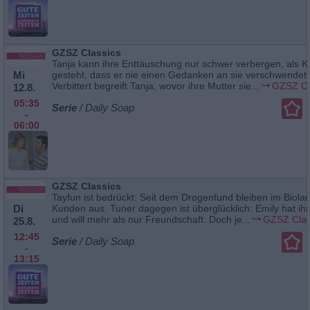
GZSZ Classics
Tanja kann ihre Enttäuschung nur schwer verbergen, als Ku
Mi
gesteht, dass er nie einen Gedanken an sie verschwendet 
Verbittert begreift Tanja, wovor ihre Mutter sie...
GZSZ Cl
12.8.
05:35
Serie
/ Daily Soap
-
06:00
GZSZ Classics
Tayfun ist bedrückt: Seit dem Drogenfund bleiben im Biola
Di
Kunden aus. Tuner dagegen ist überglücklich: Emily hat ih
und will mehr als nur Freundschaft. Doch je...
GZSZ Clas
25.8.
12:45
Serie
/ Daily Soap
-
13:15