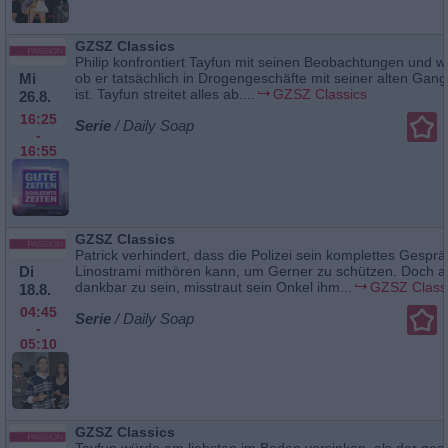
GZSZ Classics
Philip konfrontiert Tayfun mit seinen Beobachtungen und wi
Mi
ob er tatsächlich in Drogengeschäfte mit seiner alten Gang
ist. Tayfun streitet alles ab....
GZSZ Classics
26.8.
16:25
Serie
/ Daily Soap
-
16:55
GZSZ Classics
Patrick verhindert, dass die Polizei sein komplettes Gesprä
Di
Linostrami mithören kann, um Gerner zu schützen. Doch a
dankbar zu sein, misstraut sein Onkel ihm...
GZSZ Class
18.8.
04:45
Serie
/ Daily Soap
-
05:10
GZSZ Classics
Tayfun würde am liebsten im Boden versinken, als der ge