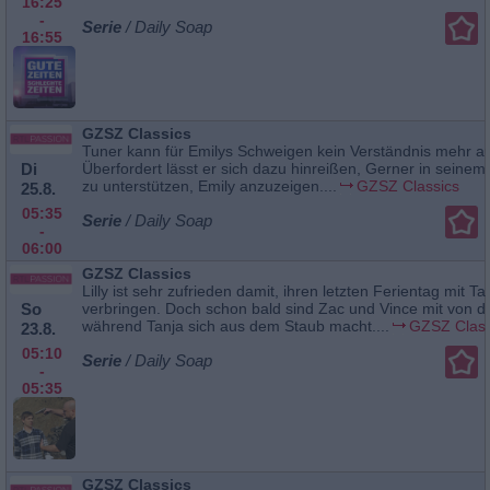
16:25
-
Serie
/ Daily Soap
16:55
GZSZ Classics
Tuner kann für Emilys Schweigen kein Verständnis mehr au
Di
Überfordert lässt er sich dazu hinreißen, Gerner in seine
zu unterstützen, Emily anzuzeigen....
GZSZ Classics
25.8.
05:35
Serie
/ Daily Soap
-
06:00
GZSZ Classics
Lilly ist sehr zufrieden damit, ihren letzten Ferientag mit Ta
So
verbringen. Doch schon bald sind Zac und Vince mit von de
während Tanja sich aus dem Staub macht....
GZSZ Class
23.8.
05:10
Serie
/ Daily Soap
-
05:35
GZSZ Classics