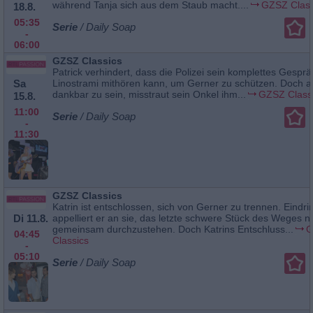
während Tanja sich aus dem Staub macht....
GZSZ Class
18.8.
05:35
Serie
/ Daily Soap
-
06:00
GZSZ Classics
Patrick verhindert, dass die Polizei sein komplettes Gesprä
Sa
Linostrami mithören kann, um Gerner zu schützen. Doch a
dankbar zu sein, misstraut sein Onkel ihm...
GZSZ Class
15.8.
11:00
Serie
/ Daily Soap
-
11:30
GZSZ Classics
Katrin ist entschlossen, sich von Gerner zu trennen. Eindrin
Di 11.8.
appelliert er an sie, das letzte schwere Stück des Weges n
gemeinsam durchzustehen. Doch Katrins Entschluss...
G
04:45
Classics
-
05:10
Serie
/ Daily Soap