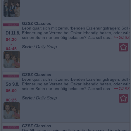
GZSZ Classics
Leon quält sich mit zermürbenden Erziehungsfragen: Soll e
Di 11.8.
Erinnerung an Verena bei Oskar lebendig halten, oder wür
seinen Sohn nur unnötig belasten? Zac soll das...
GZSZ 
04:20
-
Serie
/ Daily Soap
04:45
GZSZ Classics
Leon quält sich mit zermürbenden Erziehungsfragen: Soll e
So 9.8.
Erinnerung an Verena bei Oskar lebendig halten, oder wür
seinen Sohn nur unnötig belasten? Zac soll das...
GZSZ 
06:00
-
Serie
/ Daily Soap
06:25
GZSZ Classics
Der Albtraum scheint endlich zu Ende zu sein: Linostrami si