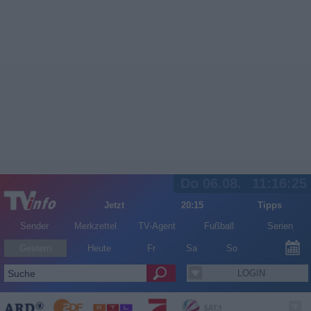
Do 06.08.
11:16:26
Jetzt
20:15
Tipps
Sender
Merkzettel
TV-Agent
Fußball
Serien
Gestern
Heute
Fr
Sa
So
LOGIN