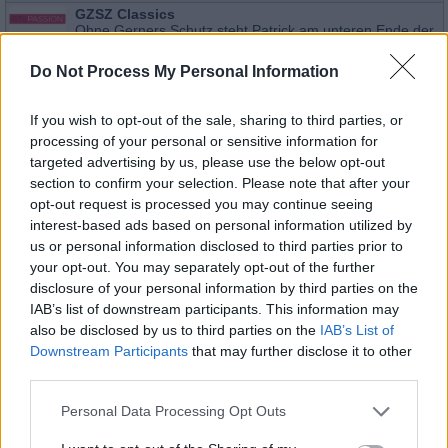
GZSZ Classics
Ohne Gerners Schutz steht Patrick am unteren Ende der
Sa 8.8.
Knasthierarchie. Der einzige Ausweg scheint, Gerner zu ve
Doch dann ringt sich Gerner dazu durch, Patrick...
GZSZ 
09:55
Do Not Process My Personal Information
-
Serie
/ Daily Soap
10:25
If you wish to opt-out of the sale, sharing to third parties, or
processing of your personal or sensitive information for
targeted advertising by us, please use the below opt-out
section to confirm your selection. Please note that after your
GZSZ Classics
opt-out request is processed you may continue seeing
Tayfun würde am liebsten im Boden versinken, als der ge
Do
Wohnbereich der Bachmanns von den Drogenfahndern auf
interest-based ads based on personal information utilized by
gestellt wird. Nach einem ernüchternden Gespräch mit...
13.8.
us or personal information disclosed to third parties prior to
Classics
05:35
your opt-out. You may separately opt-out of the further
-
Serie
/ Daily Soap
disclosure of your personal information by third parties on the
06:00
IAB’s list of downstream participants. This information may
also be disclosed by us to third parties on the
IAB’s List of
Downstream Participants
that may further disclose it to other
third parties.
GZSZ Classics
Tayfun würde am liebsten im Boden versinken, als der ge
Personal Data Processing Opt Outs
Mi
Wohnbereich der Bachmanns von den Drogenfahndern auf
gestellt wird. Nach einem ernüchternden Gespräch mit...
12.8.
Classics