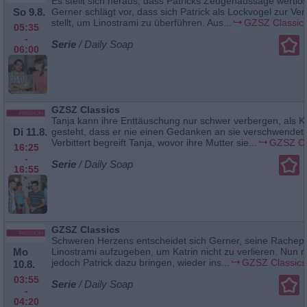
Es stellt sich heraus, dass Patricks Zeugenaussage wertlos
So 9.8.
Gerner schlägt vor, dass sich Patrick als Lockvogel zur Ve
stellt, um Linostrami zu überführen. Aus...
GZSZ Classic
05:35
-
Serie
/ Daily Soap
06:00
GZSZ Classics
Tanja kann ihre Enttäuschung nur schwer verbergen, als Ku
Di 11.8.
gesteht, dass er nie einen Gedanken an sie verschwendet 
Verbittert begreift Tanja, wovor ihre Mutter sie...
GZSZ Cl
16:25
-
Serie
/ Daily Soap
16:55
GZSZ Classics
Schweren Herzens entscheidet sich Gerner, seine Rachep
Mo
Linostrami aufzugeben, um Katrin nicht zu verlieren. Nun 
jedoch Patrick dazu bringen, wieder ins...
GZSZ Classics
10.8.
03:55
Serie
/ Daily Soap
-
04:20