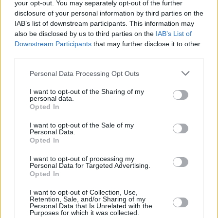
your opt-out. You may separately opt-out of the further
disclosure of your personal information by third parties on the
IAB’s list of downstream participants. This information may
also be disclosed by us to third parties on the
IAB’s List of
Downstream Participants
that may further disclose it to other
third parties.
Personal Data Processing Opt Outs
I want to opt-out of the Sharing of my
personal data.
Opted In
Schauspieler/in
Kristofer Hivju
I want to opt-out of the Sale of my
Personal Data.
Kristofer Hivju
Opted In
Sender
Datum
I want to opt-out of processing my
Personal Data for Targeted Advertising.
Uhrzeit
Titel
Opted In
Sparte
I want to opt-out of Collection, Use,
Retention, Sale, and/or Sharing of my
Afterburn
Personal Data that Is Unrelated with the
Actionabenteuer mit Dave Bautista: In einer postapokalypt
Purposes for which it was collected.
So
soll ein Ex-Soldat für einen mächtigen Auftraggeber auf S