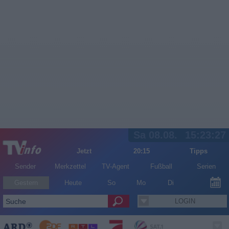
Sa 08.08.
15:23:27
Jetzt
20:15
Tipps
Sender
Merkzettel
TV-Agent
Fußball
Serien
Gestern
Heute
So
Mo
Di
LOGIN