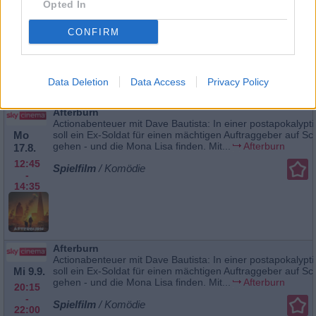
Opted In
gehen - und die Mona Lisa finden. Mit...
Afterburn
16.8.
22:35
Spielfilm
/ Komödie
CONFIRM
-
00:20
Data Deletion
Data Access
Privacy Policy
Afterburn
Actionabenteuer mit Dave Bautista: In einer postapokalypt
Mo
soll ein Ex-Soldat für einen mächtigen Auftraggeber auf S
gehen - und die Mona Lisa finden. Mit...
Afterburn
17.8.
12:45
Spielfilm
/ Komödie
-
14:35
Afterburn
Actionabenteuer mit Dave Bautista: In einer postapokalypt
Mi 9.9.
soll ein Ex-Soldat für einen mächtigen Auftraggeber auf S
gehen - und die Mona Lisa finden. Mit...
Afterburn
20:15
-
Spielfilm
/ Komödie
22:00