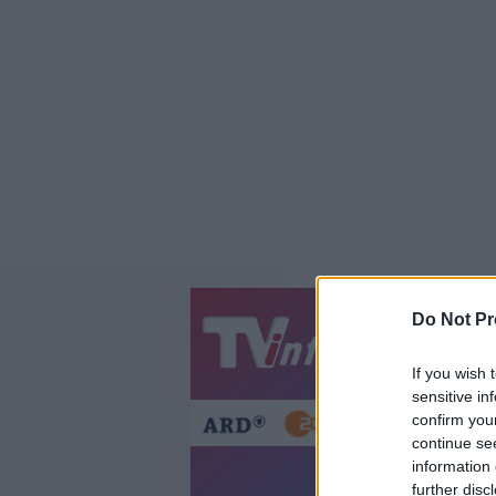
Do Not Pr
Jetzt
20:1
Gestern
Heut
If you wish 
sensitive in
confirm you
continue se
information 
further disc