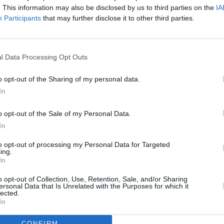
. This information may also be disclosed by us to third parties on the
IA
n
Participants
that may further disclose it to other third parties.
Uhrzeit
Titel
Sparte
l Data Processing Opt Outs
o opt-out of the Sharing of my personal data.
out a Trace - Spurlos verschwunden
Seri
le Big Man
Krim
In
der ehemals obdachlose 16-jährige William Hope, der bei einer Pflegefamilie
rgekommen ist, als vermisst gemeldet wird, glaubt die Polizei zunächst, der
 sei...
Without a Trace - Spurlos verschwunden
o opt-out of the Sale of my Personal Data.
out a Trace - Spurlos verschwunden
Seri
In
le Big Man
Krim
der ehemals obdachlose 16-jährige William Hope, der bei einer Pflegefamilie
to opt-out of processing my Personal Data for Targeted
rgekommen ist, als vermisst gemeldet wird, glaubt die Polizei zunächst, der
ing.
 sei...
Without a Trace - Spurlos verschwunden
In
out a Trace - Spurlos verschwunden
Seri
Li
Krim
o opt-out of Collection, Use, Retention, Sale, and/or Sharing
tenant John „Bull“ Carver hat 34 Jahre lang in der US Army gedient. Nun
ersonal Data that Is Unrelated with the Purposes for which it
 er in Ruhestand, was seine alten Vietnamkriegskameraden mit einem
lected.
n Fest feiern wollen....
Without a Trace - Spurlos verschwunden
In
out a Trace - Spurlos verschwunden
Seri
Li
Krim
CONFIRM