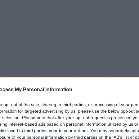
ocess My Personal Information
5
Tipps
Sender
Merkzettel
TV-Agent
Fußball
e
Fr
Sa
So
Mo
Di
Mi
to opt-out of the sale, sharing to third parties, or processing of your per
formation for targeted advertising by us, please use the below opt-out s
r selection. Please note that after your opt-out request is processed y
eing interest-based ads based on personal information utilized by us or
disclosed to third parties prior to your opt-out. You may separately opt-
Jacob Epstein im Fernsehprogramm bei TVinfo
losure of your personal information by third parties on the IAB’s list of
Alle Sender