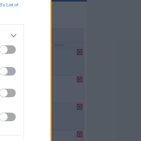
B’s List of
Sparte
e
/
iserie
e
/
iserie
e
/
iserie
e
/
iserie