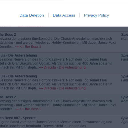
Tim Burton-Film über das Leben der Malerin Margaret...
Big Eyes
Dra
Portable Door
Spie
Data Deletion
Data Access
Privacy Policy
Original Fantasy-Abenteuer: Paul fängt als Praktikant in der Firma von J.W.
Fant
s an - und merkt bald, dass der mit dunkler Magie seine Umsätze
rbeln...
The Portable Door
 the Boss 2
Spie
setzung der bissigen Bürokomödie: Die Chaos-Angestellten machen sich
Kom
stständig - und werden wieder zu Hobby-Kriminellen. Mit dabei: Jamie Foxx
ennifer...
Kill the Boss 2
ula - Die Auferstehung
Spie
Bessons Neuversion des Horrorklassikers: Nach dem Tod seiner Frau
Fant
et sich Graf Dracula von Gott ab. Als Vampir sucht er 400 Jahre später in
 nach ihr. Mit Christoph...
Dracula - Die Auferstehung
ula - Die Auferstehung
Spie
Bessons Neuversion des Horrorklassikers: Nach dem Tod seiner Frau
Fant
et sich Graf Dracula von Gott ab. Als Vampir sucht er 400 Jahre später in
 nach ihr. Mit Christoph...
Dracula - Die Auferstehung
 the Boss 2
Spie
setzung der bissigen Bürokomödie: Die Chaos-Angestellten machen sich
Kom
stständig - und werden wieder zu Hobby-Kriminellen. Mit dabei: Jamie Foxx
ennifer...
Kill the Boss 2
s Bond 007 - Spectre
Spie
eigene Faust verhindert James Bond in Mexiko einen Terroranschlag und
Agen
 dafür unbefristet beurlaubt. Derweil steht in London das