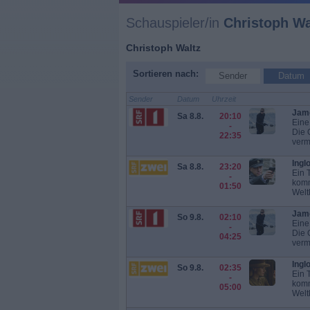
Schauspieler/in
Christoph Wa
Christoph Waltz
Sortieren nach:
Sender
Datum
Sender
Datum
Uhrzeit
Jame
Sa 8.8.
20:10
Eine
-
Die 
22:35
verm
Ingl
Sa 8.8.
23:20
Ein 
-
komm
01:50
Weltk
Jame
So 9.8.
02:10
Eine
-
Die 
04:25
verm
Ingl
So 9.8.
02:35
Ein 
-
komm
05:00
Weltk