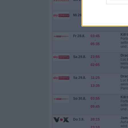
Ein 
-
07:20
The 
Mi 26.8.
14:25
Sky 
-
Well
16:20
anku
Kill
Fr 28.8.
03:45
Fort
-
selb
05:35
und J
Drac
Sa 29.8.
23:55
Luc 
-
wend
02:05
Paris
Drac
Sa 29.8.
11:25
Luc 
-
wend
13:35
Paris
Kill
So 30.8.
03:55
Fort
-
selb
05:45
und J
Jame
Do 3.9.
20:15
Auf 
-
wird
23:10