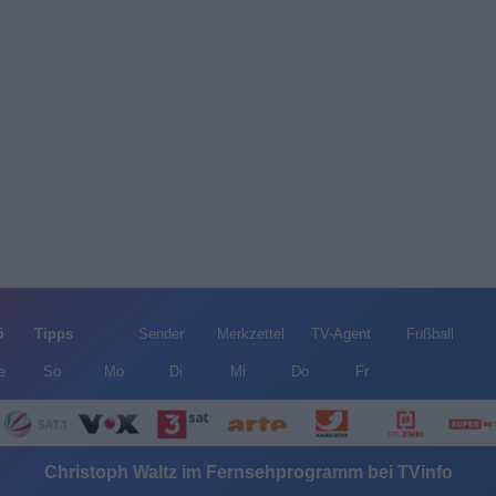
5
Tipps
Sender
Merkzettel
TV-Agent
Fußball
e
So
Mo
Di
Mi
Do
Fr
Christoph Waltz im Fernsehprogramm bei TVinfo
Alle Sender