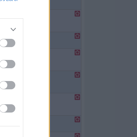
lfilm
/
tenfilm
lfilm
/
ma
lfilm
/
tenfilm
lfilm
/
ödie
lfilm
/
asyfilm
lfilm
/
ma
lfilm
/