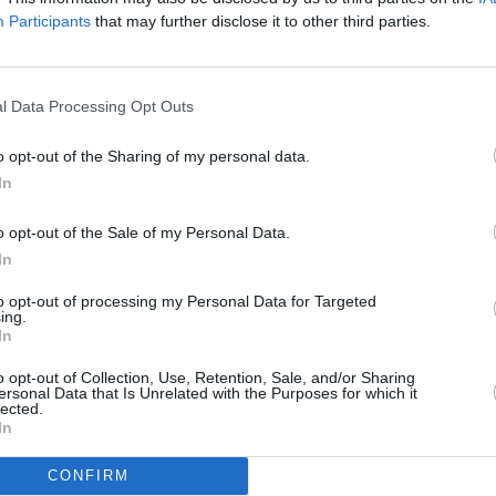
aturgröße...
Downsizing
Film
Participants
that may further disclose it to other third parties.
s Bond 007 - Spectre
Spie
eigene Faust verhindert James Bond in Mexiko einen Terroranschlag und
Agen
 dafür unbefristet beurlaubt. Derweil steht in London das
elnullprogramm vor dem Aus - eine...
James Bond 007 - Spectre
l Data Processing Opt Outs
Eyes
Spie
Tim Burton-Film über das Leben der Malerin Margaret...
Big Eyes
Dra
o opt-out of the Sharing of my personal data.
In
s Bond 007 - Spectre
Spie
eigene Faust verhindert James Bond in Mexiko einen Terroranschlag und
Agen
 dafür unbefristet beurlaubt. Derweil steht in London das
o opt-out of the Sale of my Personal Data.
elnullprogramm vor dem Aus - eine...
James Bond 007 - Spectre
In
 the Boss 2
Spie
setzung der bissigen Bürokomödie: Die Chaos-Angestellten machen sich
Kom
stständig - und werden wieder zu Hobby-Kriminellen. Mit dabei: Jamie Foxx
to opt-out of processing my Personal Data for Targeted
ennifer...
Kill the Boss 2
ing.
In
Portable Door
Spie
Original Fantasy-Abenteuer: Paul fängt als Praktikant in der Firma von J.W.
Fant
o opt-out of Collection, Use, Retention, Sale, and/or Sharing
s an - und merkt bald, dass der mit dunkler Magie seine Umsätze
ersonal Data that Is Unrelated with the Purposes for which it
rbeln...
The Portable Door
lected.
In
Eyes
Spie
Tim Burton-Film über das Leben der Malerin Margaret...
Big Eyes
Dra
CONFIRM
Eyes
Spie