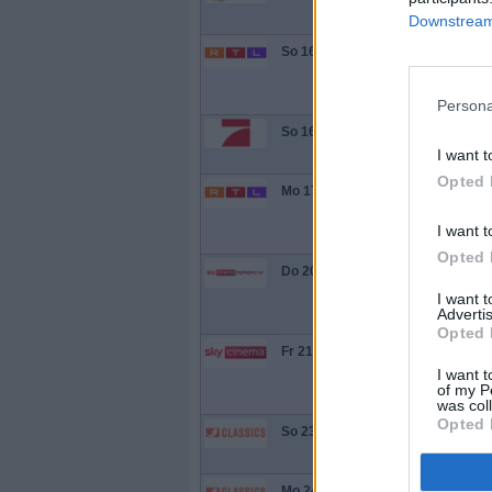
-
Mini
17:05
Downstream 
Jame
So 16.8.
20:15
Auf 
-
wird
23:05
Dopp
Persona
Big 
So 16.8.
02:50
Ein 
-
I want t
04:55
Opted 
Jame
Mo 17.8.
00:35
Auf 
-
wird
03:20
I want t
Dopp
Opted 
Kill
Do 20.8.
18:25
Fort
-
selb
I want 
20:15
und J
Advertis
Opted 
The 
Fr 21.8.
03:25
Sky 
-
I want t
Well
05:20
of my P
anku
was col
Opted 
Big 
So 23.8.
23:10
Ein 
-
00:55
Big 
Mo 24.8.
05:30