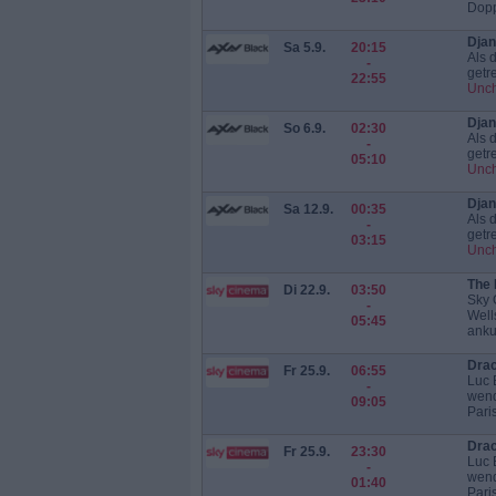
Dopp
Djan
Sa 5.9.
20:15
Als 
-
getr
22:55
Unc
Djan
So 6.9.
02:30
Als 
-
getr
05:10
Unc
Djan
Sa 12.9.
00:35
Als 
-
getr
03:15
Unc
The 
Di 22.9.
03:50
Sky 
-
Well
05:45
anku
Drac
Fr 25.9.
06:55
Luc 
-
wend
09:05
Paris
Drac
Fr 25.9.
23:30
Luc 
-
wend
01:40
Paris