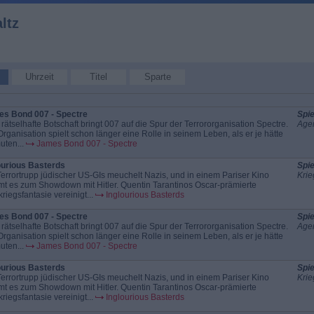
ltz
Uhrzeit
Titel
Sparte
s Bond 007 - Spectre
Spie
 rätselhafte Botschaft bringt 007 auf die Spur der Terrororganisation Spectre.
Agen
Organisation spielt schon länger eine Rolle in seinem Leben, als er je hätte
uten...
James Bond 007 - Spectre
ourious Basterds
Spie
Terrortrupp jüdischer US-GIs meuchelt Nazis, und in einem Pariser Kino
Krie
t es zum Showdown mit Hitler. Quentin Tarantinos Oscar-prämierte
riegsfantasie vereinigt...
Inglourious Basterds
s Bond 007 - Spectre
Spie
 rätselhafte Botschaft bringt 007 auf die Spur der Terrororganisation Spectre.
Agen
Organisation spielt schon länger eine Rolle in seinem Leben, als er je hätte
uten...
James Bond 007 - Spectre
ourious Basterds
Spie
Terrortrupp jüdischer US-GIs meuchelt Nazis, und in einem Pariser Kino
Krie
t es zum Showdown mit Hitler. Quentin Tarantinos Oscar-prämierte
riegsfantasie vereinigt...
Inglourious Basterds