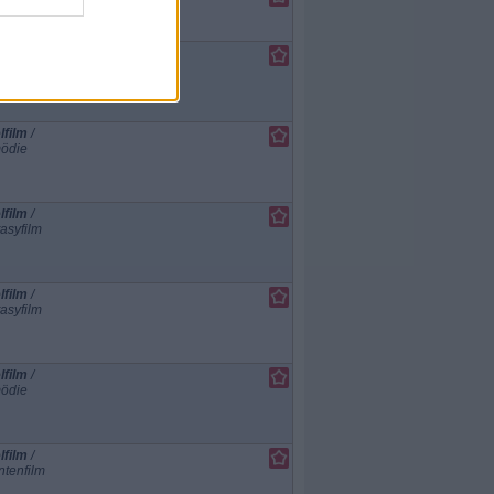
ma
lfilm
/
asyfilm
lfilm
/
ödie
lfilm
/
asyfilm
lfilm
/
asyfilm
lfilm
/
ödie
lfilm
/
tenfilm