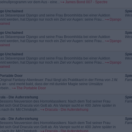
elnullprogramm vor dem Aus - eine...
James Bond 007 - Spectre
go Unchained
Spie
das Sklavenpaar Django und seine Frau Broomhilda bei einer Auktion
Wes
ennt werden, hat Django nur noch ein Ziel vor Augen: seine Frau...
Django
hained
go Unchained
Spie
das Sklavenpaar Django und seine Frau Broomhilda bei einer Auktion
Wes
ennt werden, hat Django nur noch ein Ziel vor Augen: seine Frau...
Django
hained
go Unchained
Spie
das Sklavenpaar Django und seine Frau Broomhilda bei einer Auktion
Wes
ennt werden, hat Django nur noch ein Ziel vor Augen: seine Frau...
Django
hained
Portable Door
Spie
Original Fantasy-Abenteuer: Paul fängt als Praktikant in der Firma von J.W.
Fant
s an - und merkt bald, dass der mit dunkler Magie seine Umsätze
rbeln...
The Portable Door
ula - Die Auferstehung
Spie
Bessons Neuversion des Horrorklassikers: Nach dem Tod seiner Frau
Fant
et sich Graf Dracula von Gott ab. Als Vampir sucht er 400 Jahre später in
 nach ihr. Mit Christoph...
Dracula - Die Auferstehung
ula - Die Auferstehung
Spie
Bessons Neuversion des Horrorklassikers: Nach dem Tod seiner Frau
Fant
et sich Graf Dracula von Gott ab. Als Vampir sucht er 400 Jahre später in
 nach ihr. Mit Christoph...
Dracula - Die Auferstehung