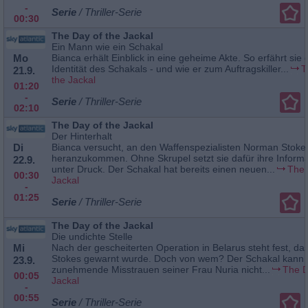
-
Serie
/ Thriller-Serie
00:30
The Day of the Jackal
Ein Mann wie ein Schakal
Mo
Bianca erhält Einblick in eine geheime Akte. So erfährt sie
Identität des Schakals - und wie er zum Auftragskiller...
T
21.9.
the Jackal
01:20
-
Serie
/ Thriller-Serie
02:10
The Day of the Jackal
Der Hinterhalt
Di
Bianca versucht, an den Waffenspezialisten Norman Stoke
heranzukommen. Ohne Skrupel setzt sie dafür ihre Informa
22.9.
unter Druck. Der Schakal hat bereits einen neuen...
The 
00:30
Jackal
-
01:25
Serie
/ Thriller-Serie
The Day of the Jackal
Die undichte Stelle
Mi
Nach der gescheiterten Operation in Belarus steht fest, d
Stokes gewarnt wurde. Doch von wem? Der Schakal kann 
23.9.
zunehmende Misstrauen seiner Frau Nuria nicht...
The D
00:05
Jackal
-
00:55
Serie
/ Thriller-Serie