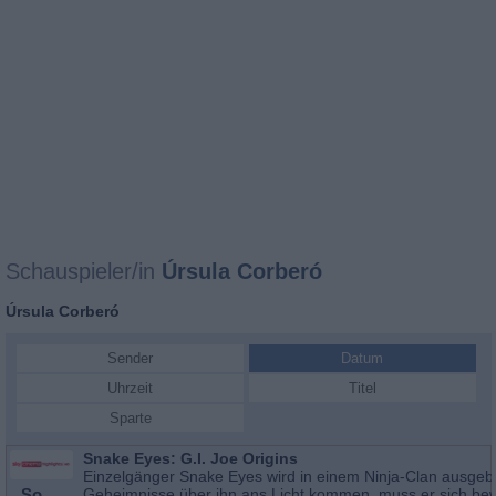
Schauspieler/in
Úrsula Corberó
Úrsula Corberó
Sender
Datum
Uhrzeit
Titel
Sparte
Snake Eyes: G.I. Joe Origins
Einzelgänger Snake Eyes wird in einem Ninja-Clan ausgebil
So
Geheimnisse über ihn ans Licht kommen, muss er sich bew