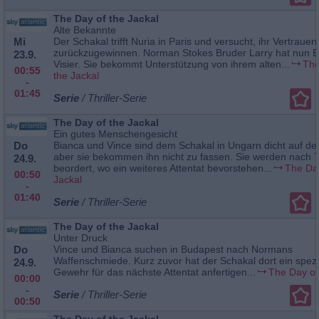
The Day of the Jackal
Alte Bekannte
Mi
Der Schakal trifft Nuria in Paris und versucht, ihr Vertrauen
zurückzugewinnen. Norman Stokes Bruder Larry hat nun B
23.9.
Visier. Sie bekommt Unterstützung von ihrem alten...
The
00:55
the Jackal
-
01:45
Serie
/ Thriller-Serie
The Day of the Jackal
Ein gutes Menschengesicht
Do
Bianca und Vince sind dem Schakal in Ungarn dicht auf de
aber sie bekommen ihn nicht zu fassen. Sie werden nach T
24.9.
beordert, wo ein weiteres Attentat bevorstehen...
The Day
00:50
Jackal
-
01:40
Serie
/ Thriller-Serie
The Day of the Jackal
Unter Druck
Do
Vince und Bianca suchen in Budapest nach Normans
Waffenschmiede. Kurz zuvor hat der Schakal dort ein spezi
24.9.
Gewehr für das nächste Attentat anfertigen...
The Day of
00:00
-
Serie
/ Thriller-Serie
00:50
The Day of the Jackal