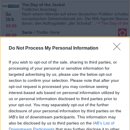
The Day of the Jackal
Tödlicher Anschlag
Sa
Nach einem Attentat auf einen deutschen Politiker schalten
europäischen Geheimdienste ein. Die MI6-Agentin Bianca s
19.9.
daran, den Auftragskiller „der Schakal“...
The Day of the 
23:20
-
Serie
/ Thriller-Serie
00:20
The Day of the Jackal
Unter Druck
Do Not Process My Personal Information
So
Vince und Bianca suchen in Budapest nach Normans
Waffenschmiede. Kurz zuvor hat der Schakal dort ein spezi
20.9.
Gewehr für das nächste Attentat anfertigen...
The Day of
If you wish to opt-out of the sale, sharing to third parties, or
03:00
-
processing of your personal or sensitive information for
Serie
/ Thriller-Serie
03:50
targeted advertising by us, please use the below opt-out
The Day of the Jackal
section to confirm your selection. Please note that after your
Ein gutes Menschengesicht
opt-out request is processed you may continue seeing
So
Bianca und Vince sind dem Schakal in Ungarn dicht auf de
interest-based ads based on personal information utilized by
aber sie bekommen ihn nicht zu fassen. Sie werden nach T
20.9.
beordert, wo ein weiteres Attentat bevorstehen...
The Day
us or personal information disclosed to third parties prior to
23:45
Jackal
your opt-out. You may separately opt-out of the further
-
00:35
disclosure of your personal information by third parties on the
Serie
/ Thriller-Serie
IAB’s list of downstream participants. This information may
The Day of the Jackal
also be disclosed by us to third parties on the
IAB’s List of
Der Hinterhalt
Downstream Participants
that may further disclose it to other