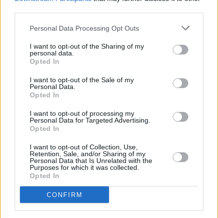
So
Bianca versucht, an den Waffenspezialisten Norman Stoke
third parties.
heranzukommen. Ohne Skrupel setzt sie dafür ihre Informa
20.9.
unter Druck. Der Schakal hat bereits einen neuen...
The 
00:20
Jackal
Personal Data Processing Opt Outs
-
01:15
Serie
/ Thriller-Serie
I want to opt-out of the Sharing of my
personal data.
The Day of the Jackal
Opted In
Die undichte Stelle
So
Nach der gescheiterten Operation in Belarus steht fest, d
I want to opt-out of the Sale of my
Stokes gewarnt wurde. Doch von wem? Der Schakal kann 
20.9.
Personal Data.
zunehmende Misstrauen seiner Frau Nuria nicht...
The D
01:15
Opted In
Jackal
-
02:10
Serie
/ Thriller-Serie
I want to opt-out of processing my
Personal Data for Targeted Advertising.
Opted In
The Day of the Jackal
Alte Bekannte
So
Der Schakal trifft Nuria in Paris und versucht, ihr Vertrauen
I want to opt-out of Collection, Use,
zurückzugewinnen. Norman Stokes Bruder Larry hat nun B
20.9.
Retention, Sale, and/or Sharing of my
Visier. Sie bekommt Unterstützung von ihrem alten...
The
Personal Data that Is Unrelated with the
02:10
Purposes for which it was collected.
the Jackal
-
Opted In
03:00
Serie
/ Thriller-Serie
CONFIRM
The Day of the Jackal
Mordbefehl für einen Mörder
Mo
Während für Bianca offenbar ein neues Kapitel beginnt, ist