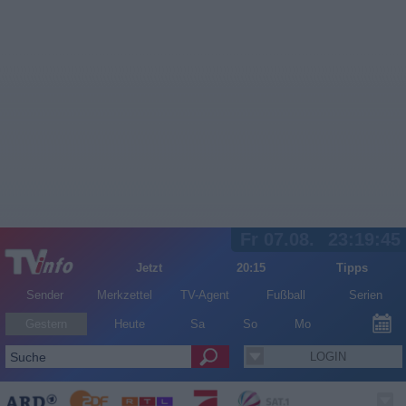
Fr 07.08.
23:19:46
Jetzt
20:15
Tipps
Sender
Merkzettel
TV-Agent
Fußball
Serien
Gestern
Heute
Sa
So
Mo
LOGIN