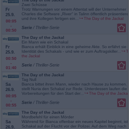
Zwei Schüsse
Fr
Trotz Warnungen vor einem Attentat will der Unternehmer 
Charles die Software „River“ in Talinn öffentlich präsentier
25.9.
und ihre Kollegen fertigen ein...
The Day of the Jackal
00:05
-
Serie
/ Thriller-Serie
00:50
The Day of the Jackal
Ein Mann wie ein Schakal
Fr
Bianca erhält Einblick in eine geheime Akte. So erfährt sie
Identität des Schakals - und wie er zum Auftragskiller...
T
25.9.
the Jackal
00:50
-
Serie
/ Thriller-Serie
01:40
The Day of the Jackal
Tag Null
Sa
Bianca bittet ihren Mann, wieder nach Hause zu kommen. 
stellt Nuria den Schakal zur Rede. Unterdessen laufen die
26.9.
Vorbereitungen für den Start der...
The Day of the Jackal
00:05
-
Serie
/ Thriller-Serie
00:55
The Day of the Jackal
Mordbefehl für einen Mörder
Sa
Während für Bianca offenbar ein neues Kapitel beginnt, ist
Schakal auf der Flucht vor der Polizei. Auf dem Weg nach
26.9.