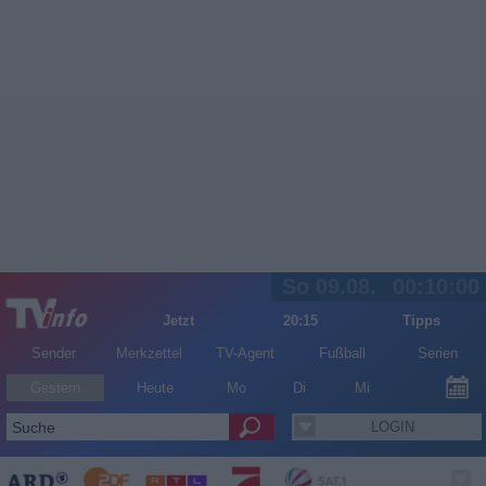
So 09.08.
00:10:00
Jetzt
20:15
Tipps
Sender
Merkzettel
TV-Agent
Fußball
Serien
Gestern
Heute
Mo
Di
Mi
LOGIN