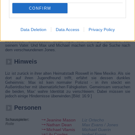
Roswell lüftet Liz das dunkle Geheiminis ihres Jugendfreundes Max.
CONFIRM
Details
Isobel hilft Maria, mehr über ihre rätselhafte Vision herauszufinden.
Data Deletion
Data Access
Privacy Policy
Dafür nehmen die beiden eine gefährliche Reise auf sich. Und
tatsächlich erfahren sie am Ende, wessen Begräbnis offenbar kurz
bevorsteht. Unterdessen erhält Kyle eine wichtige Nachricht von
seinem Vater. Und Max und Michael machen sich auf die Suche nach
dem verschwundenen Jones.
Hinweis
Liz ist zurück in ihrer alten Heimatstadt Roswell in New Mexiko. Als sie
dort auf ihren Jugendfreund trifft, erfährt sie dessen dunkles
Geheimnis: Max ist kein normaler Polizist - in ihm steckt ein
Außerirdischer mit übernatürlichen Fähigkeiten. Gemeinsam versuchen
die beiden, Max‘ wahre Identität zu verschleiern. Dabei müssen sie
jedoch einige Hindernisse überwinden.[Bild: 16:9 ]
Personen
Schauspieler:
Jeanine Mason
Liz Ortecho
Rolle
Nathan Dean
Max Evans / Jones
Michael Vlamis
Michael Guerin
Lily Cowles
Isobel Evans