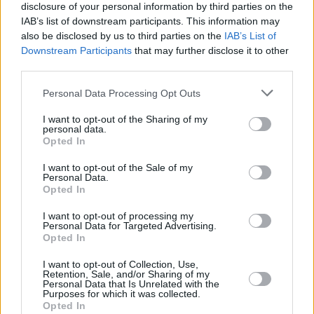
disclosure of your personal information by third parties on the
IAB’s list of downstream participants. This information may
also be disclosed by us to third parties on the
IAB’s List of
Downstream Participants
that may further disclose it to other
third parties.
Personal Data Processing Opt Outs
I want to opt-out of the Sharing of my
personal data.
Opted In
I want to opt-out of the Sale of my
Personal Data.
Roswell: New Mexico (Roswell: New Mexico)
Opted In
I want to opt-out of processing my
Geteilte Erinnerungen (
USA
,
2021
)
Personal Data for Targeted Advertising.
Opted In
Serie
Science-Fiction-Serie
I want to opt-out of Collection, Use,
Retention, Sale, and/or Sharing of my
Übersicht
Personal Data that Is Unrelated with the
Purposes for which it was collected.
Opted In
Isobel hilft Maria, mehr über ihre rätselhafte Vision herauszufinden. In