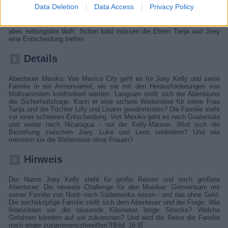
Data Deletion
Data Access
Privacy Policy
Joey Kelly reist gemeinsam mit seiner Familie durch Mexiko. Während
Mexico City ein Highlight ist, merken sie in den Vororten, das hier nicht
alles reibungslos läuft. Schon bald müssen die Eltern Tanja und Joey
eine Entscheidung treffen.
Details
Abenteuer Mexiko: Von Mexico City geht es für Joey Kelly und seine
Familie in ein Armenviertel, wo sie mit den Herausforderungen von
Müllsammlern konfrontiert werden. Langsam stellt sich der Abenteurer
die Sicherheitsfrage. Kann er eine sichere Weiterreise für seine Frau
Tanja und die Töchter Lilly und Lisann gewährleisten? Die Familie steht
vor einer schweren Entscheidung. Von Mexiko geht es nach Guatemala
und weiter nach Nicaragua - nur die Kelly-Männer. Wird sich die
Beziehung zwischen Joey, Luke und Leon verändern? Und wie
meistern sie die Weiterreise ohne Frauen?
Hinweis
Der Name Joey Kelly steht für große Reisen und noch größere
Abenteuer. Die neueste Challenge für den Musiker: Gemeinsam mit
seiner Familie von Nord- nach Südamerika reisen - und das ohne Geld.
Die sechsköpfige Familie stellt sich dem Abenteuer und der Frage: Wie
finanzieren sie die tausende Kilometer lange Strecke? Welche
Gefahren könnten auf sie zukommen? Und wird die Reise die Familie
noch enger zusammenschweißen?[Bild: 16:9]