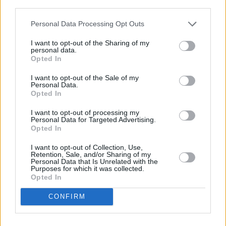
third parties.
Personal Data Processing Opt Outs
I want to opt-out of the Sharing of my
personal data.
Opted In
I want to opt-out of the Sale of my
Personal Data.
Opted In
I want to opt-out of processing my
Personal Data for Targeted Advertising.
Opted In
Joey Kelly und Familie - Roadtrip Panamericana
I want to opt-out of Collection, Use,
Retention, Sale, and/or Sharing of my
Personal Data that Is Unrelated with the
Drama in Mexico City und an allen Grenzen (
Deutschland
,
2023
)
Purposes for which it was collected.
Folge 4 Staffel: 1
Opted In
CONFIRM
Report
Reality-Soap
Übersicht