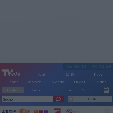
Do 06.08.
23:24:46
Jetzt
20:15
Tipps
Sender
Merkzettel
TV-Agent
Fußball
Serien
Gestern
Heute
Fr
Sa
So
LOGIN