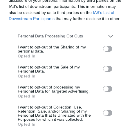
disclosure of your personal information by third parties on the
IAB’s list of downstream participants. This information may
also be disclosed by us to third parties on the
IAB’s List of
Downstream Participants
that may further disclose it to other
third parties.
Personal Data Processing Opt Outs
I want to opt-out of the Sharing of my
personal data.
Opted In
I want to opt-out of the Sale of my
Personal Data.
The Mentalist (The Mentalist)
Opted In
Rio Bravo (
USA
,
2015
)
I want to opt-out of processing my
Personal Data for Targeted Advertising.
Opted In
Serie
Krimiserie
I want to opt-out of Collection, Use,
Retention, Sale, and/or Sharing of my
Übersicht
Personal Data that Is Unrelated with the
Purposes for which it was collected.
Opted In
Ein Mann mit übersinnlichen Fähigkeiten löst knifflige Kriminalfälle.