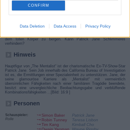
Details
CONFIRM
Der Mentalist Patrick Jane hat es mit einem besonders kniffeligen Fall
zu tun. Bill Peterson, Agent der Drogenbehörde, will sich rächen. Da
Data Deletion
Data Access
Privacy Policy
FBI-Agent Dennis Abbott ihm seinen Aufstieg auf der Karriereleiter
vermasselt hat, will er ihm nun den Tod eines Drogenbosses als Mord
anlasten. Er lässt sogar dessen Leiche exhumieren, um die Kugel aus
dem toten Körper zu bergen. Kann Patrick Jane Schlimmeres
verhindern?
Hinweis
Hauptfigur von „The Mentalist“ ist der charismatische Ex-TV-Show-Star
Patrick Jane. Sein Job innerhalb des California Bureau of Investigation
ist es, die Ermittlungen einer Spezialeinheit zu unterstützen. Jane, der
seine glamouröse Karriere als „Mentalist“ mit vermeintlich
übersinnlichen Fähigkeiten nach einer familiären Tragödie beendete,
besitzt eine unvergleichliche Beobachtungsgabe und verblüffende
Kombinationsfähigkeiten ...[Bild: 16:9 ]
Personen
Schauspieler:
Simon Baker
Patrick Jane
Rolle
Robin Tunney
Teresa Lisbon
Tim Kang
Kimball Cho
Owain Yeoman
Wayne Rigsby