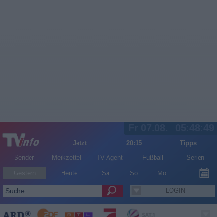
Fr 07.08.
05:48:49
Jetzt
20:15
Tipps
Sender
Merkzettel
TV-Agent
Fußball
Serien
Gestern
Heute
Sa
So
Mo
LOGIN