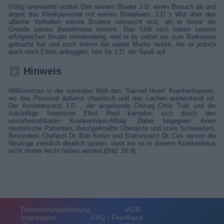
Völlig unerwartet stattet Dan seinem Bruder J.D. einen Besuch ab und
ärgert das Klinikpersonal mit seinen Blödeleien. J.D.‘s Wut über das
alberne Verhalten seines Bruders verraucht erst, als er hinter die
Gründe seines Benehmens kommt: Dan fühlt sich neben seinem
erfolgreichen Bruder minderwertig, weil er es selbst nur zum Barkeeper
gebracht hat und noch immer bei seiner Mutter wohnt. Als er jedoch
auch noch Elliott anbaggert, hört für J.D. der Spaß auf.
Hinweis
Willkommen in der surrealen Welt des ‘Sacred Heart‘ Krankenhauses,
wo das Personal äußerst chaotisch und das Lachen ansteckend ist.
Der Assistenzarzt J.D. , der angehende Chirurg Chris Turk und die
zukünftige Internistin Elliot Reid kämpfen sich durch den
unvorhersehbaren Krankenhaus-Alltag. Dabei begegnen ihnen
neurotische Patienten, durchgeknallte Oberärzte und sture Schwestern.
Besonders Chefarzt Dr. Bob Kelso und Stationsarzt Dr. Cox lassen die
Neulinge ziemlich deutlich spüren, dass sie es in diesem Krankenhaus
nicht immer leicht haben werden.[Bild: 16:9]
Datenschutzerklärung
AGB
Impressum
FAQ / Feedback