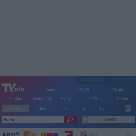
Do 06.08.
03:11:17
Jetzt
20:15
Tipps
Sender
Merkzettel
TV-Agent
Fußball
Serien
Gestern
Heute
Fr
Sa
So
LOGIN