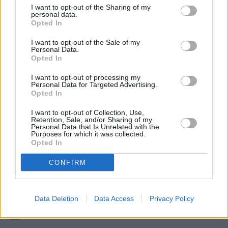
I want to opt-out of the Sharing of my
personal data.
Opted In
I want to opt-out of the Sale of my
Personal Data.
Opted In
I want to opt-out of processing my
Personal Data for Targeted Advertising.
Opted In
I want to opt-out of Collection, Use,
Retention, Sale, and/or Sharing of my
Personal Data that Is Unrelated with the
Scrubs - Die Anfänger (Scrubs)
Purposes for which it was collected.
Opted In
Mein großer Bruder(My Big Brother) (
USA
,
2002
)
CONFIRM
Folge 28 Staffel: 2 / Folge: 28
Serie
Comedyserie
Data Deletion
Data Access
Privacy Policy
Details