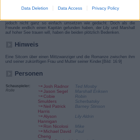
Endlich sind Marshall und Lily wieder zusammen und stellen fest, dass
Data Deletion
Data Access
Privacy Policy
sie auch immer noch heiraten möchten - und das am besten gleich
sofort. Ted, Robin und Barney finden die verrückte Idee ihrer Freunde
genial und sind natürlich sofort mit dabei. Das Vorhaben lässt sich
jedoch nicht ganz so einfach umsetzen wie gedacht. Doch als die
Freunde endlich einen Kapitän gefunden haben, der Lily und Marshall
auf hoher See trauen will, haben die beiden plötzlich Bedenken.
Hinweis
Eine Sitcom über einen Mittzwanziger und die Romanze zwischen ihm
und seiner zukünftigen Frau und Mutter seiner Kinder.[Bild: 16:9]
Personen
Schauspieler:
Josh Radnor
Ted Mosby
Rolle
Jason Segel
Marshall Eriksen
Cobie
Robin
Smulders
Scherbatsky
Neil Patrick
Barney Stinson
Harris
Alyson
Lily Aldrin
Hannigan
Ron Nicolosi
Mike
Michael David
Paul
Cheng