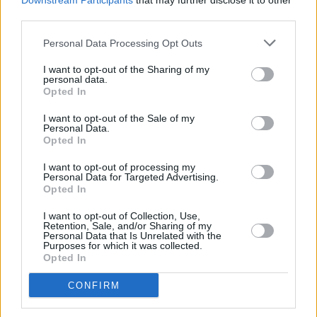
Downstream Participants
that may further disclose it to other
third parties.
Personal Data Processing Opt Outs
I want to opt-out of the Sharing of my
personal data.
Opted In
I want to opt-out of the Sale of my
Personal Data.
Opted In
I want to opt-out of processing my
Personal Data for Targeted Advertising.
How I Met Your Mother (How I Met Your Mother)
Opted In
I want to opt-out of Collection, Use,
Atlantic City(Atlantic City) (
USA
,
2006
)
Retention, Sale, and/or Sharing of my
Folge 30 Staffel: 2 / Folge: 30
Personal Data that Is Unrelated with the
Purposes for which it was collected.
Opted In
Serie
Comedyserie
CONFIRM
Details