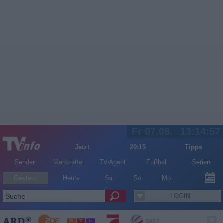
Fr 07.08.
13:14:57
Jetzt
20:15
Tipps
Sender
Merkzettel
TV-Agent
Fußball
Serien
Gestern
Heute
Sa
So
Mo
LOGIN