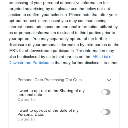
processing of your personal or sensitive information for
targeted advertising by us, please use the below opt-out
section to confirm your selection. Please note that after your
opt-out request is processed you may continue seeing
interest-based ads based on personal information utilized by
us or personal information disclosed to third parties prior to
your opt-out. You may separately opt-out of the further
disclosure of your personal information by third parties on the
IAB’s list of downstream participants. This information may
also be disclosed by us to third parties on the
IAB’s List of
Downstream Participants
that may further disclose it to other
third parties.
James Bond 007 - Octopussy
Personal Data Processing Opt Outs
Großbritannien
,
1983
I want to opt-out of the Sharing of my
personal data.
Spielfilm
Agentenfilm
Opted In
Übersicht
I want to opt-out of the Sale of my
Personal Data.
Opted In
James Bond verschlägt es rund um die Erde nach London und Berlin,
in die graue DDR und in den farbenprächtigen Orient. Er kommt einem