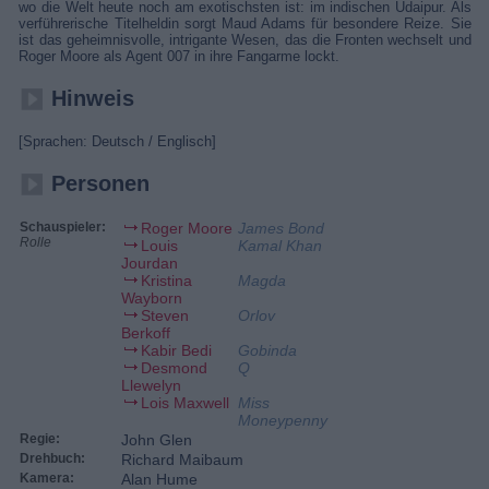
wo die Welt heute noch am exotischsten ist: im indischen Udaipur. Als
verführerische Titelheldin sorgt Maud Adams für besondere Reize. Sie
ist das geheimnisvolle, intrigante Wesen, das die Fronten wechselt und
Roger Moore als Agent 007 in ihre Fangarme lockt.
Hinweis
[Sprachen: Deutsch / Englisch]
Personen
Schauspieler:
Roger Moore
James Bond
Rolle
Louis
Kamal Khan
Jourdan
Kristina
Magda
Wayborn
Steven
Orlov
Berkoff
Kabir Bedi
Gobinda
Desmond
Q
Llewelyn
Lois Maxwell
Miss
Moneypenny
Regie:
John Glen
Drehbuch:
Richard Maibaum
Kamera:
Alan Hume