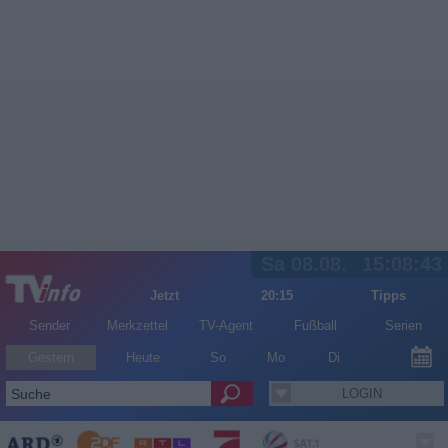
Sa 08.08.
15:08:43
Jetzt
20:15
Tipps
Sender
Merkzettel
TV-Agent
Fußball
Serien
Gestern
Heute
So
Mo
Di
LOGIN