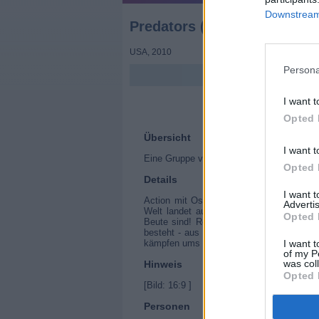
Downstream 
Predators (Predators)
USA
,
2010
Persona
I want t
Opted 
Übersicht
I want t
Eine Gruppe von Elite-Kämpfern wird Teil 
Opted 
Details
I want 
Action mit Oscargewinner Adrien Brody: 
Advertis
Welt landet auf einem fremden Planeten. 
Opted 
Beute sind! Royce führt die skrupellose
besteht - aus Söldnern, Yakuza, Mitglie
kämpfen ums nackte Überleben ...
I want t
of my P
was col
Hinweis
Opted 
[Bild: 16:9 ]
Personen