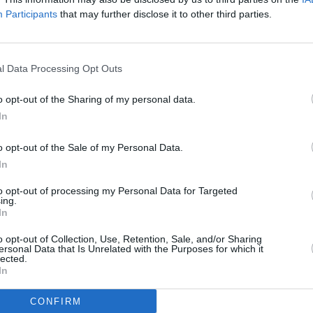
Participants
that may further disclose it to other third parties.
l Data Processing Opt Outs
o opt-out of the Sharing of my personal data.
In
o opt-out of the Sale of my Personal Data.
eines mörderischen Spiels.
In
to opt-out of processing my Personal Data for Targeted
Eine Gruppe von Elite-Kämpfern aus den unterschiedlichsten Teilen der
ing.
Bald ist klar: Sie sind Teil eines mörderischen Spiels, in dem sie die
In
 Truppe an, die mit Ausnahme des Arztes Edwin aus gnadenlosen Killern
dern des Todesschwadrons. Doch die Jäger werden nun selbst gejagt und
o opt-out of Collection, Use, Retention, Sale, and/or Sharing
ersonal Data that Is Unrelated with the Purposes for which it
lected.
In
CONFIRM