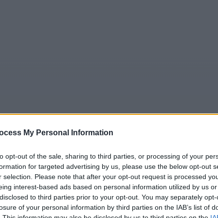
ocess My Personal Information
5
Tipps
Sender
Merkzettel
TV-Agent
Fußball
to opt-out of the sale, sharing to third parties, or processing of your per
e
Sa
So
Mo
Di
Mi
Do
formation for targeted advertising by us, please use the below opt-out s
r selection. Please note that after your opt-out request is processed y
eing interest-based ads based on personal information utilized by us or
disclosed to third parties prior to your opt-out. You may separately opt-
losure of your personal information by third parties on the IAB’s list of
Predators - Predators - Spielfilm / Science-Fiction-Film
. This information may also be disclosed by us to third parties on the
Alle Sender
IA