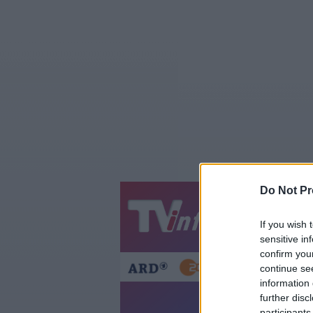
Do Not Pr
Jetzt
20:1
If you wish 
Gestern
Heut
sensitive in
confirm you
continue se
information 
further disc
participants