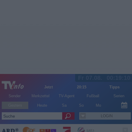
Fr 07.08.
00:19:10
Jetzt
20:15
Tipps
Sender
Merkzettel
TV-Agent
Fußball
Serien
Gestern
Heute
Sa
So
Mo
LOGIN