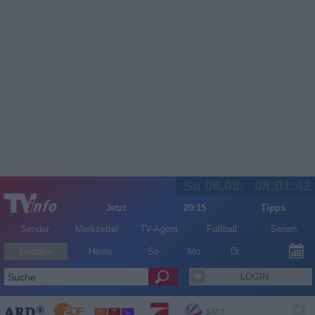
Sa 08.08.
08:01:42
Jetzt
20:15
Tipps
Sender
Merkzettel
TV-Agent
Fußball
Serien
Gestern
Heute
So
Mo
Di
LOGIN