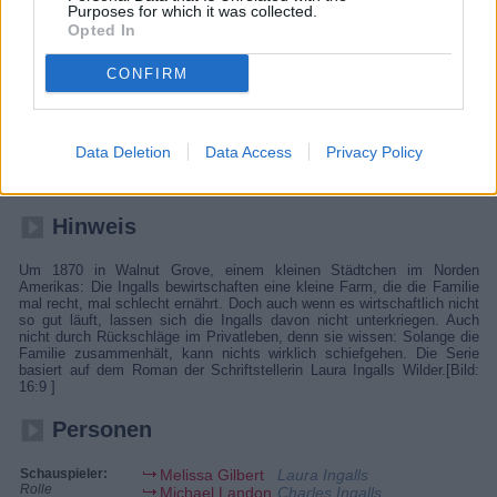
Purposes for which it was collected.
Opted In
Details
CONFIRM
Maddie hat Kinder und Enkel, die in den letzten Jahren so gut wie nie
zu Besuch kamen. Das ärgert sie, und deshalb greift sie auf einen
Trick zurück: Mit Hilfe von Dr. Baker und den Ingalls organisiert sie ihre
eigene Bestattung. Selbstverständlich erscheinen nun alle ihre Kinder
und Kindeskinder pünktlich zur Trauerfeier, in die sich Maddie
Data Deletion
Data Access
Privacy Policy
unauffällig gemischt hat. Schließlich lässt sie die Maske fallen - und
liest ihren Angehörigen ordentlich die Leviten.
Hinweis
Um 1870 in Walnut Grove, einem kleinen Städtchen im Norden
Amerikas: Die Ingalls bewirtschaften eine kleine Farm, die die Familie
mal recht, mal schlecht ernährt. Doch auch wenn es wirtschaftlich nicht
so gut läuft, lassen sich die Ingalls davon nicht unterkriegen. Auch
nicht durch Rückschläge im Privatleben, denn sie wissen: Solange die
Familie zusammenhält, kann nichts wirklich schiefgehen. Die Serie
basiert auf dem Roman der Schriftstellerin Laura Ingalls Wilder.[Bild:
16:9 ]
Personen
Schauspieler:
Melissa Gilbert
Laura Ingalls
Rolle
Michael Landon
Charles Ingalls