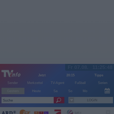
Fr 07.08.
11:25:49
Jetzt
20:15
Tipps
Sender
Merkzettel
TV-Agent
Fußball
Serien
Gestern
Heute
Sa
So
Mo
LOGIN