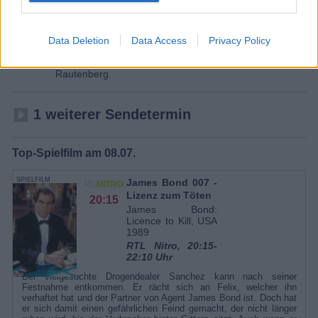
Problem.
Personen
Data Deletion
Data Access
Privacy Policy
von:
Jana von
Rautenberg
1 weiterer Sendetermin
Top-Spielfilm am 08.07.
SPIELFILM
James Bond 007 -
Lizenz zum Töten
20:15
James Bond:
Licence to Kill, USA
1989
RTL Nitro, 20:15-
22:10 Uhr
Der vielgesuchte Drogendealer Sanchez kann nach seiner
Festnahme entkommen. Er rächt sich an Felix, welcher ihn
verhaftet hat und der Partner von Agent James Bond ist. Doch hat
er sich damit einen gefährlichen Feind gemacht, der nicht länger