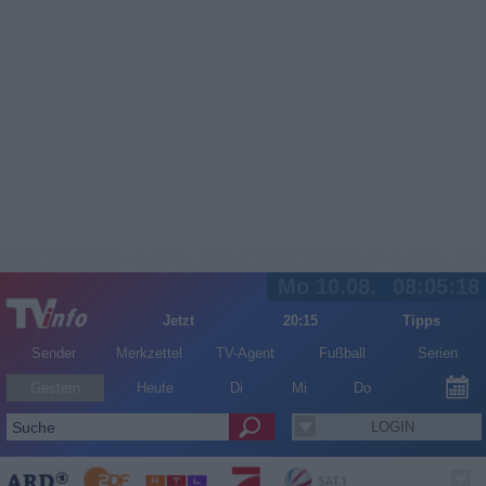
Mo 10.08.
08:05:19
Jetzt
20:15
Tipps
Sender
Merkzettel
TV-Agent
Fußball
Serien
Gestern
Heute
Di
Mi
Do
LOGIN