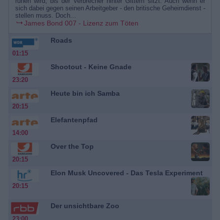
ruhen wird, bis der Verbrecher hinter Gittern sitzt. Auch wenn er
sich dabei gegen seinen Arbeitgeber - den britische Geheimdienst -
stellen muss. Doch...
James Bond 007 - Lizenz zum Töten
Roads
01:15
Shootout - Keine Gnade
23:20
Heute bin ich Samba
20:15
Elefantenpfad
14:00
Over the Top
20:15
Elon Musk Uncovered - Das Tesla Experiment
20:15
Der unsichtbare Zoo
23:00