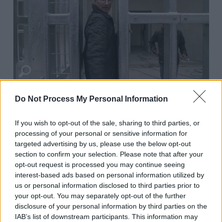
Bild 1 von 6
Do Not Process My Personal Information
If you wish to opt-out of the sale, sharing to third parties, or
processing of your personal or sensitive information for
Übersicht
targeted advertising by us, please use the below opt-out
section to confirm your selection. Please note that after your
Die Freude im Tierpark Berlin ist groß: Nach sechsjähriger Bauzeit
opt-out request is processed you may continue seeing
kann das modernste Elefantenhaus Europas in Friedrichsfelde eröffnet
interest-based ads based on personal information utilized by
werden. Damit kehrt auch die fünfköpfige Elefantenfamilie um Leitkuh
us or personal information disclosed to third parties prior to
Pori nach Berlin zurück. Der Film begleitet diesen besonderen
Neuanfang und zeigt, wie unterschiedlich der Umgang mit Wildtieren im
your opt-out. You may separately opt-out of the further
Zoo heute bewertet wird.
disclosure of your personal information by third parties on the
IAB’s list of downstream participants. This information may
Details