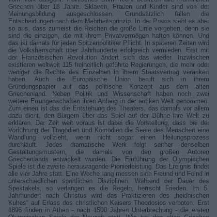
Griechen über 18 Jahre. Sklaven, Frauen und Kinder sind von der
Meinungsbildung ausgeschlossen. Grundsätzlich fallen die
Entscheidungen nach dem Mehrheitsprinzip. In der Praxis sieht es aber
so aus, dass zumeist die Reichen die große Linie vorgeben, denn sie
sind die einzigen, die mit ihrem Privatvermögen haften können. Und
das ist damals für jeden Spitzenpolitiker Pflicht. In späteren Zeiten wird
die Volksherrschaft über Jahrhunderte erfolgreich vermieden. Erst mit
der Französischen Revolution ändert sich das wieder. Inzwischen
existieren weltweit 115 freiheitlich geführte Regierungen, die mehr oder
weniger die Rechte des Einzelnen in ihrem Staatsvertrag verankert
haben. Auch die Europäische Union beruft sich in ihrem
Gründungspapier auf das politische Konzept aus dem alten
Griechenland. Neben Politik und Wissenschaft haben noch zwei
weitere Errungenschaften ihren Anfang in der antiken Welt genommen.
Zum einen ist das die Entstehung des Theaters, das damals vor allem
dazu dient, den Bürgern über das Spiel auf der Bühne ihre Welt zu
erklären. Der Zeit weit voraus ist dabei die Vorstellung, dass bei der
Vorführung der Tragödien und Komödien die Seele des Menschen eine
Wandlung vollzieht, wenn nicht sogar einen Heilungsprozess
durchläuft. Jedes dramatische Werk folgt seither denselben
Gestaltungsmustern, die damals von den großen Autoren
Griechenlands entwickelt wurden. Die Einführung der Olympischen
Spiele ist die zweite herausragende Pionierleistung. Das Ereignis findet
alle vier Jahre statt. Eine Woche lang messen sich Freund und Feind in
unterschiedlichen sportlichen Disziplinen. Während der Dauer des
Spektakels, so verlangen es die Regeln, herrscht Frieden. Im 5.
Jahrhundert nach Christus wird das Praktizieren des „heidnischen
Kultes“ auf Erlass des christlichen Kaisers Theodosios verboten. Erst
1896 finden in Athen - nach 1500 Jahren Unterbrechung - die ersten