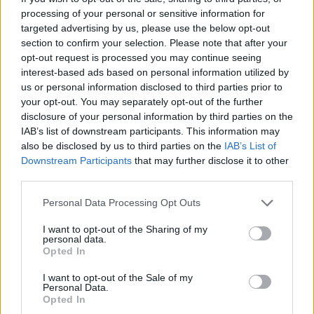
processing of your personal or sensitive information for
targeted advertising by us, please use the below opt-out
section to confirm your selection. Please note that after your
opt-out request is processed you may continue seeing
interest-based ads based on personal information utilized by
us or personal information disclosed to third parties prior to
your opt-out. You may separately opt-out of the further
disclosure of your personal information by third parties on the
IAB’s list of downstream participants. This information may
also be disclosed by us to third parties on the
IAB’s List of
Downstream Participants
that may further disclose it to other
Große Völker
third parties.
Personal Data Processing Opt Outs
Die Griechen (
Deutschland
,
2014
)
I want to opt-out of the Sharing of my
personal data.
Report
Geschichte
Opted In
Details
I want to opt-out of the Sale of my
Personal Data.
Opted In
Die „Terra X“-Reihe „Große Völker“ versteht sich als Zeitreise zu den
Wurzeln Europas und den Nationen, die den Weg in die Moderne