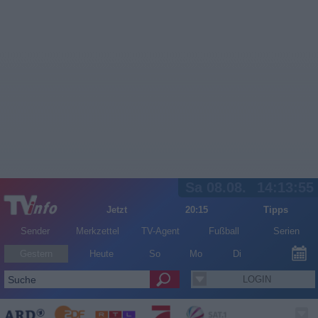
Sa 08.08.
14:13:55
Jetzt
20:15
Tipps
Sender
Merkzettel
TV-Agent
Fußball
Serien
Gestern
Heute
So
Mo
Di
LOGIN