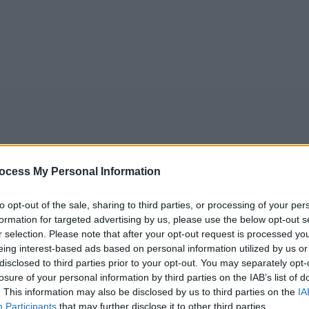
ocess My Personal Information
to opt-out of the sale, sharing to third parties, or processing of your per
5
Tipps
Sender
Merkzettel
TV-Agent
Fußball
formation for targeted advertising by us, please use the below opt-out s
e
Fr
Sa
So
Mo
Di
Mi
r selection. Please note that after your opt-out request is processed y
eing interest-based ads based on personal information utilized by us or
disclosed to third parties prior to your opt-out. You may separately opt-
losure of your personal information by third parties on the IAB’s list of
. This information may also be disclosed by us to third parties on the
IA
e - die DLRG-Jugend - Abschied mit Tränen - Kinder / Ki
Participants
that may further disclose it to other third parties.
Alle Sender