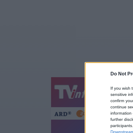
Do Not Pr
If you wish 
Jetzt
20:1
sensitive in
Gestern
Heut
confirm you
continue se
information 
further disc
participants
#ehrensach
Downstream 