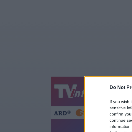
Do Not Pr
Jetzt
20:1
Gestern
Heut
If you wish 
sensitive in
confirm you
continue se
Sist
information 