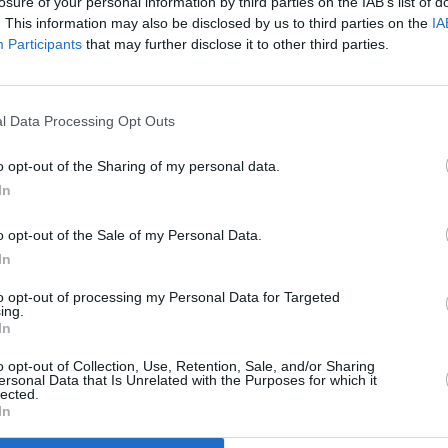
losure of your personal information by third parties on the IAB’s list of
. This information may also be disclosed by us to third parties on the
IA
Participants
that may further disclose it to other third parties.
n
,
2024
)
l Data Processing Opt Outs
o opt-out of the Sharing of my personal data.
In
o opt-out of the Sale of my Personal Data.
ics kommen nach Great Slaughter, angeführt von der Inhaberin Jean
is Gould und Mary Flint , sind Rivalinnen im Dorf. Mary ist eine der
In
Iris, die als Kind im Stich gelassen wurde, darum kämpft, ihren Job zu
y in ihrem Haus vergiftet wird, gerät ihr Mann Alfie , der Besitzer der
to opt-out of processing my Personal Data for Targeted
face findet heraus, dass Mary vergiftet wurde, und Sam ist sich sicher,
ing.
en jemanden, der sich in dieser mörderischen Firma auskennt, aber wen?
In
undercover zu ermitteln!
o opt-out of Collection, Use, Retention, Sale, and/or Sharing
ersonal Data that Is Unrelated with the Purposes for which it
usstrahlung auch im englischen Originalton
lected.
In