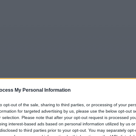
ocess My Personal Information
5
Tipps
Sender
Merkzettel
TV-Agent
Fußball
e
So
Mo
Di
Mi
Do
Fr
to opt-out of the sale, sharing to third parties, or processing of your per
formation for targeted advertising by us, please use the below opt-out s
r selection. Please note that after your opt-out request is processed y
eing interest-based ads based on personal information utilized by us or
er Boniface Mysteries - Alles für die Schönheit - Serie / Krimi
disclosed to third parties prior to your opt-out. You may separately opt-
Alle Sender