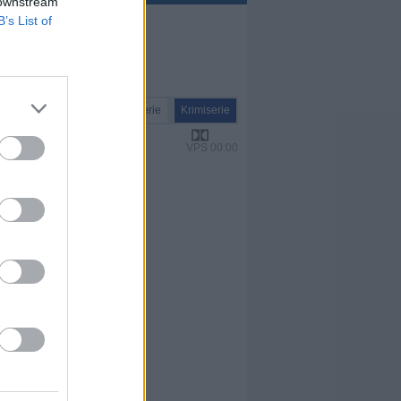
 downstream
B’s List of
Serie
Krimiserie
VPS 00:00