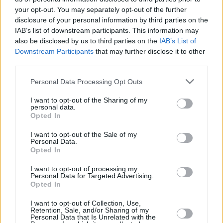
your opt-out. You may separately opt-out of the further
disclosure of your personal information by third parties on the
IAB’s list of downstream participants. This information may
also be disclosed by us to third parties on the
IAB’s List of
Downstream Participants
that may further disclose it to other
third parties.
Personal Data Processing Opt Outs
I want to opt-out of the Sharing of my
personal data.
Opted In
Navy CIS: New Orleans (Navy CIS: New Orleans)
I want to opt-out of the Sale of my
Personal Data.
Opted In
Damals in Hawaii (
USA
,
2018
)
I want to opt-out of processing my
Personal Data for Targeted Advertising.
Serie
Krimiserie
Opted In
Übersicht
I want to opt-out of Collection, Use,
Retention, Sale, and/or Sharing of my
Personal Data that Is Unrelated with the
Ein Mord weckt in Tammy Erinnerungen an einen Fall aus ihrer