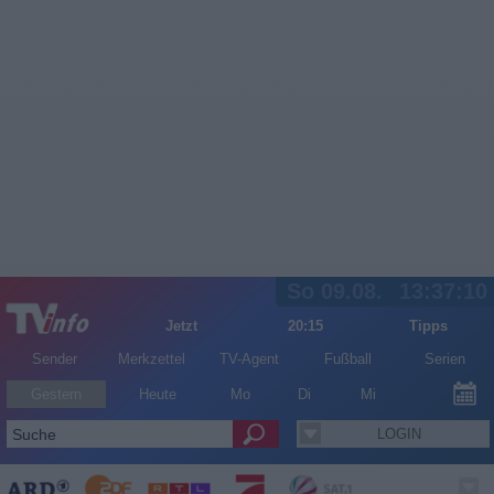
So 09.08.
13:37:10
Jetzt
20:15
Tipps
Sender
Merkzettel
TV-Agent
Fußball
Serien
Gestern
Heute
Mo
Di
Mi
LOGIN