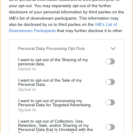
your opt-out. You may separately opt-out of the further
disclosure of your personal information by third parties on the
IAB’s list of downstream participants. This information may
also be disclosed by us to third parties on the
IAB’s List of
Downstream Participants
that may further disclose it to other
third parties.
Personal Data Processing Opt Outs
I want to opt-out of the Sharing of my
personal data.
Opted In
Navy CIS: New Orleans (Navy CIS: New Orleans)
I want to opt-out of the Sale of my
Personal Data.
Opted In
Hoher Einsatz (
USA
,
2018
)
I want to opt-out of processing my
Personal Data for Targeted Advertising.
Serie
Krimiserie
Opted In
Übersicht
I want to opt-out of Collection, Use,
Retention, Sale, and/or Sharing of my
Personal Data that Is Unrelated with the
Bei einem Verkehrsunfall rutscht eine Leiche von der Ladefläche eines