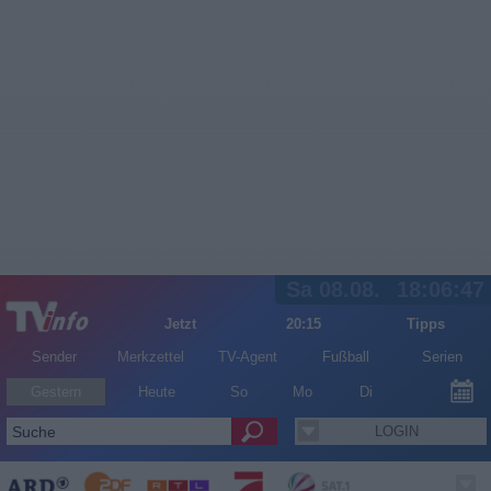
Sa 08.08.
18:06:47
Jetzt
20:15
Tipps
Sender
Merkzettel
TV-Agent
Fußball
Serien
Gestern
Heute
So
Mo
Di
LOGIN