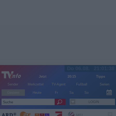
Do 06.08.
21:01:38
Jetzt
20:15
Tipps
Sender
Merkzettel
TV-Agent
Fußball
Serien
Gestern
Heute
Fr
Sa
So
LOGIN