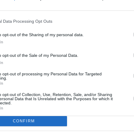
 I Met Your Mother)
l Data Processing Opt Outs
o opt-out of the Sharing of my personal data.
In
o opt-out of the Sale of my Personal Data.
In
eunde kennenlernt. Vorher bittet er jedoch seine Kumpels, dass niemand
to opt-out of processing my Personal Data for Targeted
Robin verliebt gewesen ist. Beim gemeinsamen Treffen schlägt Marshall
ing.
Spiel probieren, bei dem man intime Dinge preisgeben muss. Für Barney
In
er völlig bloßgestellt wird, verlangt er auch von den anderen, dass sie ihr
o opt-out of Collection, Use, Retention, Sale, and/or Sharing
ersonal Data that Is Unrelated with the Purposes for which it
lected.
nd die Romanze zwischen ihm und seiner zukünftigen Frau und Mutter
In
CONFIRM
Ted Mosby
Marshall Eriksen