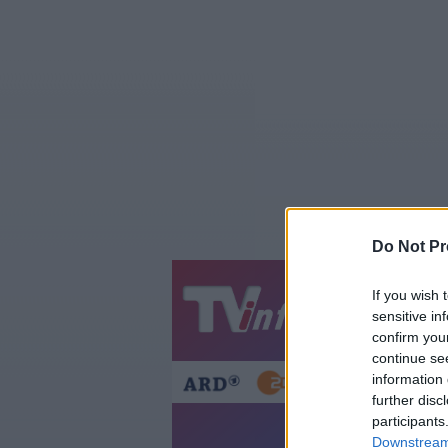
Do Not Pr
If you wish 
Jetzt
20:1
sensitive in
Gestern
Heut
confirm you
continue se
information 
further disc
participants
How I
Downstream 