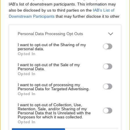
IAB’s list of downstream participants. This information may
also be disclosed by us to third parties on the
IAB’s List of
Downstream Participants
that may further disclose it to other
third parties.
Personal Data Processing Opt Outs
I want to opt-out of the Sharing of my
personal data.
Opted In
I want to opt-out of the Sale of my
Personal Data.
300: Rise of an Empire
Opted In
USA
,
2014
I want to opt-out of processing my
Personal Data for Targeted Advertising.
Opted In
Spielfilm
Actionfilm
I want to opt-out of Collection, Use,
Retention, Sale, and/or Sharing of my
Übersicht
Personal Data that Is Unrelated with the
Purposes for which it was collected.
Opted In
Im neuen Kapitel der epischen Saga kämpft der griechische General
Themistokles gegen die persische Invasionsarmee, die von Xerxes und