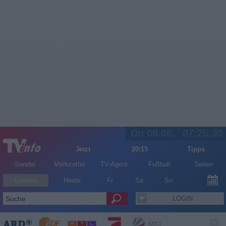
Do 06.08.
07:25:30
Jetzt
20:15
Tipps
Sender
Merkzettel
TV-Agent
Fußball
Serien
Gestern
Heute
Fr
Sa
So
LOGIN