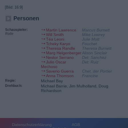
[Bild: 16:9]
Personen
Schauspieler:
Martin Lawrence
Marcus Burnett
Rolle
Will Smith
Mike Lowrey
Téa Leoni
Julie Mott
Tcheky Karyo
Fouchet
Theresa Randle
Theresa Burnett
Marg Helgenberger
Alison Sinclair
Nestor Serrano
Det. Sanchez
Julio Oscar
Det. Ruiz
Mechoso
Saverio Guerra
Chet, der Portier
Anna Thomson
Francine
Regie:
Michael Bay
Drehbuch:
Michael Barrie, Jim Mulholland, Doug
Richardson
Datenschutzerklärung
AGB