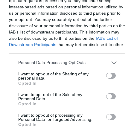
opt-out request is processed you may continue seeing
interest-based ads based on personal information utilized by
us or personal information disclosed to third parties prior to
your opt-out. You may separately opt-out of the further
disclosure of your personal information by third parties on the
IAB’s list of downstream participants. This information may
also be disclosed by us to third parties on the
IAB’s List of
Downstream Participants
that may further disclose it to other
third parties.
Personal Data Processing Opt Outs
I want to opt-out of the Sharing of my
personal data.
Bad Boys - Harte Jungs (Bad Boys)
Opted In
USA
,
1995
I want to opt-out of the Sale of my
Personal Data.
Opted In
Spielfilm
Actionfilm
I want to opt-out of processing my
Übersicht
Personal Data for Targeted Advertising.
Opted In
Playboy Mike Lowrey und Familienvater Marcus Burnett fahnden nach