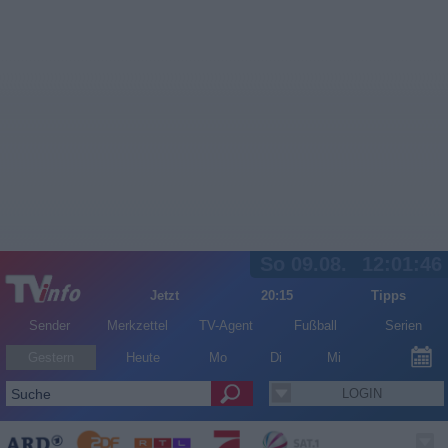
So 09.08.
12:01:46
Jetzt
20:15
Tipps
Sender
Merkzettel
TV-Agent
Fußball
Serien
Gestern
Heute
Mo
Di
Mi
LOGIN