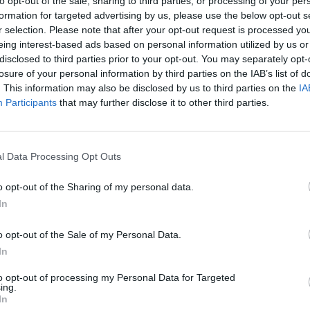
to opt-out of the sale, sharing to third parties, or processing of your per
formation for targeted advertising by us, please use the below opt-out s
r selection. Please note that after your opt-out request is processed y
eing interest-based ads based on personal information utilized by us or
disclosed to third parties prior to your opt-out. You may separately opt-
losure of your personal information by third parties on the IAB’s list of
. This information may also be disclosed by us to third parties on the
IA
Participants
that may further disclose it to other third parties.
l Data Processing Opt Outs
s, der das Stadion-Projekt nicht finanzieren will, ist Martine fest
isieren. Stolz präsentiert er seiner Frau Elena das Konzept, mit dem er
o opt-out of the Sharing of my personal data.
peinlich berührt, traut sich jedoch zunächst nicht, ihrem Mann zu sagen,
In
o opt-out of the Sale of my Personal Data.
s, der das Stadion-Projekt nicht finanzieren will, ist Martine fest
isieren. Stolz präsentiert er seiner Frau Elena das Konzept, mit dem er
In
peinlich berührt, traut sich jedoch zunächst nicht, ihrem Mann zu sagen,
s Martine dann noch mitbekommt, dass Elena bei der Qualifikation zur
to opt-out of processing my Personal Data for Targeted
htlich patzte, um ihn nicht als totalen Versager dastehen zu lassen, fühlt
ing.
seiner Frau. In dieser Stimmung beginnt er die Reize der attraktiven
In
Mit Franks Hilfe findet Grace unterdessen heraus, dass der Tod ihres