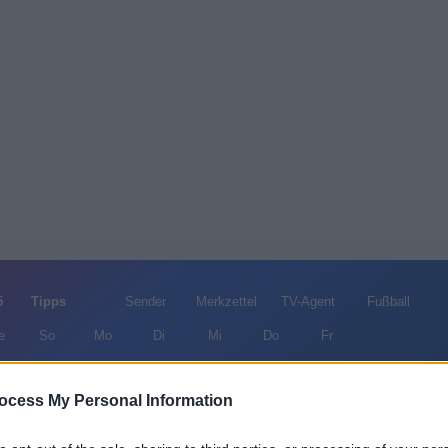
5
Tipps
Sender
Merkzettel
TV-Agent
Fußball
e
So
Mo
Di
Mi
Do
Fr
ocess My Personal Information
Geld.Macht.Liebe - Machtkampf - Serie / Familienserie
Alle Sender