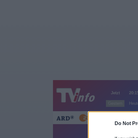
Jetzt
20:1
Gestern
Heut
Do Not Pr