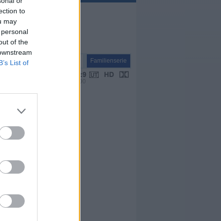
sonal or
ection to
ou may
 personal
out of the
 downstream
Serie
Familienserie
B’s List of
VPS 00:00