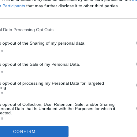
Participants
that may further disclose it to other third parties.
l Data Processing Opt Outs
o opt-out of the Sharing of my personal data.
In
o opt-out of the Sale of my Personal Data.
euer „Plenske“ auf.
In
to opt-out of processing my Personal Data for Targeted
llmählich die Nachricht von dem Baby. Ihm schwant, dass die Vaterschaft
ing.
ie Beziehung mit Hannah betrifft. Seine Befürchtung, sie zu verlieren,
In
erschrocken auf Kims Schwangerschaft reagiert ...
o opt-out of Collection, Use, Retention, Sale, and/or Sharing
ersonal Data that Is Unrelated with the Purposes for which it
lected.
ch ein neuer „Plenske“ auf: Es ist ihr Halbbruder Bruno, gespielt von Tim
er bescheidenen Halbschwester, die sich mit ihren vielen Talenten nicht
In
 ist sicher einer der sympathischsten Hochstapler, die Berlin je gesehen
an sich die Augen - der neue „Plenske“ mischt den Laden kräftig auf ...
CONFIRM