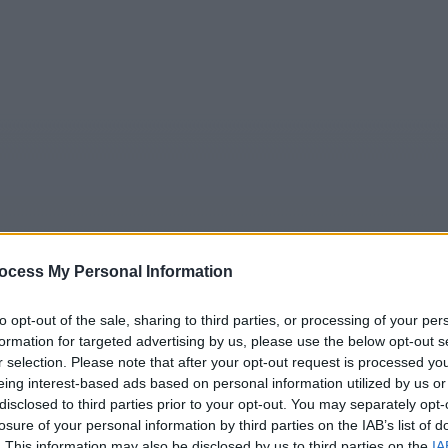
ocess My Personal Information
5
Tipps
Sender
Merkzettel
TV-Agent
Fußball
to opt-out of the sale, sharing to third parties, or processing of your per
e
Sa
So
Mo
Di
Mi
Do
formation for targeted advertising by us, please use the below opt-out s
r selection. Please note that after your opt-out request is processed y
eing interest-based ads based on personal information utilized by us or
disclosed to third parties prior to your opt-out. You may separately opt-
losure of your personal information by third parties on the IAB’s list of
Verliebt in Berlin - Serie / Telenovela
. This information may also be disclosed by us to third parties on the
IA
Alle Sender