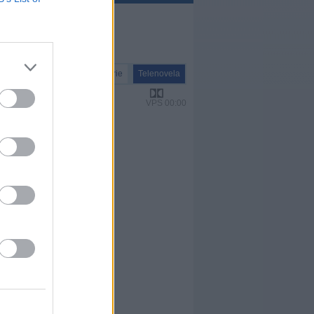
Serie
Telenovela
VPS 00:00