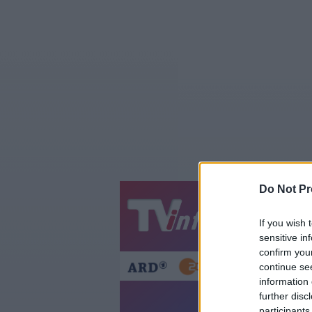
Do Not Pr
Jetzt
20:1
If you wish 
Gestern
Heut
sensitive in
confirm you
continue se
information 
further disc
participants