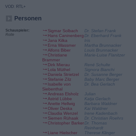
VOD: RTL+
Personen
Schauspieler:
Sigmar Solbach
Dr. Stefan Frank
Rolle
Hans Caninenberg
Dr. Eberhard Frank
Jana Kilka
Iris
Erna Wassmer
Martha Brunnacker
Alfons Biber
Louis Brunnacker
Christiane
Marie-Luise Flanitzer
Brammer
Dirk Mierau
René Schulte
Lola Müthel
Signora Bianchi
Daniela Strietzel
Dr. Susanne Berger
Stefanie Zilz
Baby Marc Berger
Isabelle von
Dr. Bea Gerlach
Siebenthal
Andreas Elsholz
Julian
Astrid Lübbe
Katja Gerlach
Anette Hellwig
Barbara Waldner
Oliver Deska
Kai Waldner
Claudia Wenzel
Irene Kadenbach
Siemen Rühaak
Dr. Christian Roehrs
Christopher Barker
Dr. Thomas
Reinhardt
Liane Hielscher
Therese Klinger