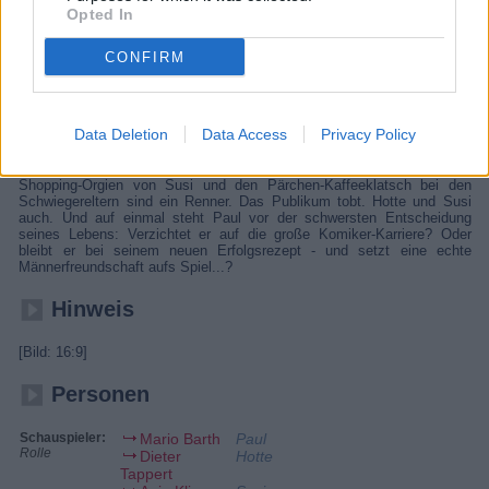
läuft es auf der Bühne gut. Doch dann muss sich Paul entscheiden:
Opted In
Karriere oder Freundschaft?
Details
CONFIRM
Tagsüber arbeitet Paul in einer Berliner Zoohandlung und abends an
seiner Karriere als Komiker. Zugegeben, seine Auftritte laufen mies...
Data Deletion
Data Access
Privacy Policy
bis Paul anfängt, Witze über seinen besten Freund Hotte und dessen
Freundin Susi zu reißen. Auf einmal läuft es auf der Bühne: Pauls
Gags über Hottes Beziehungsgeschichten, nicht enden wollende
Shopping-Orgien von Susi und den Pärchen-Kaffeeklatsch bei den
Schwiegereltern sind ein Renner. Das Publikum tobt. Hotte und Susi
auch. Und auf einmal steht Paul vor der schwersten Entscheidung
seines Lebens: Verzichtet er auf die große Komiker-Karriere? Oder
bleibt er bei seinem neuen Erfolgsrezept - und setzt eine echte
Männerfreundschaft aufs Spiel...?
Hinweis
[Bild: 16:9]
Personen
Schauspieler:
Mario Barth
Paul
Rolle
Dieter
Hotte
Tappert