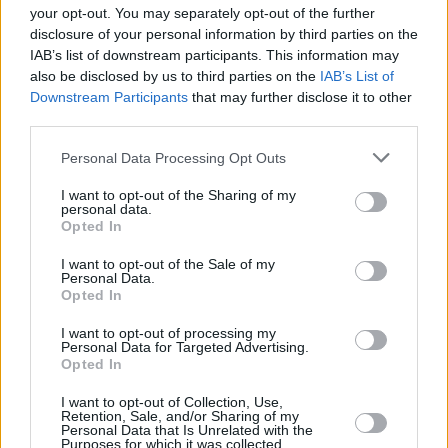
your opt-out. You may separately opt-out of the further
disclosure of your personal information by third parties on the
IAB’s list of downstream participants. This information may
also be disclosed by us to third parties on the
IAB’s List of
Downstream Participants
that may further disclose it to other
third parties.
Personal Data Processing Opt Outs
I want to opt-out of the Sharing of my
personal data.
Opted In
Männersache
I want to opt-out of the Sale of my
Personal Data.
Deutschland
,
2009
Opted In
Spielfilm
Komödie
I want to opt-out of processing my
Personal Data for Targeted Advertising.
Opted In
Übersicht
I want to opt-out of Collection, Use,
Retention, Sale, and/or Sharing of my
Paul arbeitet in einer Zoohandlung und abends als Komiker. Als er
Personal Data that Is Unrelated with the
Witze über seinen besten Freund Hotte und seine Freundin Susi macht,
Purposes for which it was collected.