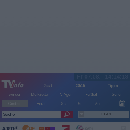
Fr 07.08.
14:14:18
Jetzt
20:15
Tipps
Sender
Merkzettel
TV-Agent
Fußball
Serien
Gestern
Heute
Sa
So
Mo
LOGIN