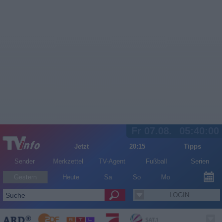
Fr 07.08.
05:40:00
Jetzt
20:15
Tipps
Sender
Merkzettel
TV-Agent
Fußball
Serien
Gestern
Heute
Sa
So
Mo
LOGIN