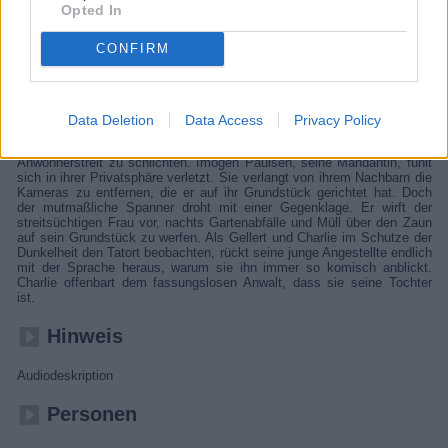
Opted In
untergetaucht war, steht plötzlich vor ihrer Tür. Er setzt sie und seine
Mutter fest, weil er etwas erzwingen will: Er ist an Leukämie erkrankt
und nur Isa kann durch eine Knochenmarkspende sein Leben retten.
CONFIRM
Das stürzt Isa in ein Dilemma: Warum sollte sie ihrem Bruder helfen,
da er ihr doch vor einigen Jahren noch einen Mord anhängen wollte? In
der Nacht gelingt es Isa zu fliehen, um Staatsanwalt Wärmelskirchen
einen Deal vorzuschlagen: Ihr todkranker Bruder stellt sich der Polizei
und legt ein Geständnis ab, im Gegenzug erhält Egin Haftverschonung
Data Deletion
Data Access
Privacy Policy
und kann sich in einem Krankenhaus behandeln lassen. Doch wird sich
Egin darauf einlassen? In der Zwischenzeit versucht Gellert einen
Anwohnerstreit zu schlichten. Imogen Paulsen, seine Mandantin, fühlt
sich in ihrer Privatsphäre verletzt. Sie verlangt von ihrem Nachbarn die
Kameras zu entfernen, die er auf ihr Grundstück gerichtet hat. Doch
der mutmaßliche Spanner droht mit einer Gegenklage. Er wirft der
streitsüchtigen Frau vor, nachts Gartenabfälle und Müll über den Zaun
auf sein Grundstück zu werfen. Als Gellert und Charlie im Schutze der
Dunkelheit den Tatort beobachten, rückt seine junge Angestellte endlich
mit der Sprache heraus, warum sie ihn immer so komisch anblickt.
Charlie offenbart dem fassungslosen Anwalt, dass sie seine Tochter
ist.
Hinweis
Audiodeskription
Personen