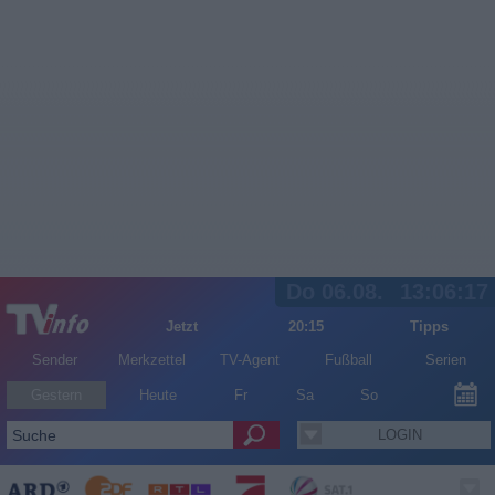
Do 06.08.
13:06:17
Jetzt
20:15
Tipps
Sender
Merkzettel
TV-Agent
Fußball
Serien
Gestern
Heute
Fr
Sa
So
LOGIN