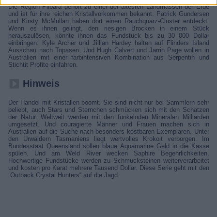
Die Region Pilbara gehört zu einer der ältesten Landmassen der Erde
und ist für ihre reichen Kristallvorkommen bekannt. Patrick Gundersen
und Kirsty McMullan haben dort einen Rauchquarz-Cluster entdeckt.
Wenn es ihnen gelingt, den riesigen Brocken in einem Stück
herauszulösen, könnte ihnen das Fundstück bis zu 30 000 Dollar
einbringen. Kyle Archer und Jillian Hardey halten auf Flinders Island
Ausschau nach Topasen. Und Hugh Calvert und Jarrin Page wollen in
Australien mit einer farbintensiven Kombination aus Serpentin und
Stichtit Profite einfahren.
Hinweis
Der Handel mit Kristallen boomt. Sie sind nicht nur bei Sammlern sehr
beliebt, auch Stars und Sternchen schmücken sich mit den Schätzen
der Natur. Weltweit werden mit den funkelnden Mineralen Milliarden
umgesetzt. Und couragierte Männer und Frauen machen sich in
Australien auf die Suche nach besonders kostbaren Exemplaren. Unter
den Urwäldern Tasmaniens liegt wertvolles Krokoit verborgen. Im
Bundesstaat Queensland sollen blaue Aquamarine Geld in die Kasse
spülen. Und am Weld River wecken Saphire Begehrlichkeiten.
Hochwertige Fundstücke werden zu Schmucksteinen weiterverarbeitet
und kosten pro Karat mehrere Tausend Dollar. Diese Serie geht mit den
„Outback Crystal Hunters“ auf die Jagd.