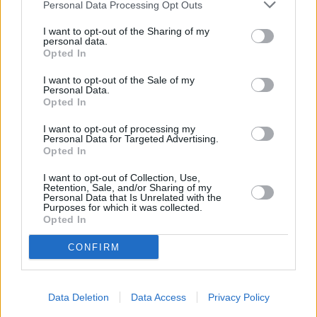
Personal Data Processing Opt Outs
I want to opt-out of the Sharing of my
personal data.
Opted In
I want to opt-out of the Sale of my
Personal Data.
Opted In
I want to opt-out of processing my
Personal Data for Targeted Advertising.
Opted In
I want to opt-out of Collection, Use,
Outback Crystal Hunters - Die Kristalljäger (Outback Crystal Hunters)
Retention, Sale, and/or Sharing of my
Personal Data that Is Unrelated with the
Purposes for which it was collected.
Opted In
Dynamit statt Muskelkraft (
Australien
,
2024
)
Folge 6 Staffel 2
CONFIRM
Report
Reality-Soap
Details
Data Deletion
Data Access
Privacy Policy