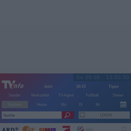
So 09.08.
13:55:50
Jetzt
20:15
Tipps
Sender
Merkzettel
TV-Agent
Fußball
Serien
Gestern
Heute
Mo
Di
Mi
LOGIN