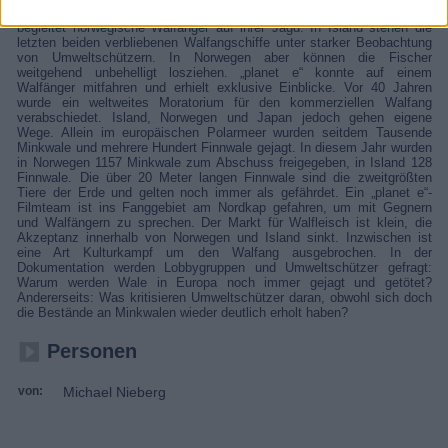
immer Wale getötet. Warum ist das so? Die „planet e“-Dokumentation
begleitet norwegische Walfänger auf ihrer Jagd. In Island stehen die
letzten beiden verbliebenen Walfangschiffe unter starker Beobachtung
von Umweltschützern. In Norwegen aber können die Fischer
weitgehend unbehelligt losziehen. „planet e“ konnte auf einem
Walfänger mitfahren und erhielt exklusive Einblicke. Vor 40 Jahren
wurde ein weltweites Moratorium für den kommerziellen Walfang
verabschiedet. Island, Norwegen und Japan jedoch gehen eigene
Wege. Allein im europäischen Polarmeer wurden seitdem Tausende
Minkwale und mehrere Hundert Finnwale gejagt. In diesem Jahr wurden
in Norwegen 1157 Minkwale zum Abschuss freigegeben, in Island 128
Finnwale. Die über 20 Meter langen Finnwale sind die zweitgrößten
Tiere der Erde und gelten noch immer als gefährdet. Ein „planet e“-
Filmteam ist ins Fanggebiet am Nordkap gefahren, um mit Gegnern
und Walfängern zu sprechen. Der Markt für Walfleisch ist klein, die
Akzeptanz innerhalb von Norwegen und Island sinkt. Inzwischen ist
eine Art Kulturkampf um den Walfang ausgebrochen. In der
Dokumentation werden Lobbygruppen und Umweltschützer gefragt:
Warum werden Wale in Europa noch immer gejagt und getötet?
Andererseits: Was kritisieren Umweltschützer daran, obwohl sich doch
die Bestände an Minkwalen wieder deutlich erholt haben?
Personen
von:
Michael Nieberg