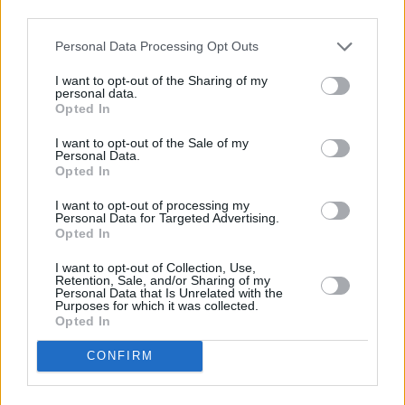
third parties.
Personal Data Processing Opt Outs
I want to opt-out of the Sharing of my
personal data.
Opted In
I want to opt-out of the Sale of my
Personal Data.
Opted In
I want to opt-out of processing my
Personal Data for Targeted Advertising.
Elefant, Tiger & Co.
Opted In
I want to opt-out of Collection, Use,
Das Pubertier
Retention, Sale, and/or Sharing of my
Folge 529
Personal Data that Is Unrelated with the
Purposes for which it was collected.
Opted In
Report
Zoo-Doku
CONFIRM
Übersicht
Geschichten aus dem Leipziger Zoo