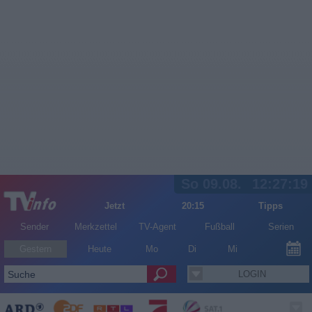
So 09.08.
12:27:19
Jetzt
20:15
Tipps
Sender
Merkzettel
TV-Agent
Fußball
Serien
Gestern
Heute
Mo
Di
Mi
LOGIN