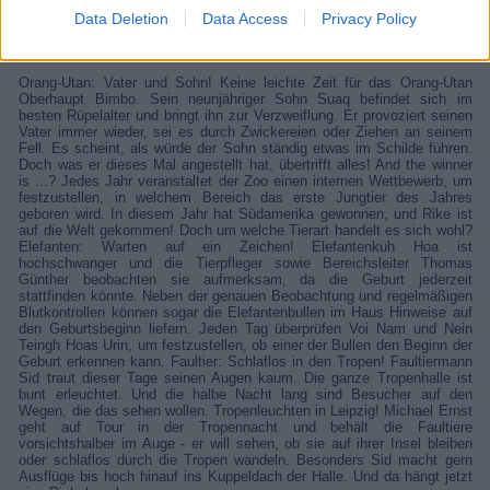
Data Deletion
Data Access
Privacy Policy
Details
Orang-Utan: Vater und Sohn! Keine leichte Zeit für das Orang-Utan
Oberhaupt Bimbo. Sein neunjähriger Sohn Suaq befindet sich im
besten Rüpelalter und bringt ihn zur Verzweiflung. Er provoziert seinen
Vater immer wieder, sei es durch Zwickereien oder Ziehen an seinem
Fell. Es scheint, als würde der Sohn ständig etwas im Schilde führen.
Doch was er dieses Mal angestellt hat, übertrifft alles! And the winner
is ...? Jedes Jahr veranstaltet der Zoo einen internen Wettbewerb, um
festzustellen, in welchem Bereich das erste Jungtier des Jahres
geboren wird. In diesem Jahr hat Südamerika gewonnen, und Rike ist
auf die Welt gekommen! Doch um welche Tierart handelt es sich wohl?
Elefanten: Warten auf ein Zeichen! Elefantenkuh Hoa ist
hochschwanger und die Tierpfleger sowie Bereichsleiter Thomas
Günther beobachten sie aufmerksam, da die Geburt jederzeit
stattfinden könnte. Neben der genauen Beobachtung und regelmäßigen
Blutkontrollen können sogar die Elefantenbullen im Haus Hinweise auf
den Geburtsbeginn liefern. Jeden Tag überprüfen Voi Nam und Nein
Teingh Hoas Urin, um festzustellen, ob einer der Bullen den Beginn der
Geburt erkennen kann. Faultier: Schlaflos in den Tropen! Faultiermann
Sid traut dieser Tage seinen Augen kaum. Die ganze Tropenhalle ist
bunt erleuchtet. Und die halbe Nacht lang sind Besucher auf den
Wegen, die das sehen wollen. Tropenleuchten in Leipzig! Michael Ernst
geht auf Tour in der Tropennacht und behält die Faultiere
vorsichtshalber im Auge - er will sehen, ob sie auf ihrer Insel bleiben
oder schlaflos durch die Tropen wandeln. Besonders Sid macht gern
Ausflüge bis hoch hinauf ins Kuppeldach der Halle. Und da hängt jetzt