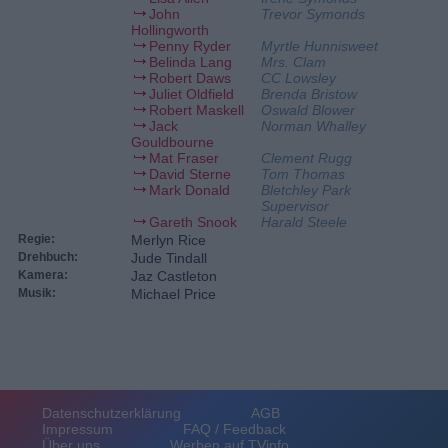
John
Trevor Symonds
Hollingworth
Penny Ryder
Myrtle Hunnisweet
Belinda Lang
Mrs. Clam
Robert Daws
CC Lowsley
Juliet Oldfield
Brenda Bristow
Robert Maskell
Oswald Blower
Jack
Norman Whalley
Gouldbourne
Mat Fraser
Clement Rugg
David Sterne
Tom Thomas
Mark Donald
Bletchley Park
Supervisor
Gareth Snook
Harald Steele
Regie:
Merlyn Rice
Drehbuch:
Jude Tindall
Kamera:
Jaz Castleton
Musik:
Michael Price
Datenschutzerklärung
AGB
Impressum
FAQ / Feedback
Über uns
Werben auf TVinfo