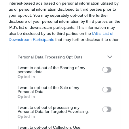
interest-based ads based on personal information utilized by
us or personal information disclosed to third parties prior to
your opt-out. You may separately opt-out of the further
disclosure of your personal information by third parties on the
IAB’s list of downstream participants. This information may
also be disclosed by us to third parties on the
IAB’s List of
Downstream Participants
that may further disclose it to other
third parties.
Personal Data Processing Opt Outs
I want to opt-out of the Sharing of my
personal data.
Sister Boniface Mysteries
Opted In
I want to opt-out of the Sale of my
Der gute Samariter (
Großbritannien
,
2023
)
Personal Data.
Folge 10 Staffel 2
Opted In
I want to opt-out of processing my
Serie
Krimiserie
Personal Data for Targeted Advertising.
Opted In
Details
I want to opt-out of Collection, Use,