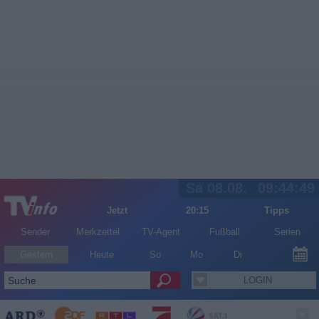
Sa 08.08.
09:44:49
Jetzt
20:15
Tipps
Sender
Merkzettel
TV-Agent
Fußball
Serien
Gestern
Heute
So
Mo
Di
LOGIN