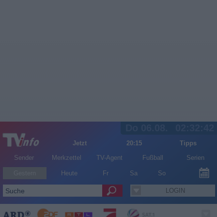
Do 06.08.
02:32:42
Jetzt
20:15
Tipps
Sender
Merkzettel
TV-Agent
Fußball
Serien
Gestern
Heute
Fr
Sa
So
LOGIN