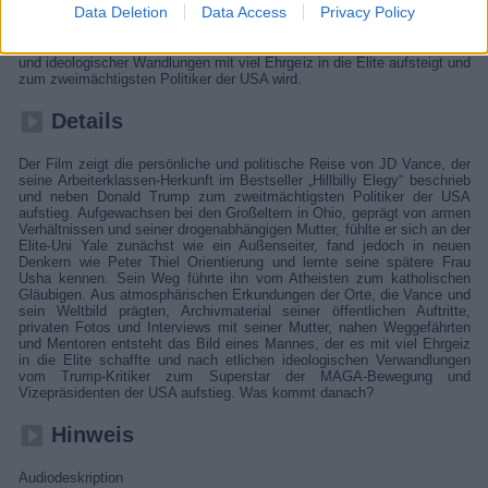
Data Deletion
Data Access
Privacy Policy
Rust Belt Amerikas über seine Zeit an der Elite-Uni Yale bis zum
politischen Aufstieg. Archivmaterial, Fotos und Interviews zeichnen das
Bild eines Mannes, der trotz schwieriger Herkunft, persönlicher Brüche
und ideologischer Wandlungen mit viel Ehrgeiz in die Elite aufsteigt und
zum zweimächtigsten Politiker der USA wird.
Details
Der Film zeigt die persönliche und politische Reise von JD Vance, der
seine Arbeiterklassen-Herkunft im Bestseller „Hillbilly Elegy“ beschrieb
und neben Donald Trump zum zweitmächtigsten Politiker der USA
aufstieg. Aufgewachsen bei den Großeltern in Ohio, geprägt von armen
Verhältnissen und seiner drogenabhängigen Mutter, fühlte er sich an der
Elite-Uni Yale zunächst wie ein Außenseiter, fand jedoch in neuen
Denkern wie Peter Thiel Orientierung und lernte seine spätere Frau
Usha kennen. Sein Weg führte ihn vom Atheisten zum katholischen
Gläubigen. Aus atmosphärischen Erkundungen der Orte, die Vance und
sein Weltbild prägten, Archivmaterial seiner öffentlichen Auftritte,
privaten Fotos und Interviews mit seiner Mutter, nahen Weggefährten
und Mentoren entsteht das Bild eines Mannes, der es mit viel Ehrgeiz
in die Elite schaffte und nach etlichen ideologischen Verwandlungen
vom Trump-Kritiker zum Superstar der MAGA-Bewegung und
Vizepräsidenten der USA aufstieg. Was kommt danach?
Hinweis
Audiodeskription