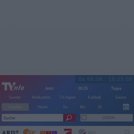
Sa 08.08.
18:25:09
Jetzt
20:15
Tipps
Sender
Merkzettel
TV-Agent
Fußball
Serien
Gestern
Heute
So
Mo
Di
LOGIN