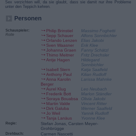
Sex verzichten will, da sie glaubt, dass sie damit nur ihre Probleme
unter den Teppich kehren.
Personen
Schauspieler:
Philip Brinstiel
Massimo Foghetti
Rolle
Sepp Schauer
Alfons Sonnbichler
Orlando Lenzen
Elias Jakobi
Sven Waasner
Erik Klee
Johanna Graen
Fanny Schätzl
Thimo Meitner
Fritz Drechsler
Antje Hagen
Hildegard
Sonnbichler
Isabell Stern
Katja Saalfeld
Anthony Paul
Kilian Rudloff
Anna Karolin
Larissa Mahnke
Berger
Aurel Klug
Leo Neubach
Frederik Bott
Marlon Ständler
Soraya Bouabsa
Olivia Jakobi
Martin Valde
Vincent Ritter
Dirk Galuba
Werner Saalfeld
Jo Weil
Yannik Rudloff
Tanja Lanäus
Yvonne Klee
Regie:
Stefan Jonas, Carsten Meyer-
Grohbrügge
Drehbuch:
Carmen Nascetti