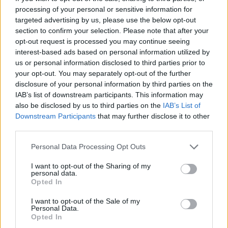
processing of your personal or sensitive information for
targeted advertising by us, please use the below opt-out
section to confirm your selection. Please note that after your
opt-out request is processed you may continue seeing
interest-based ads based on personal information utilized by
us or personal information disclosed to third parties prior to
your opt-out. You may separately opt-out of the further
disclosure of your personal information by third parties on the
IAB’s list of downstream participants. This information may
also be disclosed by us to third parties on the
IAB’s List of
Downstream Participants
that may further disclose it to other
Sturm der Liebe
third parties.
Deutschland
,
2026
Personal Data Processing Opt Outs
I want to opt-out of the Sharing of my
Serie
Telenovela
personal data.
Opted In
Übersicht
I want to opt-out of the Sale of my
Personal Data.
Vincent ist geschockt, da eine Trennung mit Katja im Raum steht.
Opted In
Kilian weiß nicht mehr, wem er glauben kann. Massimo ist überrascht,