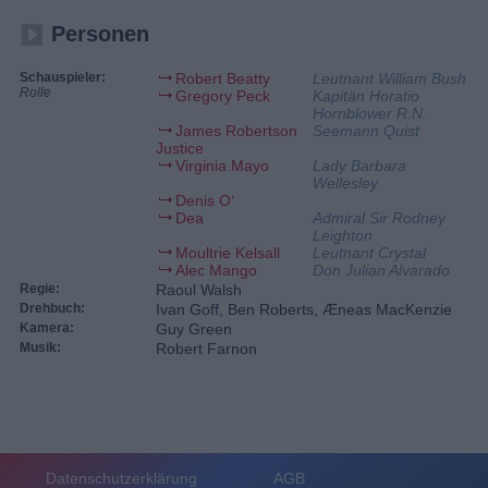
Personen
Schauspieler:
Robert Beatty
Leutnant William Bush
Rolle
Gregory Peck
Kapitän Horatio
Hornblower R.N.
James Robertson
Seemann Quist
Justice
Virginia Mayo
Lady Barbara
Wellesley
Denis O‘
Dea
Admiral Sir Rodney
Leighton
Moultrie Kelsall
Leutnant Crystal
Alec Mango
Don Julian Alvarado
Regie:
Raoul Walsh
Drehbuch:
Ivan Goff, Ben Roberts, Æneas MacKenzie
Kamera:
Guy Green
Musik:
Robert Farnon
Datenschutzerklärung
AGB