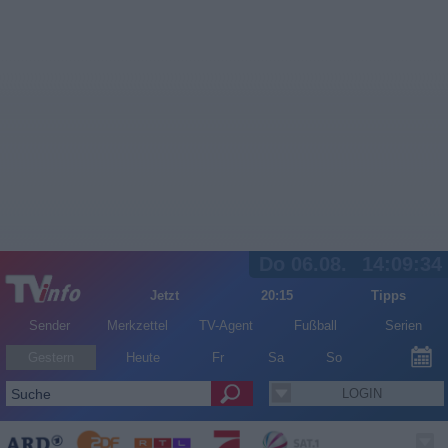
Do 06.08.
14:09:34
Jetzt
20:15
Tipps
Sender
Merkzettel
TV-Agent
Fußball
Serien
Gestern
Heute
Fr
Sa
So
LOGIN