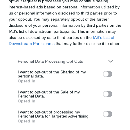
opt-out request is processed you may continue seeing
interest-based ads based on personal information utilized by
us or personal information disclosed to third parties prior to
your opt-out. You may separately opt-out of the further
disclosure of your personal information by third parties on the
IAB’s list of downstream participants. This information may
also be disclosed by us to third parties on the
IAB’s List of
Downstream Participants
that may further disclose it to other
third parties.
Personal Data Processing Opt Outs
I want to opt-out of the Sharing of my
personal data.
Des Königs Admiral (Captain Horatio Hornblower R.N.)
Opted In
Großbritannien
/
USA
,
1951
I want to opt-out of the Sale of my
Personal Data.
Spielfilm
Abenteuerfilm
Opted In
I want to opt-out of processing my
Details
Personal Data for Targeted Advertising.
Opted In
In geheimer Mission segelt Kapitän Hornblower mit seiner Mannschaft