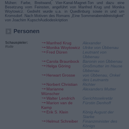
Mühen: Farbe, Breitwand, Vier-Kanal-Magnet-Ton und dazu eine
Besetzung vom Feinsten, angeführt von Manfred Krug und Monika
Woytowicz. Gedreht wurde u.a. in Quedlinburg sowie in und um
Kromsdorf. Nach Motiven des Romans „Eine Sommerabenddreistigkeit“
von Joachim KupschAudiodeskription
Personen
Schauspieler:
Manfred Krug
Alexander
Rolle
Monika Woytowicz
Ulrike von Übbenau
Fred Düren
Leutnant von
Übbenau
Carola Braunbock
Baronin von Übbenau
Helga Göring
Großmutter im Hause
Übbenau
Herwart Grosse
von Übbenau, Onkel
des Leutnants
Norbert Christian
Richter
Marianne
Alexanders Mutter
Wünscher
Walter Lendrich
Gerichtssekretär
Marion van de
Fürstin Denhoff
Kamp
Erik S. Klein
König August der
Starke
Helmut Schreiber
Finanzminister des
Königs