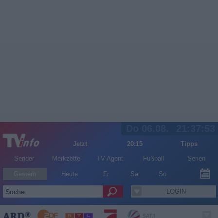
Do 06.08.
21:37:53
Jetzt
20:15
Tipps
Sender
Merkzettel
TV-Agent
Fußball
Serien
Gestern
Heute
Fr
Sa
So
LOGIN