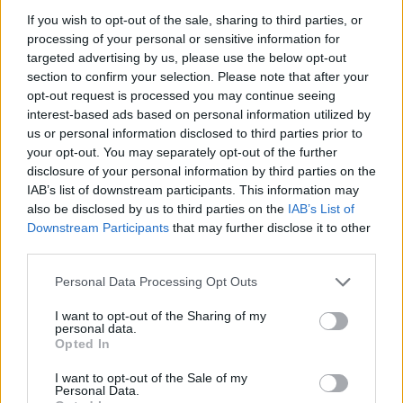
If you wish to opt-out of the sale, sharing to third parties, or
processing of your personal or sensitive information for
targeted advertising by us, please use the below opt-out
section to confirm your selection. Please note that after your
opt-out request is processed you may continue seeing
interest-based ads based on personal information utilized by
us or personal information disclosed to third parties prior to
your opt-out. You may separately opt-out of the further
disclosure of your personal information by third parties on the
IAB’s list of downstream participants. This information may
also be disclosed by us to third parties on the
IAB’s List of
Mir nach, Canaillen!
Downstream Participants
that may further disclose it to other
third parties.
Deutsche Demokratische Republik
,
1964
Personal Data Processing Opt Outs
Spielfilm
Komödie
I want to opt-out of the Sharing of my
personal data.
Übersicht
Opted In
I want to opt-out of the Sale of my
Alexander, eine „Hannöversche Bauerncanaille“, wird von einem
Personal Data.
preußischen Werbeoffizier gefangengenommen, dreht den Spieß jedoch