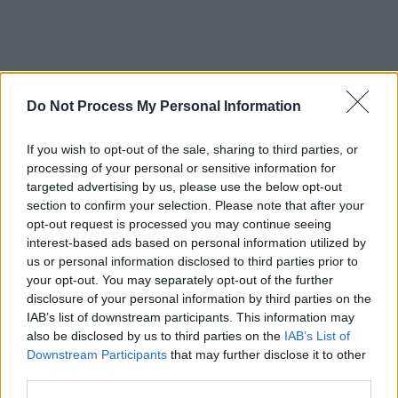
Do Not Process My Personal Information
If you wish to opt-out of the sale, sharing to third parties, or
processing of your personal or sensitive information for
targeted advertising by us, please use the below opt-out
section to confirm your selection. Please note that after your
opt-out request is processed you may continue seeing
Jo Nesbø‘s Headhunters (Hodejegerne)
interest-based ads based on personal information utilized by
us or personal information disclosed to third parties prior to
Dänemark
/
Deutschland
/
Norwegen
/
Schweden
,
2011
your opt-out. You may separately opt-out of the further
disclosure of your personal information by third parties on the
Spielfilm
Thriller
IAB’s list of downstream participants. This information may
also be disclosed by us to third parties on the
IAB’s List of
Übersicht
Downstream Participants
that may further disclose it to other
third parties.
Eigentlich ist Roger Brown Headhunter, doch im „Nebenjob“ stiehlt er