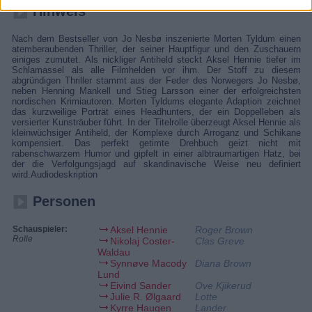
Hinweis
Nach dem Bestseller von Jo Nesbø inszenierte Morten Tyldum einen
atemberaubenden Thriller, der seiner Hauptfigur und den Zuschauern
einiges zumutet. Als nickliger Antiheld steckt Aksel Hennie tiefer im
Schlamassel als alle Filmhelden vor ihm. Der Stoff zu diesem
abgründigen Thriller stammt aus der Feder des Norwegers Jo Nesbø,
neben Henning Mankell und Stieg Larsson einer der erfolgreichsten
nordischen Krimiautoren. Morten Tyldums elegante Adaption zeichnet
das kurzweilige Porträt eines Headhunters, der ein Doppelleben als
versierter Kunsträuber führt. In der Titelrolle überzeugt Aksel Hennie als
kleinwüchsiger Antiheld, der Komplexe durch Arroganz und Schikane
kompensiert. Das perfekt getimte Drehbuch geizt nicht mit
rabenschwarzem Humor und gipfelt in einer albtraumartigen Hatz, bei
der die Verfolgungsjagd auf skandinavische Weise neu definiert
wird.Audiodeskription
Personen
Schauspieler:
Aksel Hennie
Roger Brown
Rolle
Nikolaj Coster-
Clas Greve
Waldau
Synnøve Macody
Diana Brown
Lund
Eivind Sander
Ove Kjikerud
Julie R. Ølgaard
Lotte
Kyrre Haugen
Lander