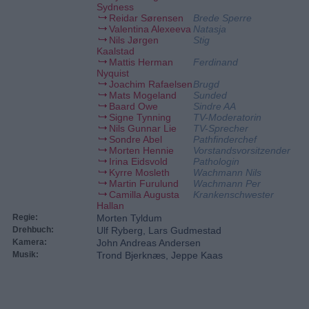
Sydness
Reidar Sørensen
Brede Sperre
Valentina Alexeeva
Natasja
Nils Jørgen
Stig
Kaalstad
Mattis Herman
Ferdinand
Nyquist
Joachim Rafaelsen
Brugd
Mats Mogeland
Sunded
Baard Owe
Sindre AA
Signe Tynning
TV-Moderatorin
Nils Gunnar Lie
TV-Sprecher
Sondre Abel
Pathfinderchef
Morten Hennie
Vorstandsvorsitzender
Irina Eidsvold
Pathologin
Kyrre Mosleth
Wachmann Nils
Martin Furulund
Wachmann Per
Camilla Augusta
Krankenschwester
Hallan
Regie:
Morten Tyldum
Drehbuch:
Ulf Ryberg, Lars Gudmestad
Kamera:
John Andreas Andersen
Musik:
Trond Bjerknæs, Jeppe Kaas