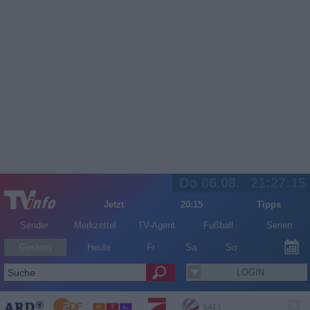
Do 06.08.
21:27:16
Jetzt
20:15
Tipps
Sender
Merkzettel
TV-Agent
Fußball
Serien
Gestern
Heute
Fr
Sa
So
LOGIN