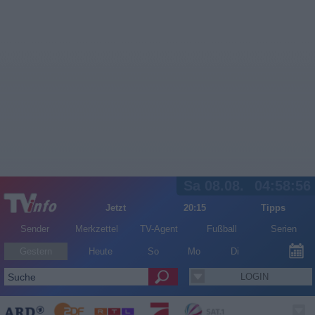
Sa 08.08.
04:58:56
Jetzt
20:15
Tipps
Sender
Merkzettel
TV-Agent
Fußball
Serien
Gestern
Heute
So
Mo
Di
LOGIN