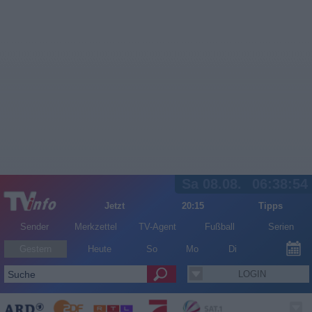
Sa 08.08.
06:38:54
Jetzt
20:15
Tipps
Sender
Merkzettel
TV-Agent
Fußball
Serien
Gestern
Heute
So
Mo
Di
LOGIN