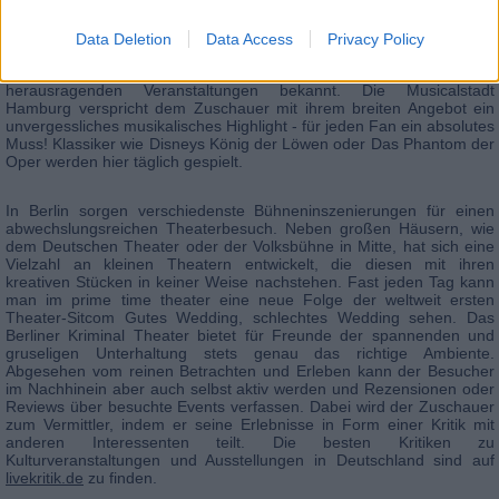
für jeden ist hier etwas dabei. Gerade bei musikalischen Events ist es
von Vorteil, dass diese öfter den Spielort wechseln und somit ein
größeres Publikum erreichen können. Wer in einer großen Stadt wie
Data Deletion
Data Access
Privacy Policy
Berlin, Hamburg, München oder Köln wohnt, hat stets Chancen auf
gute Karten. Dennoch sind einige Städte für ihre einzigartigen und
herausragenden Veranstaltungen bekannt. Die Musicalstadt
Hamburg verspricht dem Zuschauer mit ihrem breiten Angebot ein
unvergessliches musikalisches Highlight - für jeden Fan ein absolutes
Muss! Klassiker wie Disneys König der Löwen oder Das Phantom der
Oper werden hier täglich gespielt.
In Berlin sorgen verschiedenste Bühneninszenierungen für einen
abwechslungsreichen Theaterbesuch. Neben großen Häusern, wie
dem Deutschen Theater oder der Volksbühne in Mitte, hat sich eine
Vielzahl an kleinen Theatern entwickelt, die diesen mit ihren
kreativen Stücken in keiner Weise nachstehen. Fast jeden Tag kann
man im prime time theater eine neue Folge der weltweit ersten
Theater-Sitcom Gutes Wedding, schlechtes Wedding sehen. Das
Berliner Kriminal Theater bietet für Freunde der spannenden und
gruseligen Unterhaltung stets genau das richtige Ambiente.
Abgesehen vom reinen Betrachten und Erleben kann der Besucher
im Nachhinein aber auch selbst aktiv werden und Rezensionen oder
Reviews über besuchte Events verfassen. Dabei wird der Zuschauer
zum Vermittler, indem er seine Erlebnisse in Form einer Kritik mit
anderen Interessenten teilt. Die besten Kritiken zu
Kulturveranstaltungen und Ausstellungen in Deutschland sind auf
livekritik.de
zu finden.