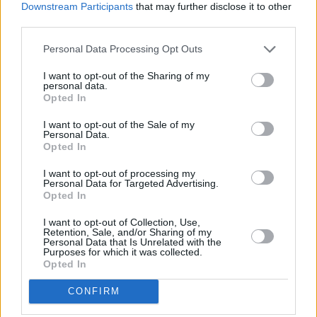
Downstream Participants
that may further disclose it to other
third parties.
Personal Data Processing Opt Outs
I want to opt-out of the Sharing of my
personal data.
Opted In
I want to opt-out of the Sale of my
Personal Data.
Opted In
Kultur
am Sa 8.8.
I want to opt-out of processing my
Personal Data for Targeted Advertising.
Opted In
Sendungen zu Theater, Kunst und mehr
I want to opt-out of Collection, Use,
Die deutsche Kulturlandschaft ist äußerst vielfältig. Unzählige
Retention, Sale, and/or Sharing of my
Museen und Theaterhäuser laden Interessierte Tag für Tag zu ihren
Personal Data that Is Unrelated with the
Ausstellungen und Vorführungen ein. Ständig werden neue
Purposes for which it was collected.
Inszenierungen auf die Bühne gebracht, von klassisch bis modern.
Opted In
Die vielen Sonderausstellungen zu bestimmten Themengebieten
runden das museale Angebot zusätzlich zu den Dauerausstellungen
CONFIRM
ab. Auch Musikliebhaber kommen in Deutschland voll auf ihre
Kosten: ob Konzerte, Musicals oder ähnliche unterhaltsame Shows,